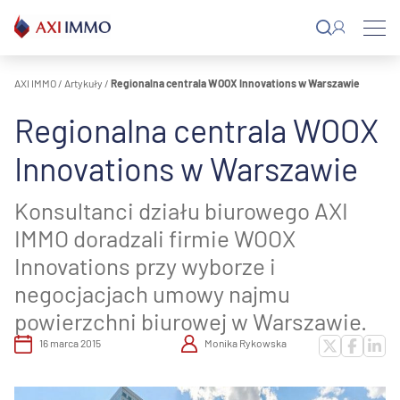
Przejdź
do
treści
AXI IMMO
/
Artykuły
/
Regionalna centrala WOOX Innovations w Warszawie
Regionalna centrala WOOX
Innovations w Warszawie
Konsultanci działu biurowego AXI
IMMO doradzali firmie WOOX
Innovations przy wyborze i
negocjacjach umowy najmu
powierzchni biurowej w Warszawie.
16 marca 2015
Monika Rykowska