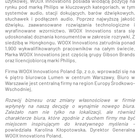
użytkowej. WOOX Innovations posiada wiodącą pozycję na
rynku pod marką Philips w kluczowych kategoriach, w tym
systemów audio, stacji dokujących, barów dźwiękowych,
słuchawek i podłączeń audio. Poprzez najwyższą jakość
dźwięku, zaawansowane rozwiązania technologiczne i
wyrafinowane wzornictwo, WOOX Innovations stara się
udoskonalać doznania konsumentów w zakresie rozrywki. Z
siedzibą w Hongkongu, WOOX Innovations zatrudnia ponad
1,900 wykwalifikowanych pracowników na całym świecie.
Marka WOOX Innovations jest częścią grupy Gibson Brands
oraz licencjobiorcą marki Philips.
Firma WOOX Innovations Poland Sp. z o.o. wprowadzi się na
4 piętro biurowca Lumen w centrum Warszawy. Biuro w
Warszawie jest centralną firmy na region Europy Środkowo-
Wschodniej.
Rozwój biznesu oraz zmiany własnościowe w firmie
wpłynęły na naszą decyzję o wynajmie nowego biura.
Zależało nam nie tylko na lokalizacji, ale również
charakterze biura, które zgodnie z duchem firmy ma być
miejscem inspirującym do kreatywnego myślenia –
powiedziała Karolina Kłopotowska, Dyrektor Generalna
WOOX Innovations Poland.