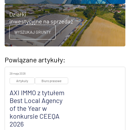
Działki
inwestycyjne na sprzedaż
WYSZUKAJ GRUNTY
Powiązane artykuły:
29 maja 2026
Artykuły
Biuro prasowe
AXI IMMO z tytułem
Best Local Agency
of the Year w
konkursie CEEQA
2026