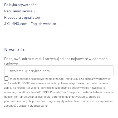
Polityka prywatności
Regulamin serwisu
Procedura sygnalistów
AXI IMMO.com - English website
Newsletter
Podaj swój adres e-mail i otrzymuj od nas najnowsze wiadomości
rynkowe.
Wyrażam zgodę na przetwarzanie przez Axi Immo Group z siedzibą w Warszawie,
ul. Twarda 18, 00-105 Warszawa, moich danych osobowych zawartych w formularzu
zapisu na newsletter w celu i zakresie niezbędnym do otrzymywania newslettera i
informacji handlowych od AXI IMMO. Posiada Pani/Pan prawo dostępu do treści swoich
danych i ich sprostowania, usunięcia, ograniczenia przetwarzania, prawo do
przenoszenia danych, prawo do cofnięcia zgody w dowolnym momencie bez wpływu na
zgodność z prawem przetwarzania.