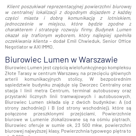
Klient poszukiwał reprezentacyjnej powierzchni biurowej
w centralnej lokalizacji z dogodnym dojazdem z każdej
części miasta i dobrą komunikacją z lotniskiem,
jednocześnie w miejscu, które będzie zgodne z
charakterem i strategię rozwoju firmy. Budynek Lumen
okazał się trafionym wyborem, który najlepiej spełniła
oczekiwania klienta –
dodał Emil Chwieduk, Senior Office
Negotiator w AXI IMMO.
Biurowiec Lumen w Warszawie
Biurowiec Lumen jest częścią wielofunkcyjnego kompleksu
Złote Tarasy w centrum Warszawy, na przecięciu głównych
arterii komunikacyjnych stolicy. W bezpośrednim
sąsiedztwie budynku znajduje się Dworzec Centralny oraz
stacja I linii metra Centrum, terminal autobusowy oraz
przystanki licznych linii tramwajowych i autobusowych.
Biurowiec Lumen składa się z dwóch budynków: A (od
strony zachodniej) i B (od strony wschodniej), które są
połączone przeszklonymi przejściami. Powierzchnie
biurowe w Lumenie zlokalizowane są na ośmiu piętrach.
Biurowiec oferuje w sumie ok. 23 500 mkw. powierzchni
biurowej najwyższej klasy. Powierzchnia typowego piętra to