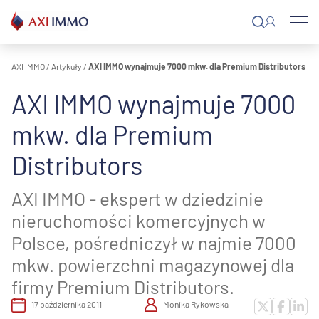
Przejdź
do
treści
AXI IMMO
/
Artykuły
/
AXI IMMO wynajmuje 7000 mkw. dla Premium Distributors
AXI IMMO wynajmuje 7000
mkw. dla Premium
Distributors
AXI IMMO - ekspert w dziedzinie
nieruchomości komercyjnych w
Polsce, pośredniczył w najmie 7000
mkw. powierzchni magazynowej dla
firmy Premium Distributors.
17 października 2011
Monika Rykowska