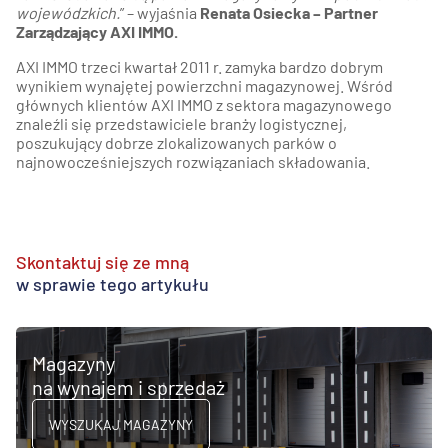
wojewódzkich.
” – wyjaśnia
Renata Osiecka – Partner
Zarządzający AXI IMMO.
AXI IMMO trzeci kwartał 2011 r. zamyka bardzo dobrym
wynikiem wynajętej powierzchni magazynowej. Wśród
głównych klientów AXI IMMO z sektora magazynowego
znaleźli się przedstawiciele branży logistycznej,
poszukujący dobrze zlokalizowanych parków o
najnowocześniejszych rozwiązaniach składowania.
Skontaktuj się ze mną
w sprawie tego artykułu
Magazyny
na wynajem i sprzedaż
WYSZUKAJ MAGAZYNY