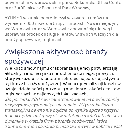
powierzchni w warszawskim parku
Bokserska Office Center
oraz 2.400 mkw. w Panattoni Park Wrocław.
AXI IMMO w sumie pośredniczył w zawarciu umów na
wynajem 7 000 mkw. dla Grupy Eurocash. Nowe magazyny
we Wrocławiu oraz w Warszawie z pewnością ułatwią i
usprawnią proces obsługi klientów w dwóch ważnych dla
branży spożywczej regionach.
Zwiększona aktywność branży
spożywczej
Wielkość umów najmu oraz branża najemcy potwierdzają
aktualny trend na rynku nieruchomości magazynowych,
który wskazuje, iż w ostatnim okresie najbardziej aktywne
są firmy z branży spożywczej. W celu optymalizacji kosztów
swojej działalności potrzebują one dobrej jakości centrów
logistycznych w najlepszych lokalizacjach.
„
Od początku 2011 roku zapotrzebowanie na powierzchnię
magazynową systematycznie rośnie. W tym roku liczba
transakcji na pewno nie dojdzie do wyniku sprzed kryzysu,
jednak będzie on lepszy niż w ostatnich dwóch latach. Dużą
dynamikę wykazują firmy z branży spożywczej, które
zainteresowane są parkami magazynowymi w pobliżu miast