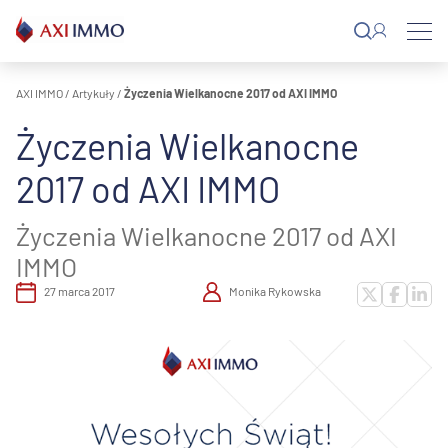
Przejdź
do
treści
AXI IMMO
/
Artykuły
/
Życzenia Wielkanocne 2017 od AXI IMMO
Życzenia Wielkanocne
2017 od AXI IMMO
Życzenia Wielkanocne 2017 od AXI
IMMO
27 marca 2017
Monika Rykowska