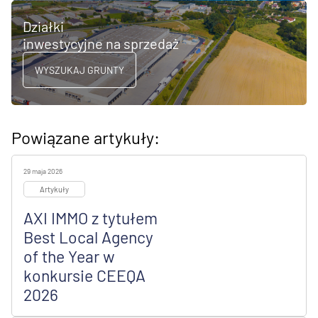
Działki
inwestycyjne na sprzedaż
WYSZUKAJ GRUNTY
Powiązane artykuły:
29 maja 2026
Artykuły
AXI IMMO z tytułem
Best Local Agency
of the Year w
konkursie CEEQA
2026