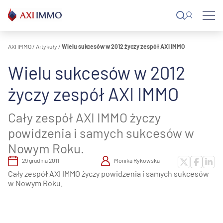
Przejdź
do
treści
AXI IMMO
/
Artykuły
/
Wielu sukcesów w 2012 życzy zespół AXI IMMO
Wielu sukcesów w 2012
życzy zespół AXI IMMO
Cały zespół AXI IMMO życzy
powidzenia i samych sukcesów w
Nowym Roku.
29 grudnia 2011
Monika Rykowska
Cały zespół AXI IMMO życzy powidzenia i samych sukcesów
w Nowym Roku.