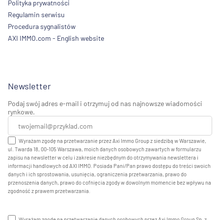
Polityka prywatności
Regulamin serwisu
Procedura sygnalistów
AXI IMMO.com - English website
Newsletter
Podaj swój adres e-mail i otrzymuj od nas najnowsze wiadomości
rynkowe.
Wyrażam zgodę na przetwarzanie przez Axi Immo Group z siedzibą w Warszawie,
ul. Twarda 18, 00-105 Warszawa, moich danych osobowych zawartych w formularzu
zapisu na newsletter w celu i zakresie niezbędnym do otrzymywania newslettera i
informacji handlowych od AXI IMMO. Posiada Pani/Pan prawo dostępu do treści swoich
danych i ich sprostowania, usunięcia, ograniczenia przetwarzania, prawo do
przenoszenia danych, prawo do cofnięcia zgody w dowolnym momencie bez wpływu na
zgodność z prawem przetwarzania.
Wyrażam zgodę na przetwarzanie danych osobowych przez Axi Immo Group Sp. z