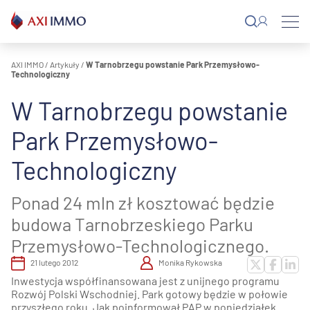
Przejdź
do
treści
AXI IMMO
/
Artykuły
/
W Tarnobrzegu powstanie Park Przemysłowo-
Technologiczny
W Tarnobrzegu powstanie
Park Przemysłowo-
Technologiczny
Ponad 24 mln zł kosztować będzie
budowa Tarnobrzeskiego Parku
Przemysłowo-Technologicznego.
21 lutego 2012
Monika Rykowska
Inwestycja współfinansowana jest z unijnego programu
Rozwój Polski Wschodniej. Park gotowy będzie w połowie
przyszłego roku. Jak poinformował PAP w poniedziałek