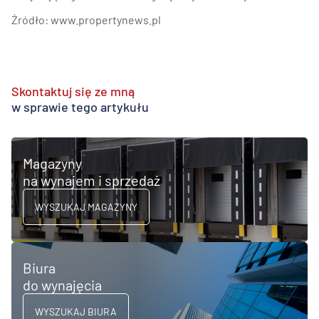
Źródło: www.propertynews.pl
Skontaktuj się ze mną
w sprawie tego artykułu
Magazyny
na wynajem i sprzedaż
WYSZUKAJ MAGAZYNY
Biura
do wynajęcia
WYSZUKAJ BIURA