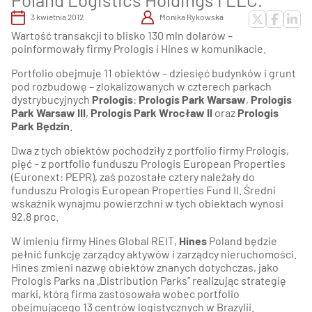
3 kwietnia 2012
Monika Rykowska
Wartość transakcji to blisko 130 mln dolarów –
poinformowały firmy Prologis i Hines w komunikacie.
Portfolio obejmuje 11 obiektów – dziesięć budynków i grunt
pod rozbudowę – zlokalizowanych w czterech parkach
dystrybucyjnych
Prologis
:
Prologis Park Warsaw
,
Prologis
Park Warsaw III
,
Prologis Park Wrocław II
oraz
Prologis
Park Będzin
.
Dwa z tych obiektów pochodziły z portfolio firmy Prologis,
pięć – z portfolio funduszu Prologis European Properties
(Euronext: PEPR), zaś pozostałe cztery należały do
funduszu Prologis European Properties Fund II. Średni
wskaźnik wynajmu powierzchni w tych obiektach wynosi
92,8 proc.
W imieniu firmy Hines Global REIT,
Hines
Poland będzie
pełnić funkcję zarządcy aktywów i zarządcy nieruchomości.
Hines zmieni nazwę obiektów znanych dotychczas, jako
Prologis Parks na „Distribution Parks” realizując strategię
marki, którą firma zastosowała wobec portfolio
obejmującego 13 centrów logistycznych w Brazylii.