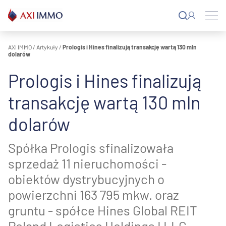
Przejdź
do
treści
AXI IMMO
/
Artykuły
/
Prologis i Hines finalizują transakcję wartą 130 mln
dolarów
Prologis i Hines finalizują
transakcję wartą 130 mln
dolarów
Spółka Prologis sfinalizowała
sprzedaż 11 nieruchomości -
obiektów dystrybucyjnych o
powierzchni 163 795 mkw. oraz
gruntu - spółce Hines Global REIT
Poland Logistics Holdings I LLC.