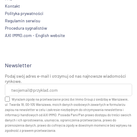
Kontakt
Polityka prywatności
Regulamin serwisu
Procedura sygnalistów
AXI IMMO.com - English website
Newsletter
Podaj swój adres e-mail i otrzymuj od nas najnowsze wiadomości
rynkowe.
Wyrażam zgodę na przetwarzanie przez Axi Immo Group z siedzibą w Warszawie,
ul. Twarda 18, 00-105 Warszawa, moich danych osobowych zawartych w formularzu
zapisu na newsletter w celu i zakresie niezbędnym do otrzymywania newslettera i
informacji handlowych od AXI IMMO. Posiada Pani/Pan prawo dostępu do treści swoich
danych i ich sprostowania, usunięcia, ograniczenia przetwarzania, prawo do
przenoszenia danych, prawo do cofnięcia zgody w dowolnym momencie bez wpływu na
zgodność z prawem przetwarzania.