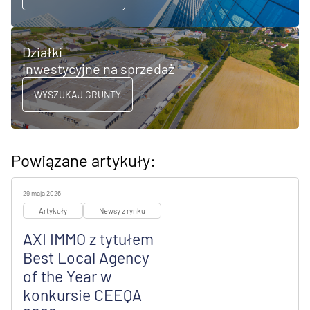
Działki
inwestycyjne na sprzedaż
WYSZUKAJ GRUNTY
Powiązane artykuły:
29 maja 2026
Artykuły
Newsy z rynku
AXI IMMO z tytułem
Best Local Agency
of the Year w
konkursie CEEQA