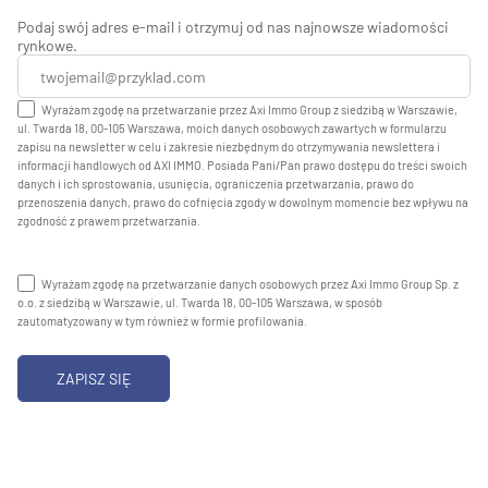
Podaj swój adres e-mail i otrzymuj od nas najnowsze wiadomości
rynkowe.
Wyrażam zgodę na przetwarzanie przez Axi Immo Group z siedzibą w Warszawie,
ul. Twarda 18, 00-105 Warszawa, moich danych osobowych zawartych w formularzu
zapisu na newsletter w celu i zakresie niezbędnym do otrzymywania newslettera i
informacji handlowych od AXI IMMO. Posiada Pani/Pan prawo dostępu do treści swoich
danych i ich sprostowania, usunięcia, ograniczenia przetwarzania, prawo do
przenoszenia danych, prawo do cofnięcia zgody w dowolnym momencie bez wpływu na
zgodność z prawem przetwarzania.
Wyrażam zgodę na przetwarzanie danych osobowych przez Axi Immo Group Sp. z
o.o. z siedzibą w Warszawie, ul. Twarda 18, 00-105 Warszawa, w sposób
zautomatyzowany w tym również w formie profilowania.