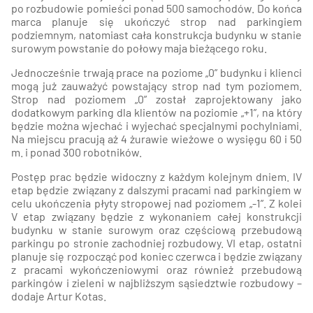
po rozbudowie pomieści ponad 500 samochodów. Do końca
marca planuje się ukończyć strop nad parkingiem
podziemnym, natomiast cała konstrukcja budynku w stanie
surowym powstanie do połowy maja bieżącego roku.
Jednocześnie trwają prace na poziome „0” budynku i klienci
mogą już zauważyć powstający strop nad tym poziomem.
Strop nad poziomem „0” został zaprojektowany jako
dodatkowym parking dla klientów na poziomie „+1”, na który
będzie można wjechać i wyjechać specjalnymi pochylniami.
Na miejscu pracują aż 4 żurawie wieżowe o wysięgu 60 i 50
m. i ponad 300 robotników.
Postęp prac będzie widoczny z każdym kolejnym dniem. IV
etap będzie związany z dalszymi pracami nad parkingiem w
celu ukończenia płyty stropowej nad poziomem „-1”. Z kolei
V etap związany będzie z wykonaniem całej konstrukcji
budynku w stanie surowym oraz częściową przebudową
parkingu po stronie zachodniej rozbudowy. VI etap, ostatni
planuje się rozpocząć pod koniec czerwca i będzie związany
z pracami wykończeniowymi oraz również przebudową
parkingów i zieleni w najbliższym sąsiedztwie rozbudowy –
dodaje Artur Kotas.