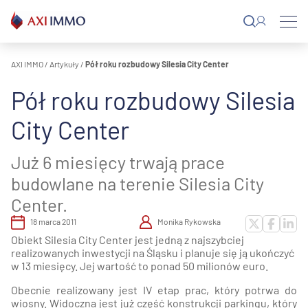
Przejdź
do
treści
AXI IMMO
/
Artykuły
/
Pół roku rozbudowy Silesia City Center
Pół roku rozbudowy Silesia
City Center
Już 6 miesięcy trwają prace
budowlane na terenie Silesia City
Center.
18 marca 2011
Monika Rykowska
Obiekt Silesia City Center jest jedną z najszybciej
realizowanych inwestycji na Śląsku i planuje się ją ukończyć
w 13 miesięcy. Jej wartość to ponad 50 milionów euro.
Obecnie realizowany jest IV etap prac, który potrwa do
wiosny. Widoczna jest już część konstrukcji parkingu, który