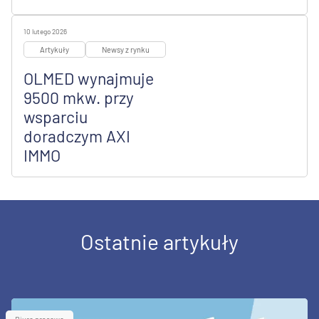
10 lutego 2026
Artykuły
Newsy z rynku
OLMED wynajmuje
9500 mkw. przy
wsparciu
doradczym AXI
IMMO
Ostatnie artykuły