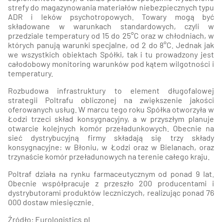
strefy do magazynowania materiałów niebezpiecznych typu
ADR i leków psychotropowych. Towary mogą być
składowane w warunkach standardowych, czyli w
przedziale temperatury od 15 do 25°C oraz w chłodniach, w
których panują warunki specjalne, od 2 do 8°C. Jednak jak
we wszystkich obiektach Spółki, tak i tu prowadzony jest
całodobowy monitoring warunków pod kątem wilgotności i
temperatury.
Rozbudowa infrastruktury to element długofalowej
strategii Poltrafu obliczonej na zwiększenie jakości
oferowanych usług. W marcu tego roku Spółka otworzyła w
Łodzi trzeci skład konsygnacyjny, a w przyszłym planuje
otwarcie kolejnych komór przeładunkowych. Obecnie na
sieć dystrybucyjną firmy składają się trzy składy
konsygnacyjne: w Błoniu, w Łodzi oraz w Bielanach, oraz
trzynaście komór przeładunowych na terenie całego kraju.
Poltraf działa na rynku farmaceutycznym od ponad 9 lat.
Obecnie współpracuje z przeszło 200 producentami i
dystrybutorami produktów leczniczych, realizując ponad 76
000 dostaw miesięcznie.
Źródło: Eurologistics.pl