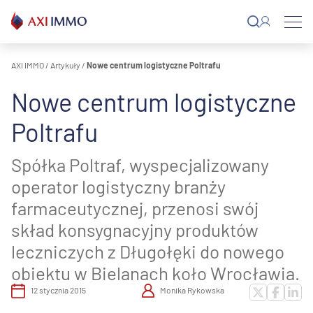
Przejdź
do
treści
AXI IMMO
/
Artykuły
/
Nowe centrum logistyczne Poltrafu
Nowe centrum logistyczne
Poltrafu
Spółka Poltraf, wyspecjalizowany
operator logistyczny branży
farmaceutycznej, przenosi swój
skład konsygnacyjny produktów
leczniczych z Długołęki do nowego
obiektu w Bielanach koło Wrocławia.
12 stycznia 2015
Monika Rykowska