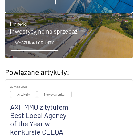
Działki
inwestycyjne na sprzedaż
WYSZUKAJ GRUNTY
Powiązane artykuły:
29 maja 2026
Artykuły
Newsy z rynku
AXI IMMO z tytułem
Best Local Agency
of the Year w
konkursie CEEQA