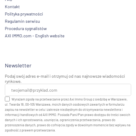
Kontakt
Polityka prywatności
Regulamin serwisu
Procedura sygnalistów
AXI IMMO.com - English website
Newsletter
Podaj swój adres e-mail i otrzymuj od nas najnowsze wiadomości
rynkowe.
Wyrażam zgodę na przetwarzanie przez Axi Immo Group z siedzibą w Warszawie,
ul. Twarda 18, 00-105 Warszawa, moich danych osobowych zawartych w formularzu
zapisu na newsletter w celu i zakresie niezbędnym do otrzymywania newslettera i
informacji handlowych od AXI IMMO. Posiada Pani/Pan prawo dostępu do treści swoich
danych i ich sprostowania, usunięcia, ograniczenia przetwarzania, prawo do
przenoszenia danych, prawo do cofnięcia zgody w dowolnym momencie bez wpływu na
zgodność z prawem przetwarzania.