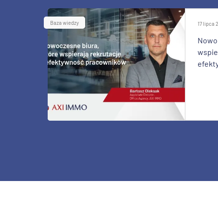
Baza wiedzy
17 lipca
Nowoc
wspier
efekt