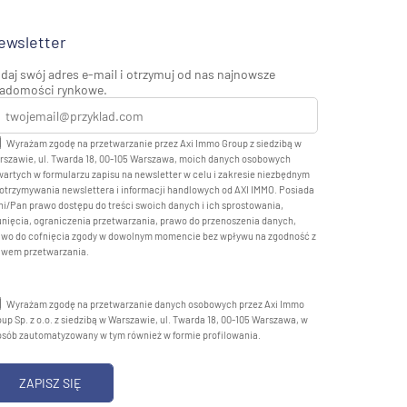
ewsletter
daj swój adres e-mail i otrzymuj od nas najnowsze
adomości rynkowe.
Wyrażam zgodę na przetwarzanie przez Axi Immo Group z siedzibą w
rszawie, ul. Twarda 18, 00-105 Warszawa, moich danych osobowych
artych w formularzu zapisu na newsletter w celu i zakresie niezbędnym
otrzymywania newslettera i informacji handlowych od AXI IMMO. Posiada
i/Pan prawo dostępu do treści swoich danych i ich sprostowania,
nięcia, ograniczenia przetwarzania, prawo do przenoszenia danych,
awo do cofnięcia zgody w dowolnym momencie bez wpływu na zgodność z
awem przetwarzania.
Wyrażam zgodę na przetwarzanie danych osobowych przez Axi Immo
up Sp. z o.o. z siedzibą w Warszawie, ul. Twarda 18, 00-105 Warszawa, w
osób zautomatyzowany w tym również w formie profilowania.