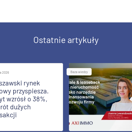
Ostatnie artykuły
Baza wiedzy
ia 2026
szawski rynek
owy przyspiesza.
yt wzrósł o 38%,
rót dużych
sakcji