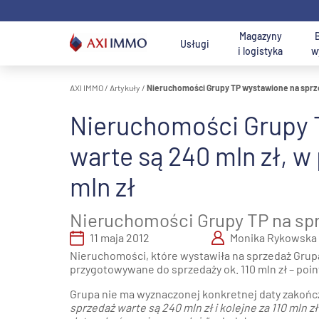
Przejdź
do
treści
Magazyny
Usługi
i logistyka
w
AXI IMMO
/
Artykuły
/
Nieruchomości Grupy TP wystawione na sprzed
Na wynajem ma
Lokalizacja
Nieruchomości Grupy 
Usługi AXI IMMO
Magazyny i hale
Wyszukaj
Działki na
U
B
Wyszukiwark
Szuka
do wynajęcia
najlepsze biuro
sprzedaż
p
W
warte są 240 mln zł, w
Usługi
Rej
konsultingowe
Magazyny na
Usługi działu
mln zł
M
Warszawa 
B
sprzedaż
gruntów
w
inwestycyjnych
Pół
Usługi
Nieruchomości Grupy TP na sp
Wars
transakcyjne
Usługi działu
P
U
11 maja 2012
Monika Rykowska
pow.
Poznaj nas -
Cen
n
d
Nieruchomości, które wystawiła na sprzedaż Grupa 
magazynowych,
dział zakupu i
Śląs
r
Obsługa
przygotowywane do sprzedaży ok. 110 mln zł – poi
logistycznych i
sprzedaży
Południowa
nieruchomości
produkcyjnych
terenów
Grupa nie ma wyznaczonej konkretnej daty zakońc
Łó
AXI IMMO
inwestycyjnych
sprzedaż warte są 240 mln zł i kolejne za 110 mln 
Poz