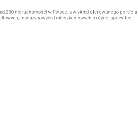
nań i okolice
ad 250 nieruchomości w Polsce, a w skład oferowanego portfela
dlowych, magazynowych i mieszkaniowych o różnej specyfice
ław i okolice
ków i okolice
ńsk i okolice
ecin i okolice