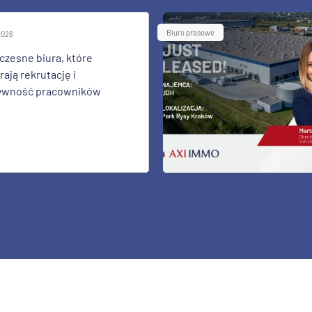
Biuro prasowe
 2026
zesne biura, które
ają rekrutację i
ywność pracowników