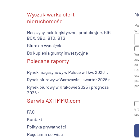
Wyszukiwarka ofert
N
nieruchomości
Po
wi
Magazyny, hale logistyczne, produkcyjne, BIG
BOX, SBU, BTO, BTS
Biura do wynajęcia
Do kupienia grunty inwestycyjne
Wa
Polecane raporty
zaw
do 
Pan
Rynek magazynowy w Polsce w I kw. 2026 r.
usu
Rynek biurowy w Warszawie I kwartał 2026 r.
pr
pr
Rynek biurowy w Krakowie 2025 i prognoza
2026 r.
Serwis AXI IMMO.com
Gro
FAQ
sp
Kontakt
Polityka prywatności
Regulamin serwisu