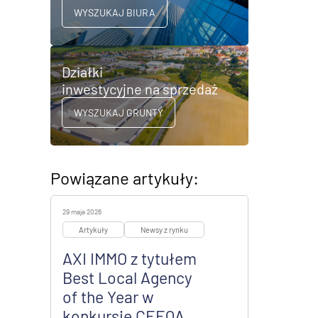
WYSZUKAJ BIURA
Działki
inwestycyjne na sprzedaż
WYSZUKAJ GRUNTY
Powiązane artykuły:
29 maja 2026
Artykuły
Newsy z rynku
AXI IMMO z tytułem
Best Local Agency
of the Year w
konkursie CEEQA