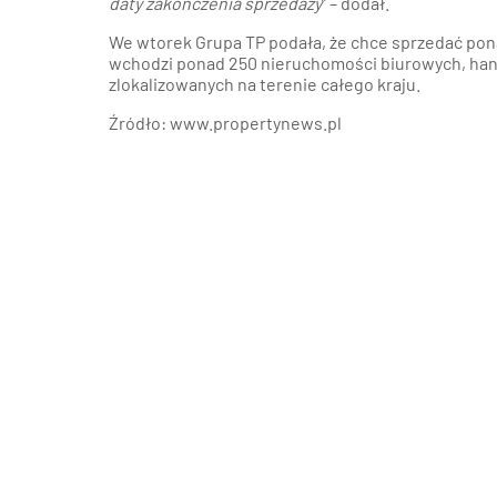
daty zakończenia sprzedaży
” – dodał.
Poz
Poznaj nas –
We wtorek Grupa TP podała, że chce sprzedać pon
doradcy ds.
wchodzi ponad 250 nieruchomości biurowych, han
Wroc
najmu i zakupu
zlokalizowanych na terenie całego kraju.
magazynów, hal
Źródło: www.propertynews.pl
logistycznych i
Kra
produkcyjnych
AXI IMMO
Gda
Szcz