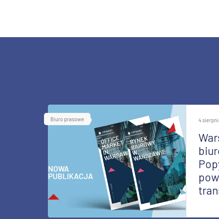
Biuro prasowe
4 sierpn
War
biur
Pop
pow
tran