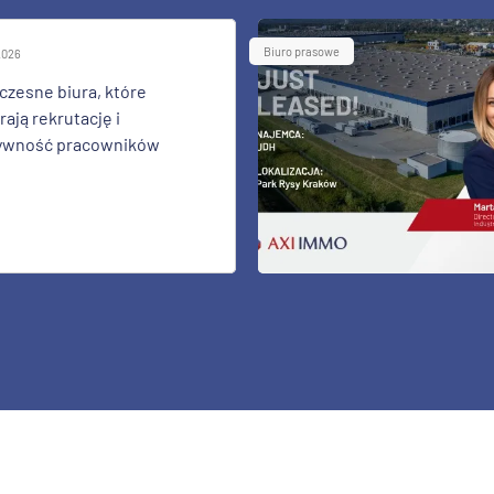
Biuro prasowe
 2026
zesne biura, które
ają rekrutację i
ywność pracowników