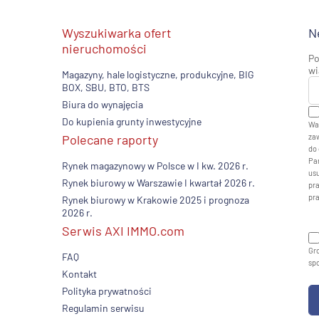
Wyszukiwarka ofert
N
nieruchomości
Po
wi
Magazyny, hale logistyczne, produkcyjne, BIG
BOX, SBU, BTO, BTS
Biura do wynajęcia
Do kupienia grunty inwestycyjne
Wa
Polecane raporty
zaw
do 
Pan
Rynek magazynowy w Polsce w I kw. 2026 r.
usu
Rynek biurowy w Warszawie I kwartał 2026 r.
pr
pr
Rynek biurowy w Krakowie 2025 i prognoza
2026 r.
Serwis AXI IMMO.com
Gro
FAQ
sp
Kontakt
Polityka prywatności
Regulamin serwisu