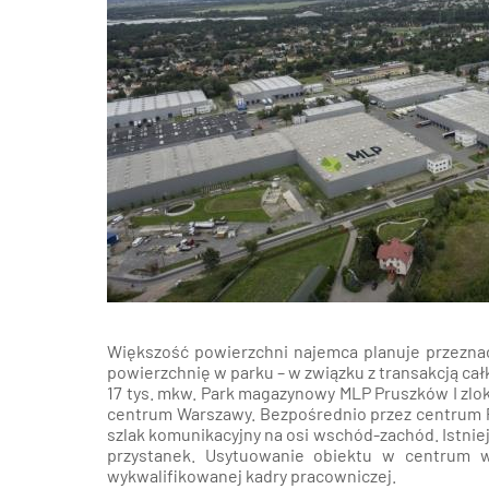
Poz
Poznaj nas –
doradcy ds.
Wroc
najmu i zakupu
magazynów, hal
logistycznych i
Kra
produkcyjnych
AXI IMMO
Gda
Szcz
Większość powierzchni najemca planuje przezna
powierzchnię w parku – w związku z transakcją c
17 tys. mkw. Park magazynowy MLP Pruszków I zlo
centrum Warszawy. Bezpośrednio przez centrum P
szlak komunikacyjny na osi wschód-zachód. Istniej
przystanek. Usytuowanie obiektu w centrum
wykwalifikowanej kadry pracowniczej.