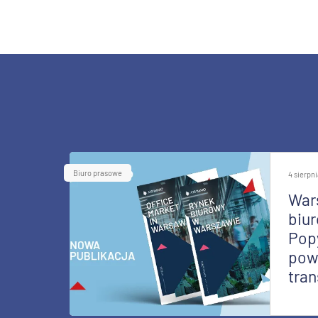
Biuro prasowe
4 sierpn
War
biur
Pop
pow
tran