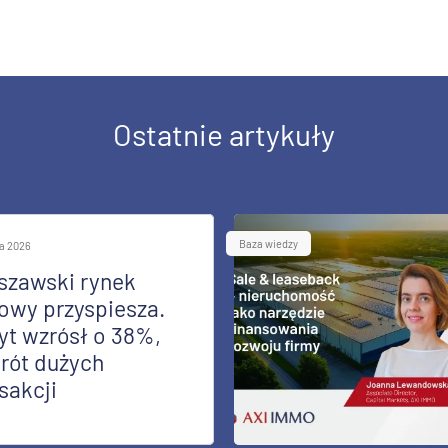
Ostatnie artykuły
Baza wiedzy
ia 2026
szawski rynek
owy przyspiesza.
yt wzrósł o 38%,
rót dużych
sakcji