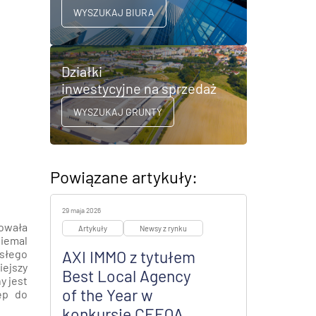
WYSZUKAJ BIURA
Działki
inwestycyjne na sprzedaż
WYSZUKAJ GRUNTY
Powiązane artykuły:
29 maja 2026
mowała
Artykuły
Newsy z rynku
niemal
isłego
AXI IMMO z tytułem
iejszy
Best Local Agency
y jest
of the Year w
ęp do
konkursie CEEQA