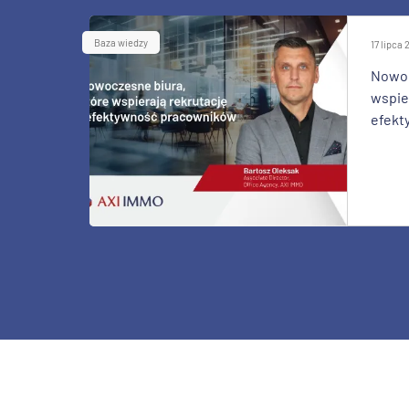
Baza wiedzy
17 lipca
Nowoc
wspier
efekt