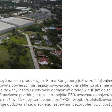
nań i okolice
ław i okolice
ków i okolice
ńsk i okolice
ecin i okolice
czyć na cele produkcyjne. Firma Kongsberg już wcześniej zaj
ałkowita powierzchnia magazynowo-produkcyjna klienta obejmie 
kalizowany jest w Pruszkowie oddalonym o zaledwie 16 km od śc
ruszkowa przebiega trasa europejska E30, uważana za najważn
e możliwość korzystania z połączeń PKS – w pobliżu zlokalizowan
 województwa mazowieckiego zapewnia bezproblemowy dost