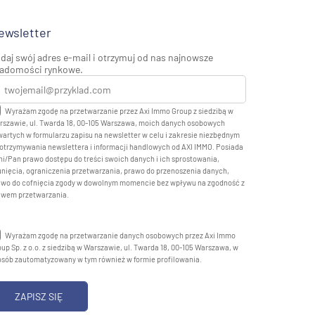
ewsletter
daj swój adres e-mail i otrzymuj od nas najnowsze
adomości rynkowe.
Wyrażam zgodę na przetwarzanie przez Axi Immo Group z siedzibą w
rszawie, ul. Twarda 18, 00-105 Warszawa, moich danych osobowych
artych w formularzu zapisu na newsletter w celu i zakresie niezbędnym
otrzymywania newslettera i informacji handlowych od AXI IMMO. Posiada
i/Pan prawo dostępu do treści swoich danych i ich sprostowania,
nięcia, ograniczenia przetwarzania, prawo do przenoszenia danych,
awo do cofnięcia zgody w dowolnym momencie bez wpływu na zgodność z
awem przetwarzania.
Wyrażam zgodę na przetwarzanie danych osobowych przez Axi Immo
up Sp. z o.o. z siedzibą w Warszawie, ul. Twarda 18, 00-105 Warszawa, w
osób zautomatyzowany w tym również w formie profilowania.