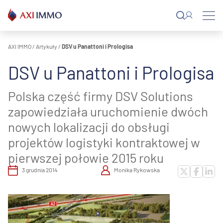
Przejdź
do
treści
AXI IMMO
/
Artykuły
/
DSV u Panattoni i Prologisa
DSV u Panattoni i Prologisa
Polska część firmy DSV Solutions
zapowiedziała uruchomienie dwóch
nowych lokalizacji do obsługi
projektów logistyki kontraktowej w
pierwszej połowie 2015 roku
3 grudnia 2014
Monika Rykowska