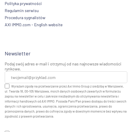
Polityka prywatności
Regulamin serwisu
Procedura sygnalistów
AXI IMMO.com - English website
Newsletter
Podaj swój adres e-mail i otrzymuj od nas najnowsze wiadomości
rynkowe.
Wyrażam zgodę na przetwarzanie przez Axi Immo Group z siedzibą w Warszawie,
ul. Twarda 18, 00-105 Warszawa, moich danych osobowych zawartych w formularzu
zapisu na newsletter w celu i zakresie niezbędnym do otrzymywania newslettera i
informacji handlowych od AXI IMMO. Posiada Pani/Pan prawo dostępu do treści swoich
danych i ich sprostowania, usunięcia, ograniczenia przetwarzania, prawo do
przenoszenia danych, prawo do cofnięcia zgody w dowolnym momencie bez wpływu na
zgodność z prawem przetwarzania.