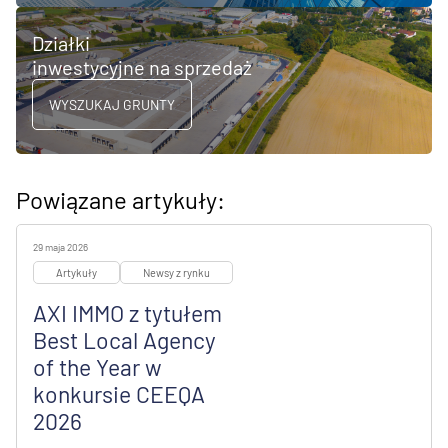
Działki
inwestycyjne na sprzedaż
WYSZUKAJ GRUNTY
Powiązane artykuły:
29 maja 2026
Artykuły
Newsy z rynku
AXI IMMO z tytułem
Best Local Agency
of the Year w
konkursie CEEQA
2026