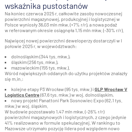
wskaźnika pustostanów
Na koniec czerwca 2025 r. całkowite zasoby nowoczesnej
powierzchni magazynowej, produkcyjnej i logistycznej w
Polsce wyniosły 36,03 mln mkw. (+7% r/r), a nowa podaż
w referowanym okresie osiągnęła 1,15 mln mkw. (-30% r/r).
Najwięcej nowej powierzchni deweloperzy dostarczyli w I
połowie 2025 r. w województwach:
dolnośląskim (344 tys. mkw.),
śląskim (256 tys. mkw.),
mazowieckim (155 tys. mkw.).
Wśród największych oddanych do użytku projektów znalazły
się m.in.:
kolejne etapy P3 Wrocław (95 tys. mkw.) i
GLP Wrocław V
Logistics Centre
(67,6 tys. mkw.) w woj. dolnośląskim,
nowy projekt Panattoni Park Sosnowiec Expo (62,1 tys.
mkw.) w woj. śląskim.
W budowie pozostawało 1,47 mln mkw. (-26% r/r)
powierzchni magazynowych i logistycznych, z czego jedynie
41% realizowano w formule spekulacyjnej. W rankingu to
Mazowsze utrzymało pozycję lidera pod względem nowo