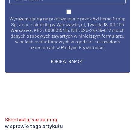
Wyrażam zgodę na przetwarzanie przez Axi Immo Group
Sp. z o.o. z siedzibą w Warszawie, ul. Twarda 18, 00-105
Warszawa, KRS: 0000315415, NIP: 525-24-38-017 moich
danych osobowych zawartych w niniejszym formularzu
w celach marketingowych w zgodzie i na zasadach
określonych w Polityce Prywatności.
Skontaktuj się ze mną
w sprawie tego artykułu