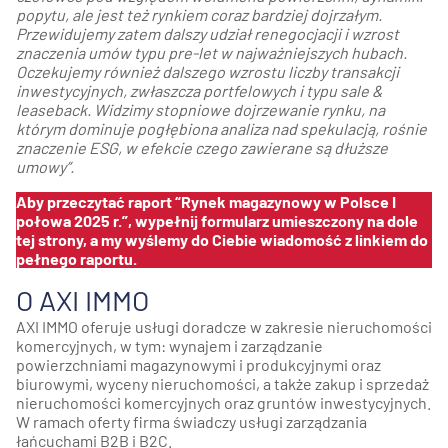
popytu, ale jest też rynkiem coraz bardziej dojrzałym.
Przewidujemy zatem dalszy udział renegocjacji i wzrost
znaczenia umów typu pre-let w najważniejszych hubach.
Oczekujemy również dalszego wzrostu liczby transakcji
inwestycyjnych, zwłaszcza portfelowych i typu sale &
leaseback. Widzimy stopniowe dojrzewanie rynku, na
którym dominuje pogłębiona analiza nad spekulacją, rośnie
znaczenie ESG, w efekcie czego zawierane są dłuższe
umowy”.
Aby
przeczytać raport “Rynek magazynowy w Polsce I
połowa 2025 r.”, wypełnij formularz umieszczony na dole
tej strony, a my wyślemy do Ciebie wiadomość z linkiem do
pełnego raportu.
O AXI IMMO
AXI IMMO oferuje usługi doradcze w zakresie nieruchomości
komercyjnych, w tym: wynajem i zarządzanie
powierzchniami magazynowymi i produkcyjnymi oraz
biurowymi, wyceny nieruchomości, a także zakup i sprzedaż
nieruchomości komercyjnych oraz gruntów inwestycyjnych.
W ramach oferty firma świadczy usługi zarządzania
łańcuchami B2B i B2C.