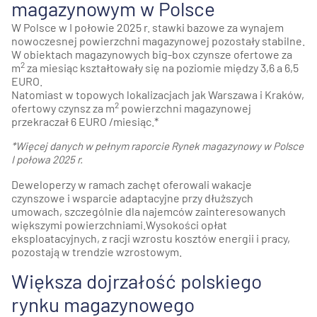
magazynowym w Polsce
W Polsce w I połowie 2025 r. stawki bazowe za wynajem
nowoczesnej powierzchni magazynowej pozostały stabilne.
W obiektach magazynowych big-box czynsze ofertowe za
2
m
za miesiąc kształtowały się na poziomie między 3,6 a 6,5
EURO.
Natomiast w topowych lokalizacjach jak Warszawa i Kraków,
2
ofertowy czynsz za m
powierzchni magazynowej
przekraczał 6 EURO /miesiąc.*
*Więcej danych w pełnym raporcie Rynek magazynowy w Polsce
I połowa 2025 r.
Deweloperzy w ramach zachęt oferowali wakacje
czynszowe i wsparcie adaptacyjne przy dłuższych
umowach, szczególnie dla najemców zainteresowanych
większymi powierzchniami.Wysokości opłat
eksploatacyjnych, z racji wzrostu kosztów energii i pracy,
pozostają w trendzie wzrostowym.
Większa dojrzałość polskiego
rynku magazynowego