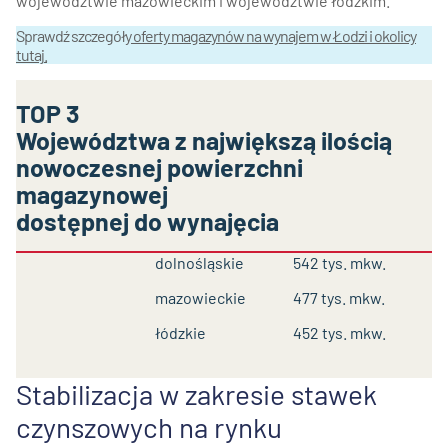
województwie mazowieckim i województwie łódzkim.
Sprawdź szczegóły
oferty magazynów na wynajem w Łodzi i okolicy
tutaj
.
TOP 3
Województwa z największą ilością
nowoczesnej powierzchni
magazynowej
dostępnej do wynajęcia
dolnośląskie
542 tys. mkw.
mazowieckie
477 tys. mkw.
łódzkie
452 tys. mkw.
Stabilizacja w zakresie stawek
czynszowych na rynku