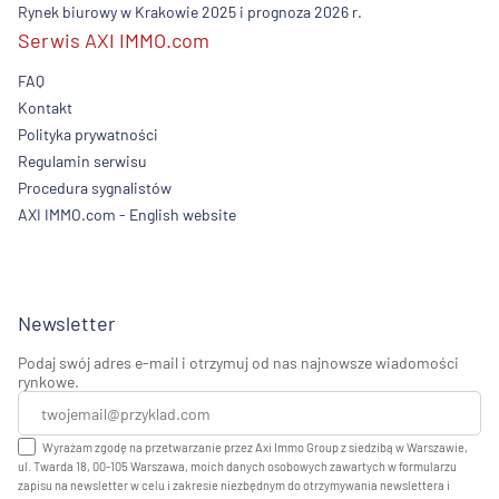
Rynek biurowy w Krakowie 2025 i prognoza 2026 r.
Serwis AXI IMMO.com
FAQ
Kontakt
Polityka prywatności
Regulamin serwisu
Procedura sygnalistów
AXI IMMO.com - English website
Newsletter
Podaj swój adres e-mail i otrzymuj od nas najnowsze wiadomości
rynkowe.
Wyrażam zgodę na przetwarzanie przez Axi Immo Group z siedzibą w Warszawie,
ul. Twarda 18, 00-105 Warszawa, moich danych osobowych zawartych w formularzu
zapisu na newsletter w celu i zakresie niezbędnym do otrzymywania newslettera i