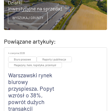
Działki
inwestycyjne na sprzedaż
WYSZUKAJ GRUNTY
Powiązane artykuły:
4 sierpnia 2026
Biuro prasowe
Raporty i publikacje
Magazyny, hale, logistyka, przemysł
Warszawski rynek
biurowy
przyspiesza. Popyt
wzrósł o 38%,
powrót dużych
transakcji