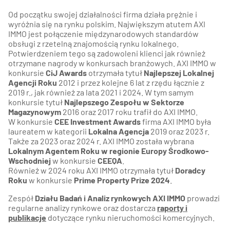
Od początku swojej działalności firma działa prężnie i
wyróżnia się na rynku polskim. Największym atutem AXI
IMMO jest połączenie międzynarodowych standardów
obsługi z rzetelną znajomością rynku lokalnego.
Potwierdzeniem tego są zadowoleni klienci jak również
otrzymane nagrody w konkursach branżowych. AXI IMMO w
konkursie
CiJ Awards
otrzymała tytuł
Najlepszej Lokalnej
Agencji Roku
2012 i przez kolejne 6 lat z rzędu łącznie z
2019 r., jak również za lata 2021 i 2024. W tym samym
konkursie tytuł
Najlepszego Zespołu w Sektorze
Magazynowym
2016 oraz 2017 roku trafił do AXI IMMO.
W konkursie
CEE Investment Awards
firma AXI IMMO była
laureatem w kategorii
Lokalna Agencja
2019 oraz 2023 r.
Także za 2023 oraz 2024 r. AXI IMMO została wybrana
Lokalnym Agentem Roku w regionie Europy Środkowo-
Wschodniej
w konkursie
CEEQA
.
Również w 2024 roku AXI IMMO otrzymała tytuł
Doradcy
Roku
w konkursie
Prime Property Prize 2024
.
Zespół
Działu Badań i Analiz rynkowych AXI IMMO
prowadzi
regularne analizy rynkowe oraz dostarcza
raporty i
publikacje
dotyczące rynku nieruchomości komercyjnych.