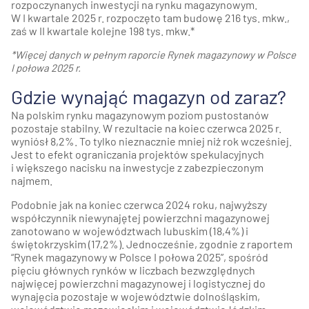
rozpoczynanych inwestycji na rynku magazynowym.
W I kwartale 2025 r. rozpoczęto tam budowę 216 tys. mkw.,
zaś w II kwartale kolejne 198 tys. mkw.*
*Więcej danych w pełnym raporcie Rynek magazynowy w Polsce
I połowa 2025 r.
Gdzie wynająć magazyn od zaraz?
Na polskim rynku magazynowym poziom pustostanów
pozostaje stabilny. W rezultacie na koiec czerwca 2025 r.
wyniósł 8,2%. To tylko nieznacznie mniej niż rok wcześniej.
Jest to efekt ograniczania projektów spekulacyjnych
i większego nacisku na inwestycje z zabezpieczonym
najmem.
Podobnie jak na koniec czerwca 2024 roku, najwyższy
współczynnik niewynajętej powierzchni magazynowej
zanotowano w województwach lubuskim (18,4%) i
świętokrzyskim (17,2%). Jednocześnie, zgodnie z raportem
“Rynek magazynowy w Polsce I połowa 2025”, spośród
pięciu głównych rynków w liczbach bezwzględnych
najwięcej powierzchni magazynowej i logistycznej do
wynajęcia pozostaje w województwie dolnośląskim,