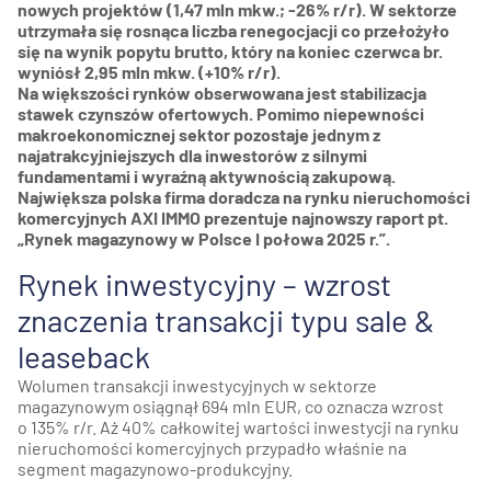
nowych projektów (1,47 mln mkw.; -26% r/r). W sektorze
utrzymała się rosnąca liczba renegocjacji co przełożyło
się na wynik popytu brutto, który na koniec czerwca br.
wyniósł 2,95 mln mkw. (+10% r/r).
Na większości rynków obserwowana jest stabilizacja
stawek czynszów ofertowych. Pomimo niepewności
makroekonomicznej sektor pozostaje jednym z
najatrakcyjniejszych dla inwestorów z silnymi
fundamentami i wyraźną aktywnością zakupową.
Największa polska firma doradcza na rynku nieruchomości
komercyjnych AXI IMMO prezentuje najnowszy raport pt.
„Rynek magazynowy w Polsce I połowa 2025 r.”.
Rynek inwestycyjny – wzrost
znaczenia transakcji typu sale &
leaseback
Wolumen transakcji inwestycyjnych w sektorze
magazynowym osiągnął 694 mln EUR, co oznacza wzrost
o 135% r/r. Aż 40% całkowitej wartości inwestycji na rynku
nieruchomości komercyjnych przypadło właśnie na
segment magazynowo-produkcyjny.