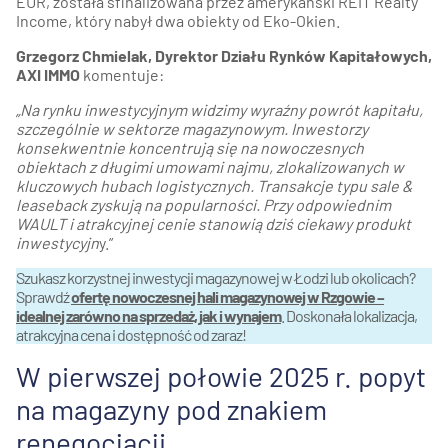
EUR, została sfinalizowana przez amerykański REIT Realty
Income, który nabył dwa obiekty od Eko-Okien.
Grzegorz Chmielak, Dyrektor Działu Rynków Kapitałowych,
AXI IMMO
komentuje:
„Na rynku inwestycyjnym widzimy wyraźny powrót kapitału,
szczególnie w sektorze magazynowym. Inwestorzy
konsekwentnie koncentrują się na nowoczesnych
obiektach z długimi umowami najmu, zlokalizowanych w
kluczowych hubach logistycznych. Transakcje typu sale &
leaseback zyskują na popularności. Przy odpowiednim
WAULT i atrakcyjnej cenie stanowią dziś ciekawy produkt
inwestycyjn
y.”
Szukasz korzystnej inwestycji magazynowej w Łodzi lub okolicach?
Sprawdź
ofertę nowoczesnej hali magazynowej w Rzgowie –
idealnej zarówno na sprzedaż, jak i wynajem
. Doskonała lokalizacja,
atrakcyjna cena i dostępność od zaraz!
W pierwszej połowie 2025 r. popyt
na magazyny pod znakiem
renegocjacji