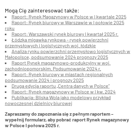
Mogą Cię zainteresować także:
Raport: Rynek Magazynowy w Polsce w I kwartale 2025
Raport: Rynek biurowy w Warszawie w I połowie 2025
roku
Raport: W
arszawski rynek biurowy I kwartał 2025 r.
Łódzka migawka rynkowa – rynek powierzchni
przemysłowych i logistycznych woj. łódzkie
Analiza rynku powierzchni przemysłowo logistycznych w
Małopolsce, podsumowanie 2024 prognozy 2025
Raport Rynek magazynowo-produkcyjny w woj.
zachodniopomorskim. Podsumowanie 2024 r
.
Raport: Rynek biurowy w miastach regionalnych
podsumowanie 2024 i prognozy 2025
Druga edycja raportu „Centra danych w Polsce”
Raport: Rynek magazynowy w Polsce w I kw. 2024
Publikacja: Bliska Wola jako modelowy przykład
nowoczesnej dzielnicy biurowej
Zapraszamy do zapoznania się z pełnym raportem –
wypełnij formularz, aby pobrać raport Rynek magazynowy
w Polsce I połowa 2025 r.