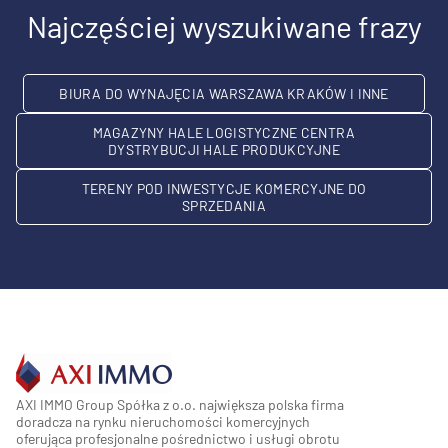
Najczęściej wyszukiwane frazy
BIURA DO WYNAJĘCIA WARSZAWA KRAKÓW I INNE
MAGAZYNY HALE LOGISTYCZNE CENTRA
DYSTRYBUCJI HALE PRODUKCYJNE
TERENY POD INWESTYCJE KOMERCYJNE DO
SPRZEDANIA
AXI IMMO Group Spółka z o.o. największa polska firma
doradcza na rynku nieruchomości komercyjnych
oferująca profesjonalne pośrednictwo i usługi obrotu