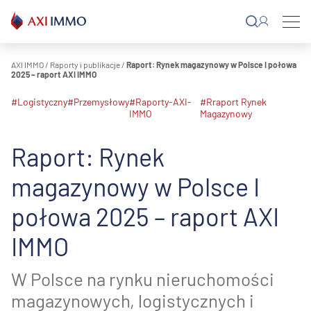
Przejdź
do
treści
AXI IMMO
/
Raporty i publikacje
/
Raport: Rynek magazynowy w Polsce I połowa
2025 – raport AXI IMMO
#logistyczny
#przemysłowy
#raporty-AXI-
#Rraport Rynek
IMMO
Magazynowy
Raport: Rynek
magazynowy w Polsce I
połowa 2025 – raport AXI
IMMO
W Polsce na rynku nieruchomości
magazynowych, logistycznych i