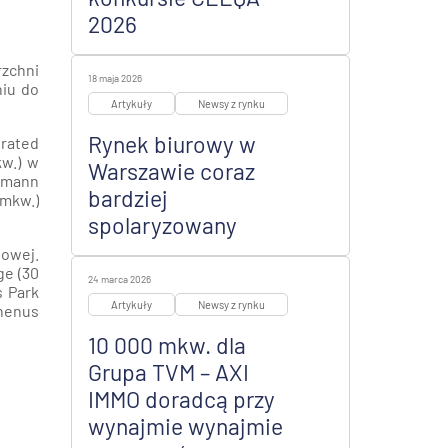
2026
zchni
18 maja 2026
niu do
Artykuły
Newsy z rynku
Rynek biurowy w
grated
kw.) w
Warszawie coraz
llmann
bardziej
 mkw.)
spolaryzowany
nowej.
ge (30
24 marca 2026
s Park
Artykuły
Newsy z rynku
Rhenus
10 000 mkw. dla
Grupa TVM – AXI
IMMO doradcą przy
wynajmie wynajmie