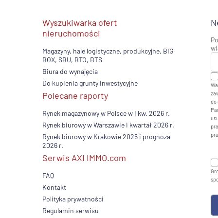
Wyszukiwarka ofert
N
nieruchomości
Po
wi
Magazyny, hale logistyczne, produkcyjne, BIG
BOX, SBU, BTO, BTS
Biura do wynajęcia
Do kupienia grunty inwestycyjne
Wa
Polecane raporty
zaw
do 
Pan
Rynek magazynowy w Polsce w I kw. 2026 r.
usu
Rynek biurowy w Warszawie I kwartał 2026 r.
pr
pr
Rynek biurowy w Krakowie 2025 i prognoza
2026 r.
Serwis AXI IMMO.com
Gro
FAQ
sp
Kontakt
Polityka prywatności
Regulamin serwisu