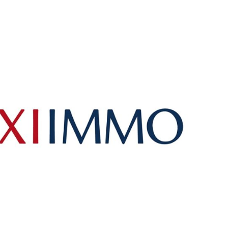
nań i okolice
ław i okolice
ków i okolice
ńsk i okolice
ecin i okolice