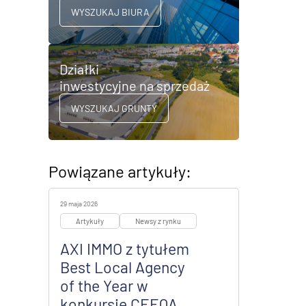
WYSZUKAJ BIURA
Działki
inwestycyjne na sprzedaż
WYSZUKAJ GRUNTY
Powiązane artykuły:
29 maja 2026
Artykuły
Newsy z rynku
AXI IMMO z tytułem
Best Local Agency
of the Year w
konkursie CEEQA