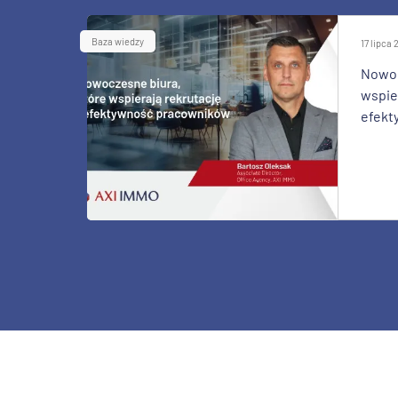
Baza wiedzy
17 lipca
Nowoc
wspier
efekt