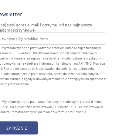
ewsletter
daj swój adres e-mail i otrzymuj od nas najnowsze
adomości rynkowe.
Wyrażam zgodę na przetwarzanie przez Axi Immo Group z siedzibą w
rszawie, ul. Twarda 18, 00-105 Warszawa, moich danych osobowych
artych w formularzu zapisu na newsletter w celu i zakresie niezbędnym
otrzymywania newslettera i informacji handlowych od AXI IMMO. Posiada
i/Pan prawo dostępu do treści swoich danych i ich sprostowania,
nięcia, ograniczenia przetwarzania, prawo do przenoszenia danych,
awo do cofnięcia zgody w dowolnym momencie bez wpływu na zgodność z
awem przetwarzania.
Wyrażam zgodę na przetwarzanie danych osobowych przez Axi Immo
up Sp. z o.o. z siedzibą w Warszawie, ul. Twarda 18, 00-105 Warszawa, w
osób zautomatyzowany w tym również w formie profilowania.