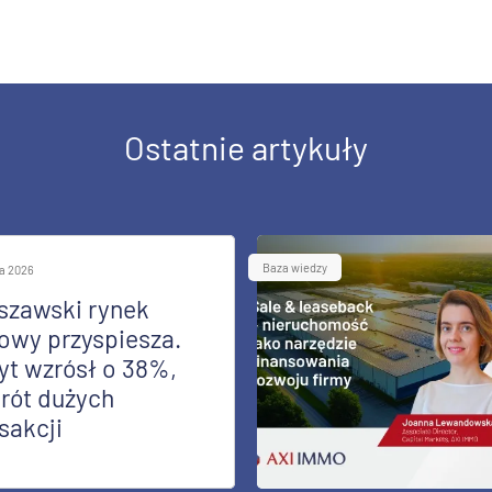
Ostatnie artykuły
Baza wiedzy
ia 2026
szawski rynek
owy przyspiesza.
yt wzrósł o 38%,
rót dużych
sakcji