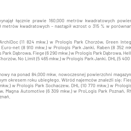
wynajął łącznie prawie 160.000 metrów kwadratowych powier
600 metrów kwadratowych – nastąpił wzrost o 315 % w porówna
 ArchiDoc (11 824 mkw.) w
Prologis Park Chorzów
, Green Inte
, Euro-net (8 910 mkw.) w
Prologis Park Janki
, Raben (8 352 m
s Park Dąbrowa
, Fiege (6 290 mkw.) w Prologis Park Dąbrowa, He
Chorzów, No Limit (5 465 mkw.) w Prologis Park Janki, DHL (5 400
ł umowy na ponad 84.000 mkw. nowoczesnej powierzchni magazy
nym okresem roku ubiegłego. Wśród najemców znaleźli się: Fie
 mkw.) w Prologis Park Sochaczew, DHL (10 770 mkw.) w
Prologi
aw, Magna Automotive (6 309 mkw.) w ProLogis Park Poznań, 
oznań
.