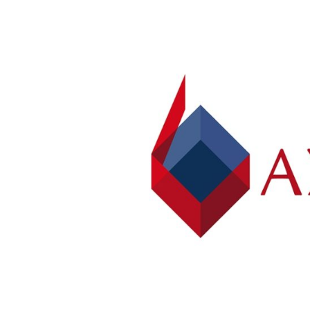
Poz
Poznaj nas –
doradcy ds.
Wroc
najmu i zakupu
magazynów, hal
logistycznych i
Kra
produkcyjnych
AXI IMMO
Gda
Szcz