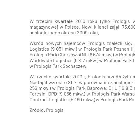
W trzecim kwartale 2010 roku tylko Prologis 
magazynowej w Polsce. Nowi klienci zajęli 75.
analogicznego okresu 2009 roku.
Wśród nowych najemców Prologis znaleźli się:
Logistics (9 051 mkw.) w
Prologis Park Poznań II
Prologis Park Chorzów, ANL (6 674 mkw.) w
Prologi
Worldwide Logistics (5 817 mkw.) w Prologis Park 
w
Prologis Park Sochaczew
.
W trzecim kwartale 2010 r. Prologis przedłuży
Nastąpił wzrost o 81 % w porównaniu z analogicz
256 mkw.) w Prologis Park Dąbrowa, DHL (16 813
Teresin
, DPD (9 056 mkw.) w Prologis Park Wars
Contract Logistics (5 460 mkw.) w
Prologis Park P
Źródło: Prologis