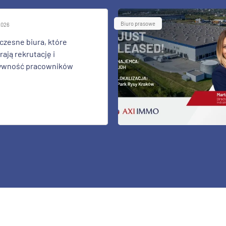
Biuro prasowe
 2026
zesne biura, które
ają rekrutację i
ywność pracowników