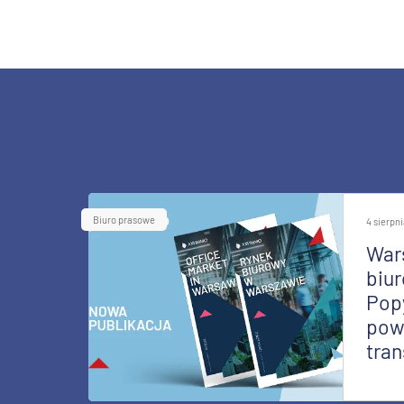
Biuro prasowe
4 sierpn
War
biur
Pop
pow
tran