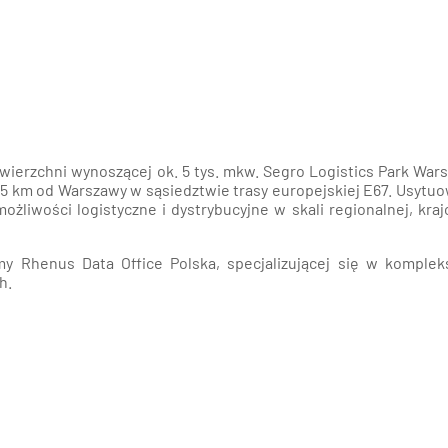
nań i okolice
ław i okolice
ków i okolice
ńsk i okolice
powierzchni wynoszącej ok. 5 tys. mkw. Segro Logistics Park War
15 km od Warszawy w sąsiedztwie trasy europejskiej E67. Usytu
iwości logistyczne i dystrybucyjne w skali regionalnej, kraj
ecin i okolice
my Rhenus Data Office Polska, specjalizującej się w komple
h.