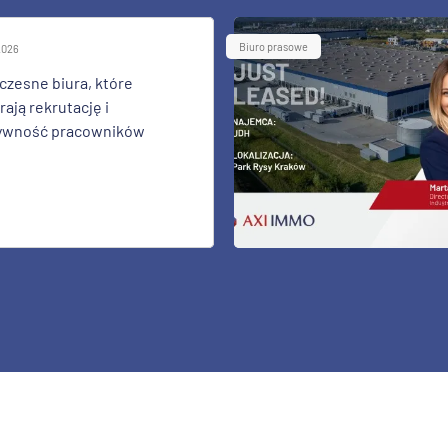
Biuro prasowe
 2026
zesne biura, które
ają rekrutację i
ywność pracowników