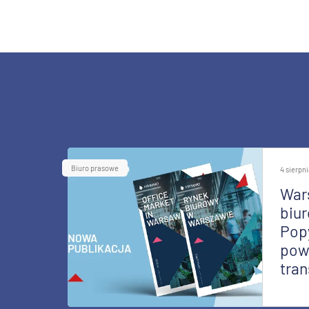
Biuro prasowe
4 sierpn
War
biur
Pop
pow
tran