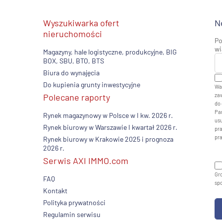
Wyszukiwarka ofert
N
nieruchomości
Po
wi
Magazyny, hale logistyczne, produkcyjne, BIG
BOX, SBU, BTO, BTS
Biura do wynajęcia
Do kupienia grunty inwestycyjne
Wa
Polecane raporty
zaw
do 
Pan
Rynek magazynowy w Polsce w I kw. 2026 r.
usu
Rynek biurowy w Warszawie I kwartał 2026 r.
pr
pr
Rynek biurowy w Krakowie 2025 i prognoza
2026 r.
Serwis AXI IMMO.com
Gro
FAQ
sp
Kontakt
Polityka prywatności
Regulamin serwisu