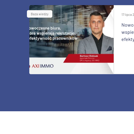
Baza wiedzy
17 lipca
Nowoc
wspier
efekt