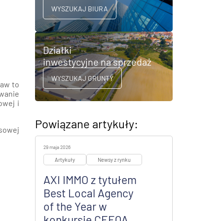
WYSZUKAJ BIURA
Działki
inwestycyjne na sprzedaż
WYSZUKAJ GRUNTY
saw to
owanie
owej i
Powiązane artykuły:
ksowej
29 maja 2026
Artykuły
Newsy z rynku
AXI IMMO z tytułem
Best Local Agency
of the Year w
konkursie CEEQA