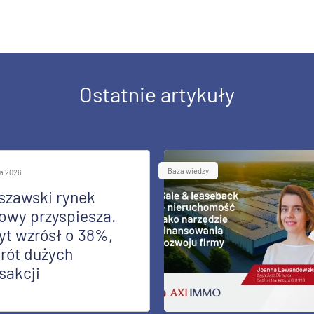
Ostatnie artykuły
Baza wiedzy
ia 2026
szawski rynek
owy przyspiesza.
yt wzrósł o 38%,
rót dużych
sakcji