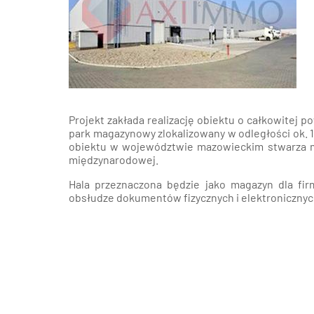
Poz
Poznaj nas –
doradcy ds.
Wroc
najmu i zakupu
magazynów, hal
logistycznych i
Kra
produkcyjnych
AXI IMMO
Gda
Projekt zakłada realizację obiektu o całkowitej 
park magazynowy zlokalizowany w odległości ok. 
obiektu w województwie mazowieckim stwarza możl
Szcz
międzynarodowej.
Hala przeznaczona będzie jako magazyn dla fir
obsłudze dokumentów fizycznych i elektronicznyc