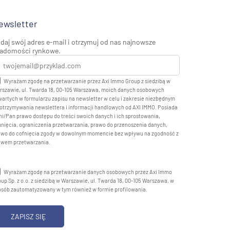
ewsletter
daj swój adres e-mail i otrzymuj od nas najnowsze
adomości rynkowe.
Wyrażam zgodę na przetwarzanie przez Axi Immo Group z siedzibą w
rszawie, ul. Twarda 18, 00-105 Warszawa, moich danych osobowych
artych w formularzu zapisu na newsletter w celu i zakresie niezbędnym
otrzymywania newslettera i informacji handlowych od AXI IMMO. Posiada
i/Pan prawo dostępu do treści swoich danych i ich sprostowania,
nięcia, ograniczenia przetwarzania, prawo do przenoszenia danych,
awo do cofnięcia zgody w dowolnym momencie bez wpływu na zgodność z
awem przetwarzania.
Wyrażam zgodę na przetwarzanie danych osobowych przez Axi Immo
up Sp. z o.o. z siedzibą w Warszawie, ul. Twarda 18, 00-105 Warszawa, w
osób zautomatyzowany w tym również w formie profilowania.