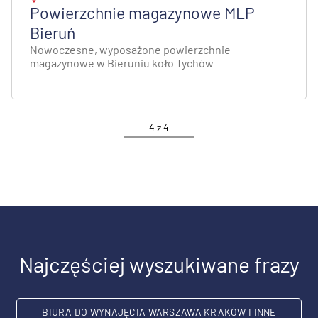
Powierzchnie magazynowe MLP
Bieruń
Nowoczesne, wyposażone powierzchnie
magazynowe w Bieruniu koło Tychów
4
z
4
Najczęściej wyszukiwane frazy
BIURA DO WYNAJĘCIA WARSZAWA KRAKÓW I INNE