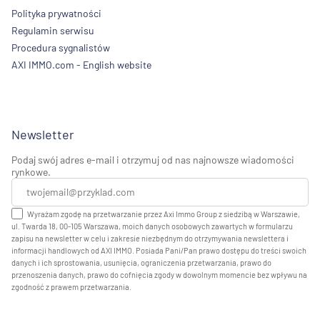
Polityka prywatności
Regulamin serwisu
Procedura sygnalistów
AXI IMMO.com - English website
Newsletter
Podaj swój adres e-mail i otrzymuj od nas najnowsze wiadomości
rynkowe.
Wyrażam zgodę na przetwarzanie przez Axi Immo Group z siedzibą w Warszawie,
ul. Twarda 18, 00-105 Warszawa, moich danych osobowych zawartych w formularzu
zapisu na newsletter w celu i zakresie niezbędnym do otrzymywania newslettera i
informacji handlowych od AXI IMMO. Posiada Pani/Pan prawo dostępu do treści swoich
danych i ich sprostowania, usunięcia, ograniczenia przetwarzania, prawo do
przenoszenia danych, prawo do cofnięcia zgody w dowolnym momencie bez wpływu na
zgodność z prawem przetwarzania.