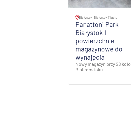
nań i okolice
Białystok, Białystok Miasto
ław i okolice
Panattoni Park
Białystok II
ków i okolice
powierzchnie
magazynowe do
ńsk i okolice
wynajęcia
Nowy magazyn przy S8 koło
ecin i okolice
Białegostoku