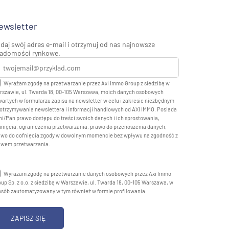
ewsletter
daj swój adres e-mail i otrzymuj od nas najnowsze
adomości rynkowe.
Wyrażam zgodę na przetwarzanie przez Axi Immo Group z siedzibą w
rszawie, ul. Twarda 18, 00-105 Warszawa, moich danych osobowych
artych w formularzu zapisu na newsletter w celu i zakresie niezbędnym
otrzymywania newslettera i informacji handlowych od AXI IMMO. Posiada
i/Pan prawo dostępu do treści swoich danych i ich sprostowania,
nięcia, ograniczenia przetwarzania, prawo do przenoszenia danych,
awo do cofnięcia zgody w dowolnym momencie bez wpływu na zgodność z
awem przetwarzania.
Wyrażam zgodę na przetwarzanie danych osobowych przez Axi Immo
up Sp. z o.o. z siedzibą w Warszawie, ul. Twarda 18, 00-105 Warszawa, w
osób zautomatyzowany w tym również w formie profilowania.