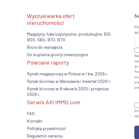
Wyszukiwarka ofert
N
nieruchomości
Po
wi
Magazyny, hale logistyczne, produkcyjne, BIG
BOX, SBU, BTO, BTS
Biura do wynajęcia
Do kupienia grunty inwestycyjne
Wa
Polecane raporty
zaw
do 
Pan
Rynek magazynowy w Polsce w I kw. 2026 r.
usu
Rynek biurowy w Warszawie I kwartał 2026 r.
pr
pr
Rynek biurowy w Krakowie 2025 i prognoza
2026 r.
Serwis AXI IMMO.com
Gro
FAQ
sp
Kontakt
Polityka prywatności
Regulamin serwisu