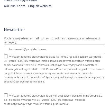
AXI IMMO.com - English website
Newsletter
Podaj swój adres e-mail i otrzymuj od nas najnowsze wiadomości
rynkowe.
Wyrażam zgodę na przetwarzanie przez Axi Immo Group z siedzibą w Warszawie,
ul. Twarda 18, 00-105 Warszawa, moich danych osobowych zawartych w formularzu
zapisu na newsletter w celu i zakresie niezbędnym do otrzymywania newslettera i
informacji handlowych od AXI IMMO. Posiada Pani/Pan prawo dostępu do treści swoich
danych i ich sprostowania, usunięcia, ograniczenia przetwarzania, prawo do
przenoszenia danych, prawo do cofnięcia zgody w dowolnym momencie bez wpływu na
zgodność z prawem przetwarzania.
Wyrażam zgodę na przetwarzanie danych osobowych przez Axi Immo Group Sp. z
o.o. z siedzibą w Warszawie, ul. Twarda 18, 00-105 Warszawa, w sposób
zautomatyzowany w tym również w formie profilowania.