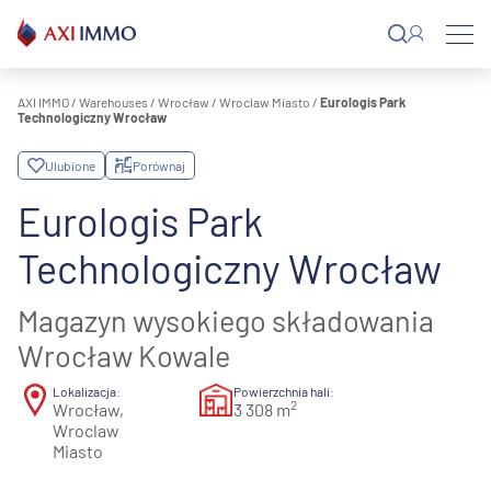
Przejdź
do
treści
AXI IMMO
/
Warehouses
/
Wrocław
/
Wroclaw Miasto
/
Eurologis Park
Technologiczny Wrocław
Ulubione
Porównaj
Eurologis Park
Technologiczny Wrocław
Magazyn wysokiego składowania
Wrocław Kowale
Lokalizacja:
Powierzchnia hali:
2
Wrocław,
3 308 m
Wroclaw
Miasto