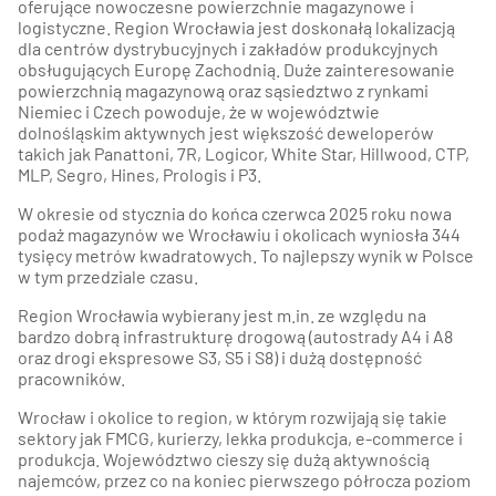
oferujące nowoczesne powierzchnie magazynowe i
logistyczne. Region Wrocławia jest doskonałą lokalizacją
dla centrów dystrybucyjnych i zakładów produkcyjnych
obsługujących Europę Zachodnią. Duże zainteresowanie
powierzchnią magazynową oraz sąsiedztwo z rynkami
Niemiec i Czech powoduje, że w województwie
dolnośląskim aktywnych jest większość deweloperów
takich jak Panattoni, 7R, Logicor, White Star, Hillwood, CTP,
MLP, Segro, Hines, Prologis i P3.
W okresie od stycznia do końca czerwca 2025 roku nowa
podaż magazynów we Wrocławiu i okolicach wyniosła 344
tysięcy metrów kwadratowych. To najlepszy wynik w Polsce
w tym przedziale czasu.
Region Wrocławia wybierany jest m.in. ze względu na
bardzo dobrą infrastrukturę drogową (autostrady A4 i A8
oraz drogi ekspresowe S3, S5 i S8) i dużą dostępność
pracowników.
Wrocław i okolice to region, w którym rozwijają się takie
sektory jak FMCG, kurierzy, lekka produkcja, e-commerce i
produkcja. Województwo cieszy się dużą aktywnością
najemców, przez co na koniec pierwszego półrocza poziom