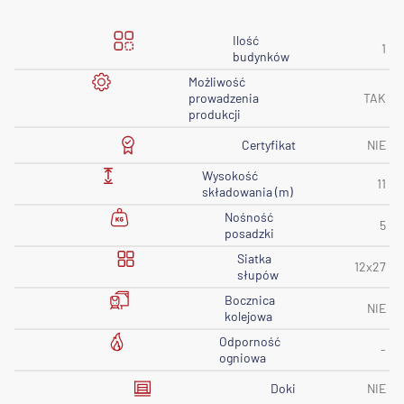
Ilość
1
budynków
Możliwość
prowadzenia
TAK
produkcji
Certyfikat
NIE
Wysokość
11
składowania (m)
Nośność
5
posadzki
Siatka
12x27
słupów
Bocznica
NIE
kolejowa
Odporność
-
ogniowa
Doki
NIE