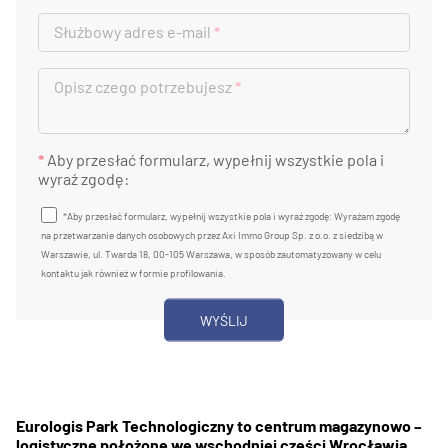
Służbowy adres e-mail
*
Opisz czego potrzebujesz
*
*
Aby przesłać formularz, wypełnij wszystkie pola i
wyraź zgodę:
*Aby przesłać formularz, wypełnij wszystkie pola i wyraź zgodę: Wyrażam zgodę
na przetwarzanie danych osobowych przez Axi Immo Group Sp. z o.o. z siedzibą w
Warszawie, ul. Twarda 18, 00-105 Warszawa, w sposób zautomatyzowany w celu
kontaktu jak również w formie profilowania.
Eurologis Park Technologiczny to centrum magazynowo –
logistyczne położone we wschodniej części Wrocławia.