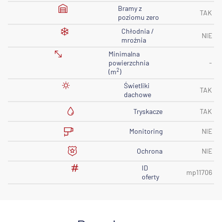
Bramy z
TAK
poziomu zero
Chłodnia /
NIE
mroźnia
Minimalna
powierzchnia
-
2
(m
)
Świetliki
TAK
dachowe
Tryskacze
TAK
Monitoring
NIE
Ochrona
NIE
ID
mp11706
oferty