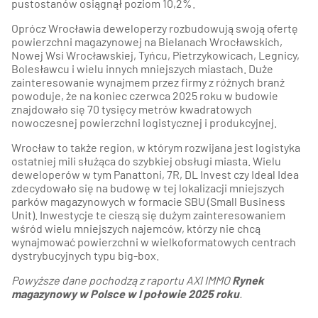
pustostanów osiągnął poziom 10,2%.
Oprócz Wrocławia deweloperzy rozbudowują swoją ofertę
powierzchni magazynowej na Bielanach Wrocławskich,
Nowej Wsi Wrocławskiej, Tyńcu, Pietrzykowicach, Legnicy,
Bolesławcu i wielu innych mniejszych miastach. Duże
zainteresowanie wynajmem przez firmy z różnych branż
powoduje, że na koniec czerwca 2025 roku w budowie
znajdowało się 70 tysięcy metrów kwadratowych
nowoczesnej powierzchni logistycznej i produkcyjnej.
Wrocław to także region, w którym rozwijana jest logistyka
ostatniej mili służąca do szybkiej obsługi miasta. Wielu
deweloperów w tym Panattoni, 7R, DL Invest czy Ideal Idea
zdecydowało się na budowę w tej lokalizacji mniejszych
parków magazynowych w formacie SBU (Small Business
Unit). Inwestycje te cieszą się dużym zainteresowaniem
wśród wielu mniejszych najemców, którzy nie chcą
wynajmować powierzchni w wielkoformatowych centrach
dystrybucyjnych typu big-box.
Powyższe dane pochodzą z raportu AXI IMMO
Rynek
magazynowy w Polsce w I połowie 2025 roku
.