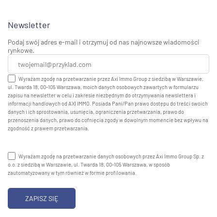
Newsletter
Podaj swój adres e-mail i otrzymuj od nas najnowsze wiadomości
rynkowe.
Wyrażam zgodę na przetwarzanie przez Axi Immo Group z siedzibą w Warszawie,
ul. Twarda 18, 00-105 Warszawa, moich danych osobowych zawartych w formularzu
zapisu na newsletter w celu i zakresie niezbędnym do otrzymywania newslettera i
informacji handlowych od AXI IMMO. Posiada Pani/Pan prawo dostępu do treści swoich
danych i ich sprostowania, usunięcia, ograniczenia przetwarzania, prawo do
przenoszenia danych, prawo do cofnięcia zgody w dowolnym momencie bez wpływu na
zgodność z prawem przetwarzania.
Wyrażam zgodę na przetwarzanie danych osobowych przez Axi Immo Group Sp. z
o.o. z siedzibą w Warszawie, ul. Twarda 18, 00-105 Warszawa, w sposób
zautomatyzowany w tym również w formie profilowania.