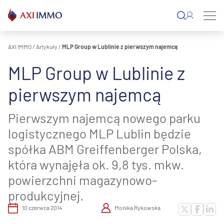
Przejdź
do
treści
AXI IMMO
/
Artykuły
/
MLP Group w Lublinie z pierwszym najemcą
MLP Group w Lublinie z
pierwszym najemcą
Pierwszym najemcą nowego parku
logistycznego MLP Lublin będzie
spółka ABM Greiffenberger Polska,
która wynajęła ok. 9,8 tys. mkw.
powierzchni magazynowo-
produkcyjnej.
10 czerwca 2014
Monika Rykowska