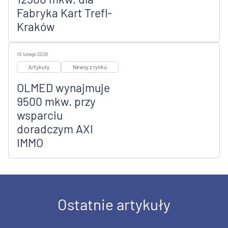
Fabryka Kart Trefl-
Kraków
10 lutego 2026
Artykuły
Newsy z rynku
OLMED wynajmuje
9500 mkw. przy
wsparciu
doradczym AXI
IMMO
Ostatnie artykuły