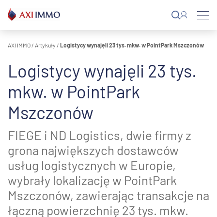
Przejdź
do
treści
AXI IMMO
/
Artykuły
/
Logistycy wynajęli 23 tys. mkw. w PointPark Mszczonów
Logistycy wynajęli 23 tys.
mkw. w PointPark
Mszczonów
FIEGE i ND Logistics, dwie firmy z
grona największych dostawców
usług logistycznych w Europie,
wybrały lokalizację w PointPark
Mszczonów, zawierając transakcje na
łączną powierzchnię 23 tys. mkw.