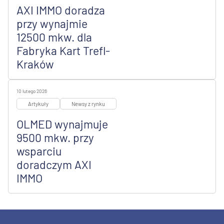
AXI IMMO doradza
przy wynajmie
12500 mkw. dla
Fabryka Kart Trefl-
Kraków
10 lutego 2026
Artykuły
Newsy z rynku
OLMED wynajmuje
9500 mkw. przy
wsparciu
doradczym AXI
IMMO