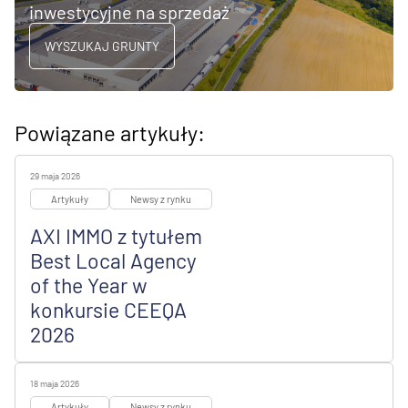
inwestycyjne na sprzedaż
WYSZUKAJ GRUNTY
Powiązane artykuły:
29 maja 2026
Artykuły
Newsy z rynku
AXI IMMO z tytułem
Best Local Agency
of the Year w
konkursie CEEQA
2026
18 maja 2026
Artykuły
Newsy z rynku