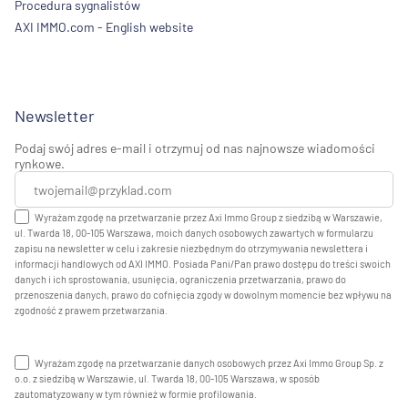
Procedura sygnalistów
AXI IMMO.com - English website
Newsletter
Podaj swój adres e-mail i otrzymuj od nas najnowsze wiadomości
rynkowe.
Wyrażam zgodę na przetwarzanie przez Axi Immo Group z siedzibą w Warszawie,
ul. Twarda 18, 00-105 Warszawa, moich danych osobowych zawartych w formularzu
zapisu na newsletter w celu i zakresie niezbędnym do otrzymywania newslettera i
informacji handlowych od AXI IMMO. Posiada Pani/Pan prawo dostępu do treści swoich
danych i ich sprostowania, usunięcia, ograniczenia przetwarzania, prawo do
przenoszenia danych, prawo do cofnięcia zgody w dowolnym momencie bez wpływu na
zgodność z prawem przetwarzania.
Wyrażam zgodę na przetwarzanie danych osobowych przez Axi Immo Group Sp. z
o.o. z siedzibą w Warszawie, ul. Twarda 18, 00-105 Warszawa, w sposób
zautomatyzowany w tym również w formie profilowania.