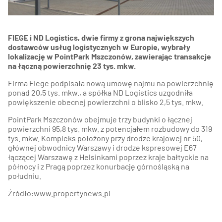
FIEGE i ND Logistics, dwie firmy z grona największych
dostawców usług logistycznych w Europie, wybrały
lokalizację w
PointPark Mszczonów
, zawierając transakcje
na łączną powierzchnię 23 tys. mkw.
Firma Fiege podpisała nową umowę najmu na powierzchnię
ponad 20,5 tys. mkw., a spółka ND Logistics uzgodniła
powiększenie obecnej powierzchni o blisko 2,5 tys. mkw.
PointPark Mszczonów obejmuje trzy budynki o łącznej
powierzchni 95,8 tys. mkw. z potencjałem rozbudowy do 319
tys. mkw. Kompleks położony przy drodze krajowej nr 50,
głównej obwodnicy Warszawy i drodze kspresowej E67
łączącej Warszawę z Helsinkami poprzez kraje bałtyckie na
północy i z Pragą poprzez konurbację górnośląską na
południu.
Źródło:www.propertynews.pl