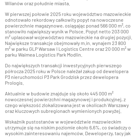
Wilanów oraz południe miasta.
W pierwszej połowie 2025 roku województwo mazowieckie
odnotowało rekordowy całkowity popyt na nowoczesne
powierzchnie magazynowe, osiągając ponad 566 000 m², co
stanowiło największy wynik w Polsce. Popyt netto 203 000
m² uplasował województwo mazowieckie na drugiej pozycji.
Największe transakcje obejmowały m.in. wynajem 23 800
m² w parku GLP Warsaw I Logistics Centre oraz 20 000 m² w
parku Waimea Logistics Park Modlin.
Do największych transakcji inwestycyjnych pierwszego
półrocza 2025 roku w Polsce należał zakup od dewelopera
P3 nieruchomości P3 Park Grodzisk przez dewelopera
Prologis.
Aktualnie w budowie znajduje się około 445 000 m²
nowoczesnej powierzchni magazynowej i produkcyjnej, z
czego większość zlokalizowana jest w okolicach
Warszawy
oraz kluczowych subregionach wymienionych powyżej.
Wskaźnik pustostanów w województwie mazowieckim
utrzymuje się na niskim poziomie około 6,6%, co świadczy o
wysokim zainteresowaniu najemców. Deweloperzy, tacy jak