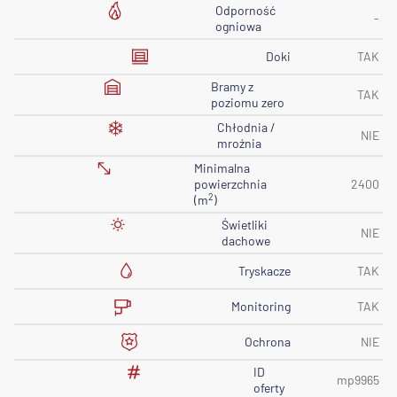
Odporność
-
ogniowa
Doki
TAK
Bramy z
TAK
poziomu zero
Chłodnia /
NIE
mroźnia
Minimalna
powierzchnia
2400
2
(m
)
Świetliki
NIE
dachowe
Tryskacze
TAK
Monitoring
TAK
Ochrona
NIE
ID
mp9965
oferty