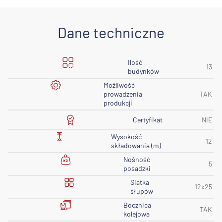
Dane techniczne
Ilość
13
budynków
Możliwość
prowadzenia
TAK
produkcji
Certyfikat
NIE
Wysokość
12
składowania (m)
Nośność
5
posadzki
Siatka
12x25
słupów
Bocznica
TAK
kolejowa