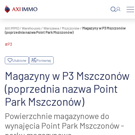
Przejdź
do
treści
AXI IMMO
/
Warehouses
/
Warszawa
/
Mszczonów
/
Magazyny w P3 Mszczonów
(poprzednia nazwa Point Park Mszczonów)
#P3
Ulubione
Porównaj
Magazyny w P3 Mszczonów
(poprzednia nazwa Point
Park Mszczonów)
Powierzchnie magazynowe do
wynajęcia Point Park Mszczonów -