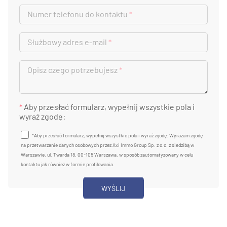
Numer telefonu do kontaktu
*
Służbowy adres e-mail
*
Opisz czego potrzebujesz
*
*
Aby przesłać formularz, wypełnij wszystkie pola i
wyraź zgodę:
*Aby przesłać formularz, wypełnij wszystkie pola i wyraź zgodę: Wyrażam zgodę
na przetwarzanie danych osobowych przez Axi Immo Group Sp. z o.o. z siedzibą w
Warszawie, ul. Twarda 18, 00-105 Warszawa, w sposób zautomatyzowany w celu
kontaktu jak również w formie profilowania.