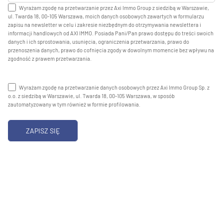
Wyrażam zgodę na przetwarzanie przez Axi Immo Group z siedzibą w Warszawie,
ul. Twarda 18, 00-105 Warszawa, moich danych osobowych zawartych w formularzu
zapisu na newsletter w celu i zakresie niezbędnym do otrzymywania newslettera i
informacji handlowych od AXI IMMO. Posiada Pani/Pan prawo dostępu do treści swoich
danych i ich sprostowania, usunięcia, ograniczenia przetwarzania, prawo do
przenoszenia danych, prawo do cofnięcia zgody w dowolnym momencie bez wpływu na
zgodność z prawem przetwarzania.
Wyrażam zgodę na przetwarzanie danych osobowych przez Axi Immo Group Sp. z
o.o. z siedzibą w Warszawie, ul. Twarda 18, 00-105 Warszawa, w sposób
zautomatyzowany w tym również w formie profilowania.