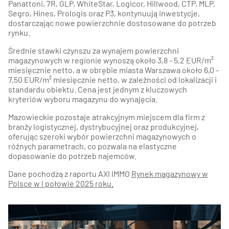
Panattoni, 7R, GLP, WhiteStar, Logicor, Hillwood, CTP, MLP,
Segro, Hines, Prologis oraz P3, kontynuują inwestycje,
dostarczając nowe powierzchnie dostosowane do potrzeb
rynku.
Średnie stawki czynszu za wynajem powierzchni
magazynowych w regionie wynoszą około 3,8 - 5,2 EUR/m²
miesięcznie netto, a w obrębie miasta Warszawa około 6,0 -
7,50 EUR/m² miesięcznie netto, w zależności od lokalizacji i
standardu obiektu. Cena jest jednym z kluczowych
kryteriów wyboru magazynu do wynajęcia.
Mazowieckie pozostaje atrakcyjnym miejscem dla firm z
branży logistycznej, dystrybucyjnej oraz produkcyjnej,
oferując szeroki wybór powierzchni magazynowych o
różnych parametrach, co pozwala na elastyczne
dopasowanie do potrzeb najemców.
Dane pochodzą z
raportu AXI IMMO
Rynek magazynowy w
Polsce w I połowie 2025 roku
.