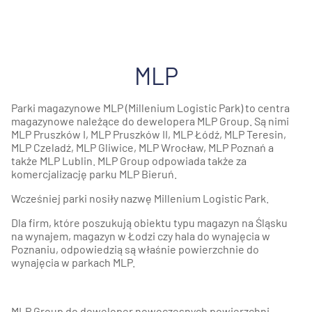
MLP
Parki magazynowe MLP (Millenium Logistic Park) to centra
magazynowe należące do dewelopera MLP Group. Są nimi
MLP Pruszków I, MLP Pruszków II, MLP Łódź, MLP Teresin,
MLP Czeladź, MLP Gliwice, MLP Wrocław, MLP Poznań a
także MLP Lublin. MLP Group odpowiada także za
komercjalizację parku MLP Bieruń.
Wcześniej parki nosiły nazwę Millenium Logistic Park.
Dla firm, które poszukują obiektu typu magazyn na Śląsku
na wynajem, magazyn w Łodzi czy hala do wynajęcia w
Poznaniu, odpowiedzią są właśnie powierzchnie do
wynajęcia w parkach MLP.
MLP Group do deweloper nowoczesnych powierzchni