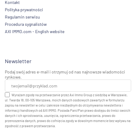
Kontakt
Polityka prywatności
Regulamin serwisu
Procedura sygnalistów
AXI IMMO.com - English website
Newsletter
Podaj swój adres e-mail i otrzymuj od nas najnowsze wiadomości
rynkowe.
Wyrażam zgodę na przetwarzanie przez Axi Immo Group z siedzibą w Warszawie,
ul. Twarda 18, 00-105 Warszawa, moich danych osobowych zawartych w formularzu
zapisu na newsletter w celu i zakresie niezbędnym do otrzymywania newslettera i
informacji handlowych od AXI IMMO. Posiada Pani/Pan prawo dostępu do treści swoich
danych i ich sprostowania, usunięcia, ograniczenia przetwarzania, prawo do
przenoszenia danych, prawo do cofnięcia zgody w dowolnym momencie bez wpływu na
zgodność z prawem przetwarzania.