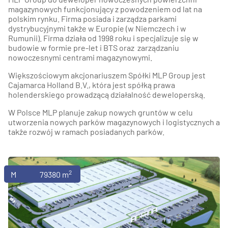
magazynowych funkcjonujący z powodzeniem od lat na
polskim rynku. Firma posiada i zarządza parkami
dystrybucyjnymi także w Europie (w Niemczech i w
Rumunii). Firma działa od 1998 roku i specjalizuje się w
budowie w formie pre-let i BTS oraz zarządzaniu
nowoczesnymi centrami magazynowymi.
Większościowym akcjonariuszem Spółki MLP Group jest
Cajamarca Holland B.V., która jest spółką prawa
holenderskiego prowadzącą działalność deweloperską.
W Polsce MLP planuje zakup nowych gruntów w celu
utworzenia nowych parków magazynowych i logistycznych a
także rozwój w ramach posiadanych parków.
2
Magazyny
79380 m