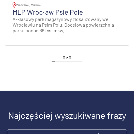
Wrocław, Mirkow
MLP Wrocław Psie Pole
A-klasowy park magazynowy zlokalizowany we
Wrocławiu na Psim Polu. Docelowa powierzchnia
parku ponad 66 tys. mkw.
0
z
0
Najczęściej wyszukiwane frazy