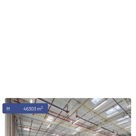
2
Magazyny
46303 m