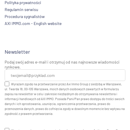
Polityka prywatności
Regulamin serwisu
Procedura sygnalistów
AXI IMMO.com - English website
Newsletter
Podaj swój adres e-mail i otrzymuj od nas najnowsze wiadomości
rynkowe.
Wyrażam zgodę na przetwarzanie przez Axi Immo Group z siedzibą w Warszawie,
ul. Twarda 18, 00-105 Warszawa, moich danych osobowych zawartych w formularzu
zapisu na newsletter w celu i zakresie niezbędnym do otrzymywania newslettera i
informacji handlowych od AXI IMMO. Posiada Pani/Pan prawo dostępu do treści swoich
danych i ich sprostowania, usunięcia, ograniczenia przetwarzania, prawo do
przenoszenia danych, prawo do cofnięcia zgody w dowolnym momencie bez wpływu na
zgodność z prawem przetwarzania.