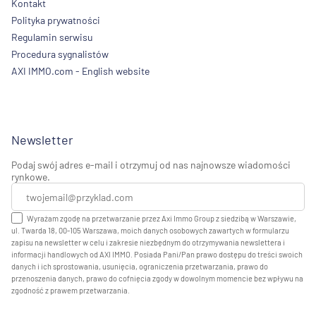
Kontakt
Polityka prywatności
Regulamin serwisu
Procedura sygnalistów
AXI IMMO.com - English website
Newsletter
Podaj swój adres e-mail i otrzymuj od nas najnowsze wiadomości
rynkowe.
Wyrażam zgodę na przetwarzanie przez Axi Immo Group z siedzibą w Warszawie,
ul. Twarda 18, 00-105 Warszawa, moich danych osobowych zawartych w formularzu
zapisu na newsletter w celu i zakresie niezbędnym do otrzymywania newslettera i
informacji handlowych od AXI IMMO. Posiada Pani/Pan prawo dostępu do treści swoich
danych i ich sprostowania, usunięcia, ograniczenia przetwarzania, prawo do
przenoszenia danych, prawo do cofnięcia zgody w dowolnym momencie bez wpływu na
zgodność z prawem przetwarzania.