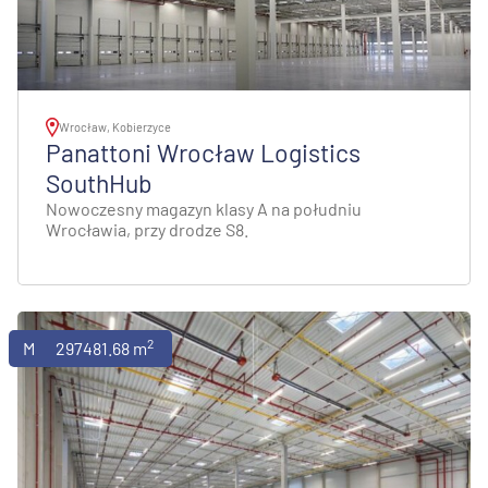
Wrocław, Kobierzyce
Panattoni Wrocław Logistics
SouthHub
Nowoczesny magazyn klasy A na południu
Wrocławia, przy drodze S8.
2
Magazyny
297481.68 m