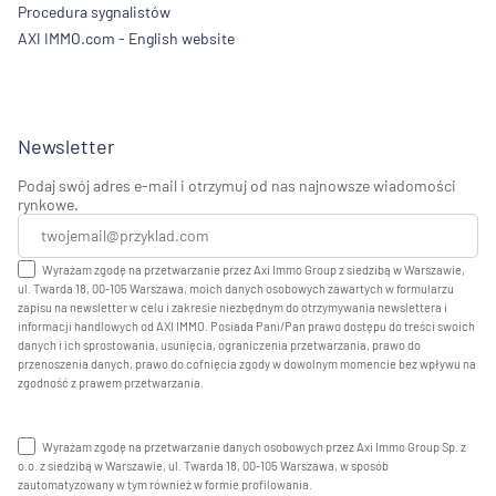
Procedura sygnalistów
AXI IMMO.com - English website
Newsletter
Podaj swój adres e-mail i otrzymuj od nas najnowsze wiadomości
rynkowe.
Wyrażam zgodę na przetwarzanie przez Axi Immo Group z siedzibą w Warszawie,
ul. Twarda 18, 00-105 Warszawa, moich danych osobowych zawartych w formularzu
zapisu na newsletter w celu i zakresie niezbędnym do otrzymywania newslettera i
informacji handlowych od AXI IMMO. Posiada Pani/Pan prawo dostępu do treści swoich
danych i ich sprostowania, usunięcia, ograniczenia przetwarzania, prawo do
przenoszenia danych, prawo do cofnięcia zgody w dowolnym momencie bez wpływu na
zgodność z prawem przetwarzania.
Wyrażam zgodę na przetwarzanie danych osobowych przez Axi Immo Group Sp. z
o.o. z siedzibą w Warszawie, ul. Twarda 18, 00-105 Warszawa, w sposób
zautomatyzowany w tym również w formie profilowania.