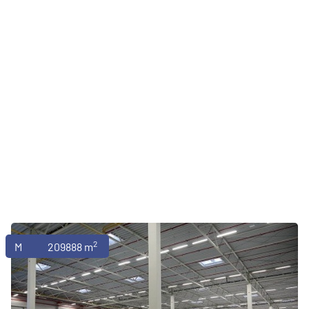
2
Magazyny
209888 m