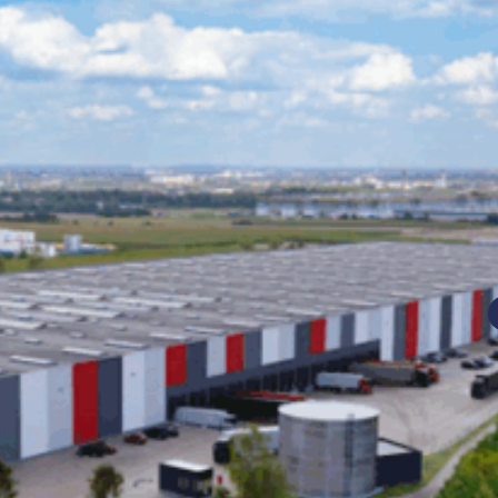
nań i okolice
ław i okolice
ków i okolice
ńsk i okolice
ecin i okolice