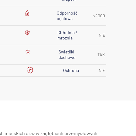
Odporność
>4000
ogniowa
Chłodnia /
NIE
mroźnia
Świetliki
TAK
dachowe
Ochrona
NIE