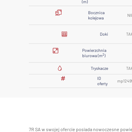
(m)
Bocznica
NI
kolejowa
Doki
TA
Powierzchnia
2
biurowa (m
)
Tryskacze
TA
ID
mp1249
oferty
7R SA w swojej ofercie posiada nowoczesne powi
również typu BTS w lokalizacjach miejskich oraz w z