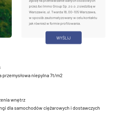
zgodę na przetwarzanie danych osobowych
przez Axi Immo Group Sp. z o.o. z siedzibą w
Warszawie, ul. Twarda 18, 00-105 Warszawa,
w sposób zautomatyzowany w celu kontaktu
jak również w formie profilowania.
ć
a przemysłowa niepylna 7t/m2
zenia wnętrz
ngi dla samochodów ciężarowych i dostawczych