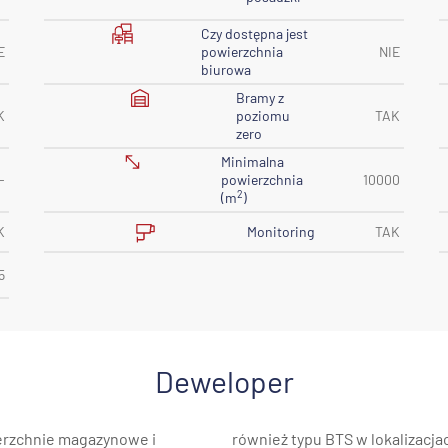
Czy dostępna jest
E
powierzchnia
NIE
biurowa
Bramy z
K
poziomu
TAK
zero
Minimalna
-
powierzchnia
10000
2
(m
)
Monitoring
K
TAK
5
Deweloper
erzchnie magazynowe i
agłębiach przemysłowych