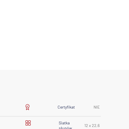
Certyfikat
NIE
Siatka
12 x 22,6
słupów