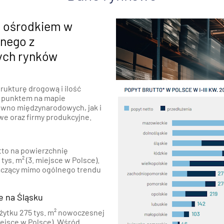
m ośrodkiem w
dnego z
nych rynków
rukturę drogową i ilość
 punktem na mapie
ówno międzynarodowych, jak i
we oraz firmy produkcyjne.
tto na powierzchnię
s. m² (3. miejsce w Polsce).
naczący mimo ogólnego trendu
e na Śląsku
 użytku 275 tys. m² nowoczesnej
ejsce w Polsce). Wśród