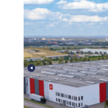
Poz
Poznaj nas –
doradcy ds.
Wroc
najmu i zakupu
magazynów, hal
logistycznych i
Kra
produkcyjnych
AXI IMMO
Gda
Szcz