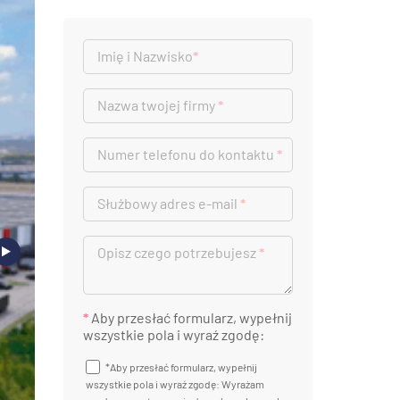
Imię i Nazwisko
*
Nazwa twojej firmy
*
Numer telefonu do kontaktu
*
Służbowy adres e-mail
*
Opisz czego potrzebujesz
*
*
Aby przesłać formularz, wypełnij
wszystkie pola i wyraź zgodę:
*Aby przesłać formularz, wypełnij
wszystkie pola i wyraź zgodę: Wyrażam