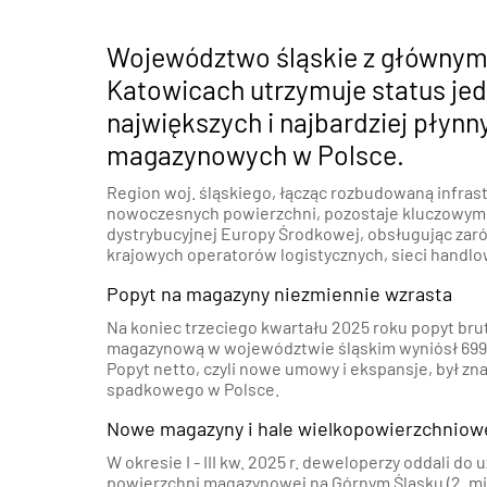
Województwo śląskie z główny
Katowicach utrzymuje status je
największych i najbardziej płyn
magazynowych w Polsce.
Region woj. śląskiego, łącząc rozbudowaną infrast
nowoczesnych powierzchni, pozostaje kluczowym
dystrybucyjnej Europy Środkowej, obsługując zar
krajowych operatorów logistycznych, sieci handlo
Popyt na magazyny niezmiennie wzrasta
Na koniec trzeciego kwartału 2025 roku popyt bru
magazynową w województwie śląskim wyniósł 699 ty
Popyt netto, czyli nowe umowy i ekspansje, był z
spadkowego w Polsce.
Nowe magazyny i hale wielkopowierzchniow
W okresie I - III kw. 2025 r. deweloperzy oddali do
powierzchni magazynowej na Górnym Śląsku (2. mi