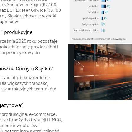
Park Sosnowiec Expo (62,100
az EQT Exeter Gliwice (36,100
órny Śląsk zachowuje wysoki
 najemców.
 i produkcyjne
rześnia 2025 roku pozostaje
boką absorpcję powierzchni i
hni przemysłowych i
nów na Górnym Śląsku?
typu big-box w regionie
 Dla większych transakcji
oraz atrakcyjnych warunków
agazynowa?
y produkcyjne, e-commerce,
ty z branży dystrybucji i FMCG.
cność inwestorów i
 długoterminową atrakcyjność