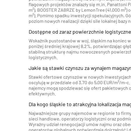
flagowych projektów znalazły się m.in. Panattoni 
m²), BOOSTER ZABRZE by LemonTree (41,000 m²) or
m²). Pomimo spadku inwestycji spekulacyjnych, G
poziom nowych realizacji dzięki sile lokalnej bazy
Dostępne od zaraz powierzchnie logistyczne
Wskaźnik pustostanów w woj. śląskim na koniec w
poniżej średniej krajowej 8,2%, potwierdzając głę
stabilną strukturę najmu nowoczesnych powierzc
logistycznych.
Jakie są stawki czynszu za wynajem magazy
Stawki ofertowe czynszów w nowych inwestycjach 
oscylują w przedziale od 3,70 do 5,00 EUR/m²/m-c.
najemcy mogą spodziewać się ofert pakietowych 
efektywnych.
Dla kogo śląskie to atrakcyjna lokalizacja m
Najważniejsze grupy najemców w regionie to firm
sieci handlowe, operatorzy logistyczni oraz podmio
Wyraźny udział renegocjacji umów najmu oraz obe
operatorów globalnych potwierdzają dojrzałość i