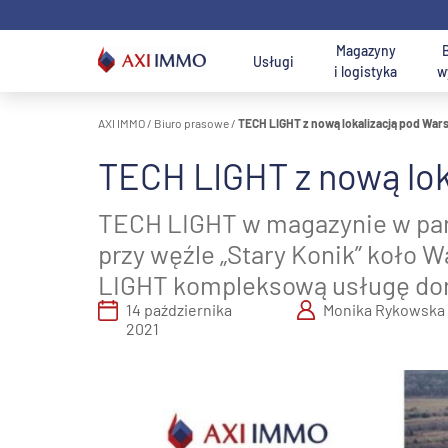
Przejdź
do
treści
Magazyny
Usługi
i logistyka
w
AXI IMMO
/
Biuro prasowe
/
TECH LIGHT z nową lokalizacją pod War
Na wynajem ma
Lokalizacja
TECH LIGHT z nową lok
Usługi AXI IMMO
Magazyny i hale
Wyszukaj
Działki na
U
B
Wyszukiwark
Szuka
do wynajęcia
najlepsze biuro
sprzedaż
p
W
TECH LIGHT w magazynie w par
Usługi
Rej
konsultingowe
Magazyny na
Usługi działu
przy węźle „Stary Konik” koło
M
Warszawa 
B
sprzedaż
gruntów
w
LIGHT kompleksową usługę dora
inwestycyjnych
Pół
Usługi
14 października
Monika Rykowska
Wars
transakcyjne
Usługi działu
2021
P
U
pow.
Poznaj nas -
Cen
n
d
magazynowych,
dział zakupu i
Śląs
r
Obsługa
logistycznych i
sprzedaży
Południowa
nieruchomości
produkcyjnych
terenów
Łó
AXI IMMO
inwestycyjnych
Poz