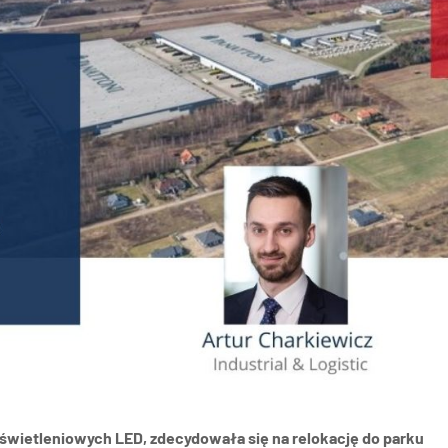
nań i okolice
ław i okolice
ków i okolice
ńsk i okolice
ecin i okolice
 oświetleniowych LED, zdecydowała się na relokację do parku