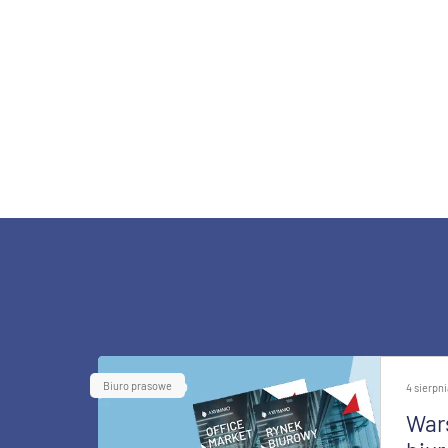
Biuro prasowe
4 sierpn
War