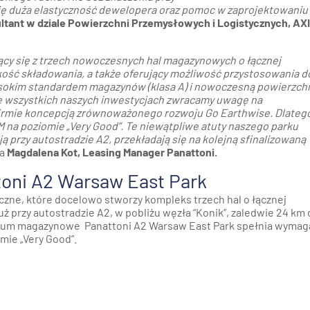
ię duża elastyczność dewelopera oraz pomoc w zaprojektowaniu
ltant w dziale Powierzchni Przemysłowych i Logistycznych, AXI
jący się z trzech nowoczesnych hal magazynowych o łącznej
kość składowania, a także oferujący możliwość przystosowania d
 wysokim standardem magazynów (klasa A) i nowoczesną powierzch
 wszystkich naszych inwestycjach zwracamy uwagę na
 firmie koncepcją zrównoważonego rozwoju Go Earthwise. Dlatego
 na poziomie „Very Good”. Te niewątpliwe atuty naszego parku
 przy autostradzie A2, przekładają się na kolejną sfinalizowaną
la
Magdalena Kot, Leasing Manager Panattoni.
oni A2 Warsaw East Park
czne, które docelowo stworzy kompleks trzech hal o łącznej
ż przy autostradzie A2, w pobliżu węzła “Konik”, zaledwie 24 km 
trum magazynowe Panattoni A2 Warsaw East Park spełnia wymag
ie „Very Good”.