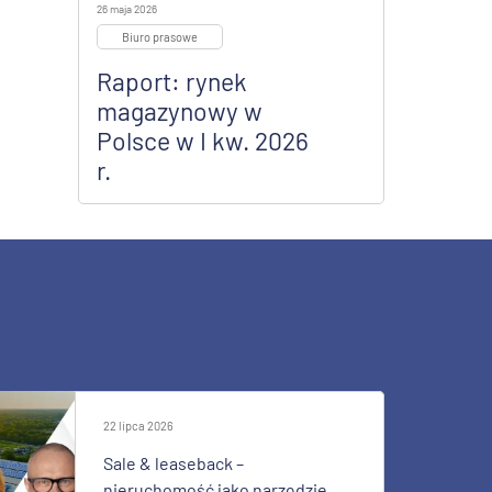
26 maja 2026
Biuro prasowe
Raport: rynek
magazynowy w
Polsce w I kw. 2026
r.
22 lipca 2026
Sale & leaseback –
nieruchomość jako narzędzie