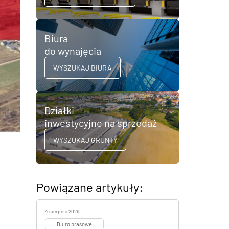
Biura
do wynajęcia
WYSZUKAJ BIURA
Działki
inwestycyjne na sprzedaż
WYSZUKAJ GRUNTY
Powiązane artykuły:
4 sierpnia 2026
Biuro prasowe