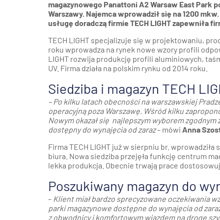
magazynowego Panattoni A2 Warsaw East Park poł
Warszawy. Najemca wprowadził się na 1200 mkw. 
usługę doradczą firmie TECH LIGHT zapewniła fir
TECH LIGHT specjalizuje się w projektowaniu, pro
roku wprowadza na rynek nowe wzory profili odp
LIGHT rozwija produkcję profili aluminiowych, ta
UV. Firma działa na polskim rynku od 2014 roku.
Siedziba i magazyn TECH LIGH
– Po kilku latach obecności na warszawskiej Prad
operacyjną poza Warszawę. Wśród kilku zapropono
Nowym okazał się najlepszym wyborem zgodnym z o
dostępny do wynajęcia od zaraz
– mówi
Anna Szost
Firma TECH LIGHT już w sierpniu br. wprowadziła s
biura. Nowa siedziba przejęła funkcję centrum ma
lekka produkcja. Obecnie trwają prace dostosowu
Poszukiwany magazyn do wyna
–
Klient miał bardzo sprecyzowane oczekiwania w
parki magazynowe dostępne do wynajęcia od zaraz, 
z obwodnicy i komfortowym wjazdem na drogę szyb