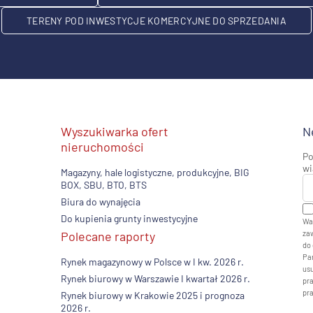
TERENY POD INWESTYCJE KOMERCYJNE DO SPRZEDANIA
Wyszukiwarka ofert
N
nieruchomości
Po
wi
Magazyny, hale logistyczne, produkcyjne, BIG
BOX, SBU, BTO, BTS
Biura do wynajęcia
Do kupienia grunty inwestycyjne
Wa
Polecane raporty
zaw
do 
Pan
Rynek magazynowy w Polsce w I kw. 2026 r.
usu
Rynek biurowy w Warszawie I kwartał 2026 r.
pr
pr
Rynek biurowy w Krakowie 2025 i prognoza
2026 r.