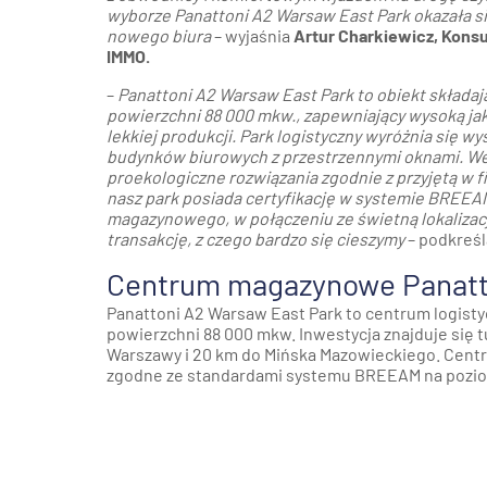
wyborze Panattoni A2 Warsaw East Park okazała s
nowego biura
– wyjaśnia
Artur Charkiewicz, Konsu
IMMO.
–
Panattoni A2 Warsaw East Park to obiekt składa
powierzchni 88 000 mkw., zapewniający wysoką ja
lekkiej produkcji. Park logistyczny wyróżnia się
budynków biurowych z przestrzennymi oknami. We
proekologiczne rozwiązania zgodnie z przyjętą w
nasz park posiada certyfikację w systemie BREEAM
magazynowego, w połączeniu ze świetną lokalizacją
transakcję, z czego bardzo się cieszymy
– podkreś
Centrum magazynowe Panatt
Panattoni A2 Warsaw East Park
to centrum logisty
powierzchni 88 000 mkw. Inwestycja znajduje się tu
Warszawy i 20 km do Mińska Mazowieckiego. Cen
zgodne ze standardami systemu BREEAM na poziom