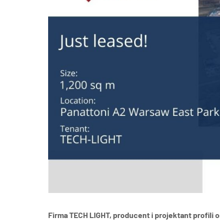
Poz
Poznaj nas –
doradcy ds.
Wroc
najmu i zakupu
magazynów, hal
logistycznych i
Kra
produkcyjnych
AXI IMMO
Gda
Szcz
Firma TECH LIGHT, producent i projektant profili