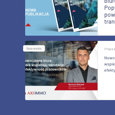
biur
Pop
pow
tran
Baza wiedzy
17 lipca
Nowoc
wspier
efekt