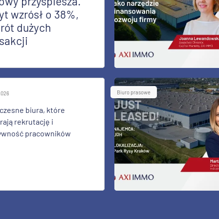
owy przyspiesza.
yt wzrósł o 38%,
rót dużych
sakcji
Biuro prasowe
 2026
zesne biura, które
ają rekrutację i
ywność pracowników