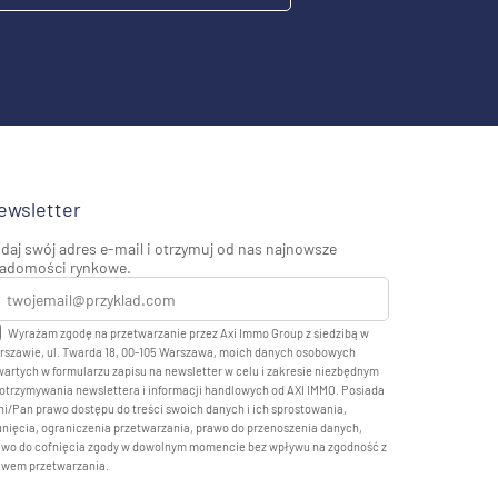
ewsletter
daj swój adres e-mail i otrzymuj od nas najnowsze
adomości rynkowe.
Wyrażam zgodę na przetwarzanie przez Axi Immo Group z siedzibą w
rszawie, ul. Twarda 18, 00-105 Warszawa, moich danych osobowych
artych w formularzu zapisu na newsletter w celu i zakresie niezbędnym
otrzymywania newslettera i informacji handlowych od AXI IMMO. Posiada
i/Pan prawo dostępu do treści swoich danych i ich sprostowania,
nięcia, ograniczenia przetwarzania, prawo do przenoszenia danych,
awo do cofnięcia zgody w dowolnym momencie bez wpływu na zgodność z
awem przetwarzania.