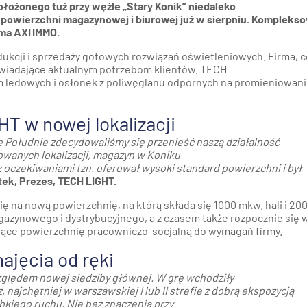
ożonego tuż przy węźle „Stary Konik” niedaleko
powierzchni magazynowej i biurowej już w sierpniu. Kompleks
ma AXI IMMO.
dukcji i sprzedaży gotowych rozwiązań oświetleniowych. Firma, c
owiadające aktualnym potrzebom klientów. TECH
śm ledowych i osłonek z poliwęglanu odpornych na promieniowan
T w nowej lokalizacji
ze Południe zdecydowaliśmy się przenieść naszą działalność
wanych lokalizacji, magazyn w Koniku
czekiwaniami tzn. oferował wysoki standard powierzchni i był
ek, Prezes, TECH LIGHT.
ię na nową powierzchnię, na którą składa się 1000 mkw. hali i 20
gazynowego i dystrybucyjnego, a z czasem także rozpocznie się w
jące powierzchnię pracowniczo-socjalną do wymagań firmy.
jęcia od ręki
zględem nowej siedziby głównej. W grę wchodziły
najchętniej w warszawskiej I lub II strefie z dobrą ekspozycją
kiego ruchu. Nie bez znaczenia przy