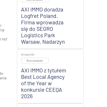
AXI IMMO doradza
Logfret Poland.
Firma wprowadza
o
się do SEGRO
nią
Logistics Park
 też
Warsaw, Nadarzyn
29 maja 2026
Biuro prasowe
AXI IMMO z tytułem
do
Best Local Agency
ania
of the Year w
konkursie CEEQA
2026