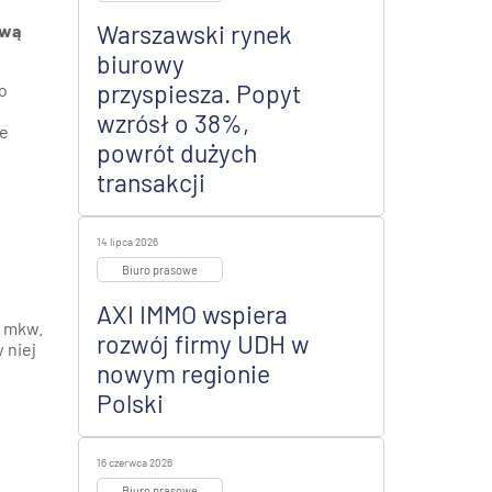
Warszawski rynek
ową
biurowy
przyspiesza. Popyt
o
wzrósł o 38%,
ie
powrót dużych
transakcji
14 lipca 2026
Biuro prasowe
AXI IMMO wspiera
0 mkw.
rozwój firmy UDH w
 niej
nowym regionie
Polski
16 czerwca 2026
Biuro prasowe