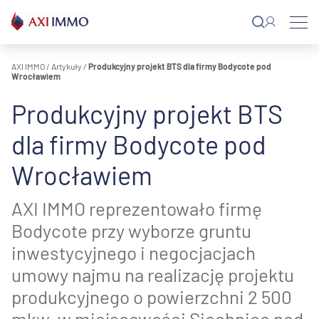
Przejdź
do
treści
AXI IMMO
/
Artykuły
/
Produkcyjny projekt BTS dla firmy Bodycote pod
Wrocławiem
Produkcyjny projekt BTS
dla firmy Bodycote pod
Wrocławiem
AXI IMMO reprezentowało firmę
Bodycote przy wyborze gruntu
inwestycyjnego i negocjacjach
umowy najmu na realizację projektu
produkcyjnego o powierzchni 2 500
mkw. w miejscowości Siechnice pod