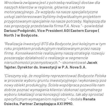
Wrocławia związana jest z potrzebą realizacji dostaw dla
naszych klientów w regionie, głównie z sektora
motoryzacyjnego. Ze względu na nasze specjalistyczne
usługi zainteresowani byliśmy indywidualnym projektem
przygotowanym specjalnie na nasze potrzeby. Najlepszą dla
nas propozycję przedstawiła firma P.A. Nova.”
– powiedział
Dariusz Podgórski, Vice President AGI Eastern Europe (
North ) w Bodycote.
“Realizacja inwestycji BTS dla Bodycote jest kolejnym w tym
roku projektem produkcyjnym realizowanym przez naszą
firmę. Konsekwentnie realizujemy naszą strategię rozwoju
poszarzając działalność o realizacje w segmencie
nieruchomości przemysłowych.”
– skomentował
Jacek
Tajster, Dyrektor ds. Inwestycji w P.A. Nova S.A.
“Cieszymy się, że mogliśmy reprezentować Bodycote Polska
w procesie wyboru gruntu inwestycyjnego i wykonawcy pod
nowy obiekt produkcyjny. Ścisła współpraca pozwoliła nam
dobrze poznać wymagania klienta i dokonać optymalnego
wyboru lokalizacji oraz koncepcji obiektu, tak aby sprostać
specyficznym wymaganiom najemcy.”
– dodała
Renata
Osiecka, Partner Zarządzająca AXI IMMO.