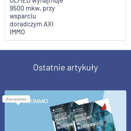
OLMED wynajmuje
9500 mkw. przy
wsparciu
doradczym AXI
IMMO
Ostatnie artykuły
Biuro prasowe