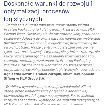
Doskonałe warunki do rozwoju i
optymalizacji procesów
logistycznych
– Podpisanie długoterminowej umowy najmu z firmą
Preston Packaging to kolejny ważny krok w rozwoju MLP
Poznań West. Cieszymy się, że tak renomowany producent
opakowań dołączył do grona naszych najemców, wybierając
nowoczesną powierzchnię magazynową dostosowaną do
swoich potrzeb. Nasze centrum logistyczne oferuje nie
tylko świetną lokalizację i wysokiej klasy infrastrukturę, ale
także rozwiązania zgodne z zasadami zrównoważonego
rozwoju. Jesteśmy przekonani, że Preston Packaging
znajdzie tutaj doskonałe warunki do dalszego rozwoju i
optymalizacji swoich procesów logistycznych
–
powiedziała
Agnieszka Góźdź, Członek Zarządu, Chief Development
Officer w MLP Group S.A.
–
W obliczu dynamicznego rozwoju działalności, Klient
stanął przed koniecznością pozyskania dodatkowej
powierzchni produkcyjno-magazynowej. Po rozważeniu
różnych scenariuszy, wybór padł na centrum dystrybucyjne
MLP Poznań West zlokalizowane w bezpośrednim