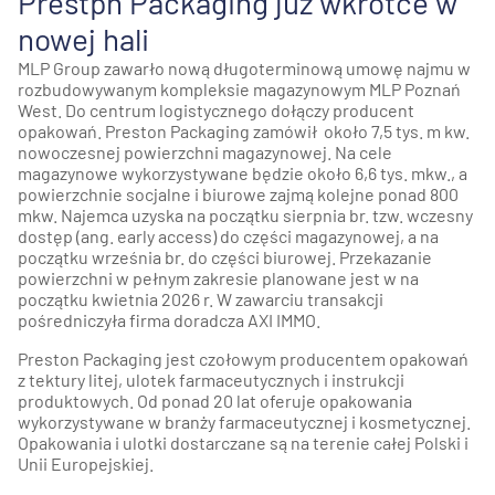
Prestpn Packaging już wkrótce w
nowej hali
MLP Group zawarło nową długoterminową umowę najmu w
rozbudowywanym kompleksie magazynowym MLP Poznań
West. Do centrum logistycznego dołączy producent
opakowań. Preston Packaging zamówił około 7,5 tys. m kw.
nowoczesnej powierzchni magazynowej. Na cele
magazynowe wykorzystywane będzie około 6,6 tys. mkw., a
powierzchnie socjalne i biurowe zajmą kolejne ponad 800
mkw. Najemca uzyska na początku sierpnia br. tzw. wczesny
dostęp (ang. early access) do części magazynowej, a na
początku września br. do części biurowej. Przekazanie
powierzchni w pełnym zakresie planowane jest w na
początku kwietnia 2026 r. W zawarciu transakcji
pośredniczyła firma doradcza AXI IMMO.
Preston Packaging jest czołowym producentem opakowań
z tektury litej, ulotek farmaceutycznych i instrukcji
produktowych. Od ponad 20 lat oferuje opakowania
wykorzystywane w branży farmaceutycznej i kosmetycznej.
Opakowania i ulotki dostarczane są na terenie całej Polski i
Unii Europejskiej.