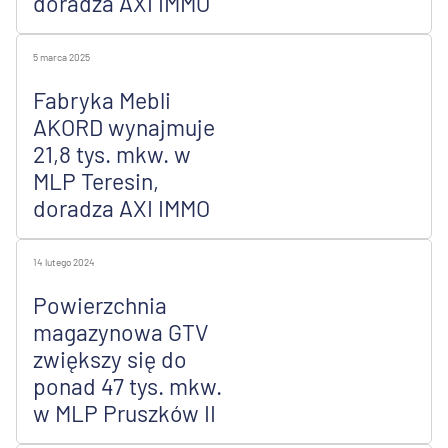
doradza AXI IMMO
5 marca 2025
Fabryka Mebli
AKORD wynajmuje
21,8 tys. mkw. w
MLP Teresin,
doradza AXI IMMO
14 lutego 2024
Powierzchnia
magazynowa GTV
zwiększy się do
ponad 47 tys. mkw.
w MLP Pruszków II