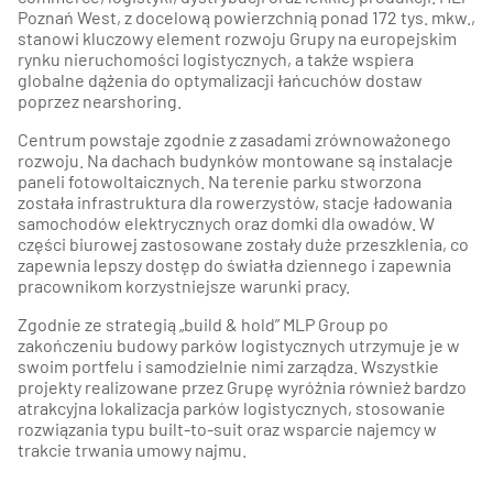
Poznań West, z docelową powierzchnią ponad 172 tys. mkw.,
stanowi kluczowy element rozwoju Grupy na europejskim
rynku nieruchomości logistycznych, a także wspiera
globalne dążenia do optymalizacji łańcuchów dostaw
poprzez nearshoring.
Centrum powstaje zgodnie z zasadami zrównoważonego
rozwoju. Na dachach budynków montowane są instalacje
paneli fotowoltaicznych. Na terenie parku stworzona
została infrastruktura dla rowerzystów, stacje ładowania
samochodów elektrycznych oraz domki dla owadów. W
części biurowej zastosowane zostały duże przeszklenia, co
zapewnia lepszy dostęp do światła dziennego i zapewnia
pracownikom korzystniejsze warunki pracy.
Zgodnie ze strategią „build & hold” MLP Group po
zakończeniu budowy parków logistycznych utrzymuje je w
swoim portfelu i samodzielnie nimi zarządza. Wszystkie
projekty realizowane przez Grupę wyróżnia również bardzo
atrakcyjna lokalizacja parków logistycznych, stosowanie
rozwiązania typu built-to-suit oraz wsparcie najemcy w
trakcie trwania umowy najmu.