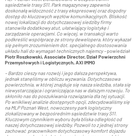
sąsiedztwie trasy S11. Park magazynowy zapewnia
doskonałą widoczność z trasy ekspresowej oraz dogodny
dostęp do kluczowych węzłów komunikacyjnych. Bliskość
nowej lokalizacji do dotychczasowej siedziby firmy
stanowiła dodatkowy atut, ułatwiający logistykę i
zarządzanie operacjami. Co więcej, w transakcji warto
podkreślić współpracę ze strony dewelopera, który wykazał
się pełnym zrozumieniem dot. specjalnego dostosowania
układu hali do wymagań technicznych najemcy –
powiedział
Piotr Roszkowski, Associate Director, Dział Powierzchni
Przemysłowych i Logistycznych, AXI IMMO
– Bardzo cieszy nas rozwój i jego dalsza perspektywa,
jednak stanęliśmy w obliczu wyzwania. Dotychczasowa
powierzchnia, w której znajduje się nasza siedziba, stała się
niewystarczająca i ograniczająca nas w dalszym rozwoju. To
skłoniło nas do poszukiwania rozwiązania dla tej sytuacji.
Po wnikliwej analizie dostępnych opcji, zdecydowaliśmy się
na MLP Poznań West, nowoczesny park logistyczny
zlokalizowany w bezpośrednim sąsiedztwie trasy S11.
Kluczowym czynnikiem wyboru była bliska odległość od
naszej dotychczasowej siedziby. Pozwoli to z jednej strony
zachować pracownikom dotychczasowy komfort dojazdu