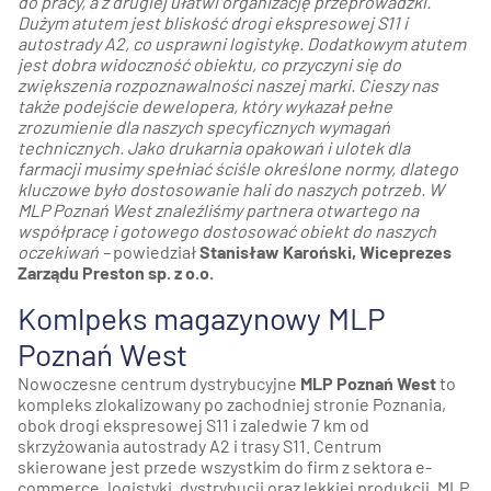
do pracy, a z drugiej ułatwi organizację przeprowadzki.
Dużym atutem jest bliskość drogi ekspresowej S11 i
autostrady A2, co usprawni logistykę. Dodatkowym atutem
jest dobra widoczność obiektu, co przyczyni się do
zwiększenia rozpoznawalności naszej marki. Cieszy nas
także podejście dewelopera, który wykazał pełne
zrozumienie dla naszych specyficznych wymagań
technicznych. Jako drukarnia opakowań i ulotek dla
farmacji musimy spełniać ściśle określone normy, dlatego
kluczowe było dostosowanie hali do naszych potrzeb. W
MLP Poznań West znaleźliśmy partnera otwartego na
współpracę i gotowego dostosować obiekt do naszych
oczekiwań –
powiedział
Stanisław Karoński, Wiceprezes
Zarządu Preston sp. z o.o.
Komlpeks magazynowy MLP
Poznań West
Nowoczesne centrum dystrybucyjne
MLP Poznań West
to
kompleks zlokalizowany po zachodniej stronie Poznania,
obok drogi ekspresowej S11 i zaledwie 7 km od
skrzyżowania autostrady A2 i trasy S11. Centrum
skierowane jest przede wszystkim do firm z sektora e-
commerce, logistyki, dystrybucji oraz lekkiej produkcji. MLP