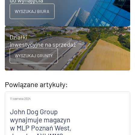
do wynajęcia
WYSZUKAJ BIURA
Działki
inwestycyjne na sprzedaż
WYSZUKAJ GRUNTY
Powiązane artykuły:
11 czerwca 2024
John Dog Group
wynajmuje magazyn
w MLP Poznań West,