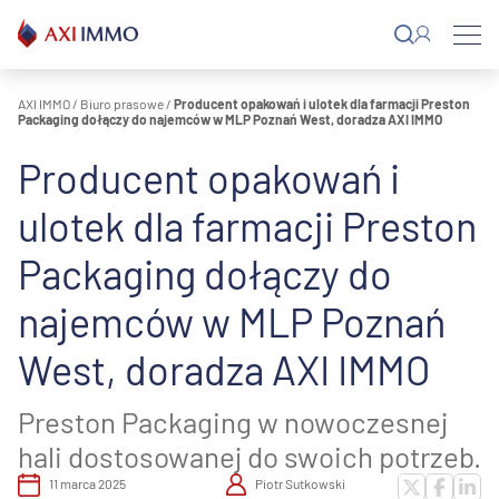
Przejdź
do
treści
AXI IMMO
/
Biuro prasowe
/
Producent opakowań i ulotek dla farmacji Preston
Packaging dołączy do najemców w MLP Poznań West, doradza AXI IMMO
Producent opakowań i
ulotek dla farmacji Preston
Packaging dołączy do
najemców w MLP Poznań
West, doradza AXI IMMO
Preston Packaging w nowoczesnej
hali dostosowanej do swoich potrzeb.
11 marca 2025
Piotr Sutkowski