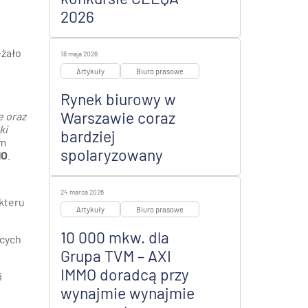
2026
żało
18 maja 2026
Artykuły
Biuro prasowe
Rynek biurowy w
Warszawie coraz
e oraz
ki
bardziej
ym
spolaryzowany
MO
.
24 marca 2026
akteru
Artykuły
Biuro prasowe
10 000 mkw. dla
ących
Grupa TVM – AXI
IMMO doradcą przy
i
wynajmie wynajmie