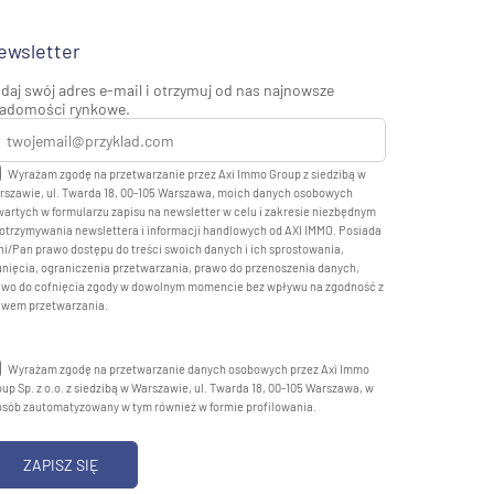
ewsletter
daj swój adres e-mail i otrzymuj od nas najnowsze
adomości rynkowe.
Wyrażam zgodę na przetwarzanie przez Axi Immo Group z siedzibą w
rszawie, ul. Twarda 18, 00-105 Warszawa, moich danych osobowych
artych w formularzu zapisu na newsletter w celu i zakresie niezbędnym
otrzymywania newslettera i informacji handlowych od AXI IMMO. Posiada
i/Pan prawo dostępu do treści swoich danych i ich sprostowania,
nięcia, ograniczenia przetwarzania, prawo do przenoszenia danych,
awo do cofnięcia zgody w dowolnym momencie bez wpływu na zgodność z
awem przetwarzania.
Wyrażam zgodę na przetwarzanie danych osobowych przez Axi Immo
up Sp. z o.o. z siedzibą w Warszawie, ul. Twarda 18, 00-105 Warszawa, w
osób zautomatyzowany w tym również w formie profilowania.