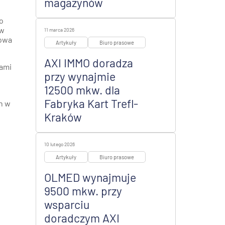
magazynów
o
ów
11 marca 2026
bowa
Artykuły
Biuro prasowe
AXI IMMO doradza
kami
przy wynajmie
12500 mkw. dla
Fabryka Kart Trefl-
h w
Kraków
10 lutego 2026
Artykuły
Biuro prasowe
OLMED wynajmuje
9500 mkw. przy
wsparciu
doradczym AXI