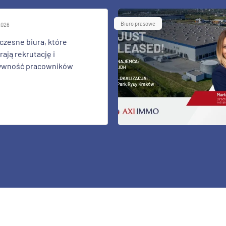
Biuro prasowe
 2026
zesne biura, które
ają rekrutację i
ywność pracowników