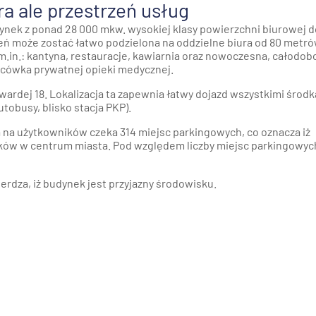
ra ale przestrzeń usług
ek z ponad 28 000 mkw. wysokiej klasy powierzchni biurowej d
zeń może zostać łatwo podzielona na oddzielne biura od 80 metr
 m.in.: kantyna, restauracje, kawiarnia oraz nowoczesna, całodo
lacówka prywatnej opieki medycznej.
 Twardej 18. Lokalizacja ta zapewnia łatwy dojazd wszystkimi środ
utobusy, blisko stacja PKP).
na użytkowników czeka 314 miejsc parkingowych, co oznacza iż
ków w centrum miasta. Pod względem liczby miejsc parkingowyc
rdza, iż budynek jest przyjazny środowisku.