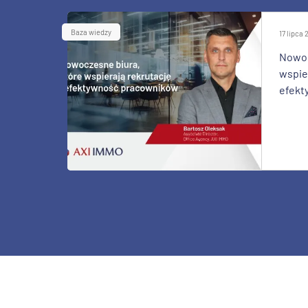
Baza wiedzy
17 lipca
Nowoc
wspier
efekt