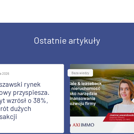
Ostatnie artykuły
Baza wiedzy
ia 2026
szawski rynek
owy przyspiesza.
yt wzrósł o 38%,
rót dużych
sakcji