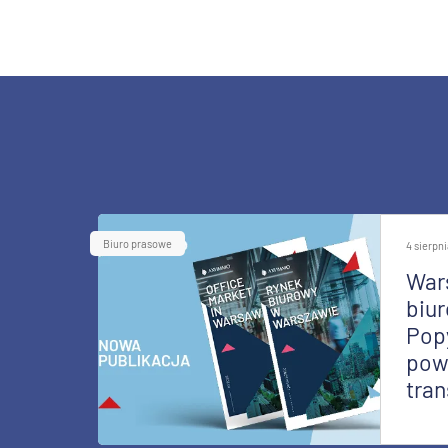
Biuro prasowe
4 sierpn
War
biur
Pop
pow
tran