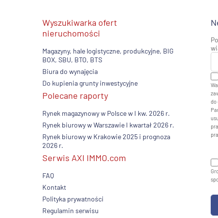
Wyszukiwarka ofert
N
nieruchomości
Po
wi
Magazyny, hale logistyczne, produkcyjne, BIG
BOX, SBU, BTO, BTS
Biura do wynajęcia
Do kupienia grunty inwestycyjne
Wa
Polecane raporty
zaw
do 
Pan
Rynek magazynowy w Polsce w I kw. 2026 r.
usu
Rynek biurowy w Warszawie I kwartał 2026 r.
pr
pr
Rynek biurowy w Krakowie 2025 i prognoza
2026 r.
Serwis AXI IMMO.com
Gro
FAQ
sp
Kontakt
Polityka prywatności
Regulamin serwisu