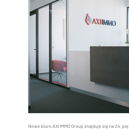
Poz
Poznaj nas –
doradcy ds.
Wroc
najmu i zakupu
magazynów, hal
logistycznych i
Kra
produkcyjnych
AXI IMMO
Gda
Szcz
Nowe biuro AXI IMMO Group znajduje się na 24. p