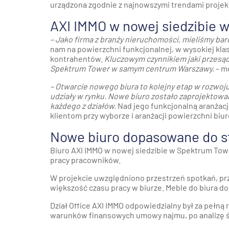
urządzona zgodnie z najnowszymi trendami projek
AXI IMMO w nowej siedzibie 
– Jako firma z branży nieruchomości, mieliśmy ba
nam na powierzchni funkcjonalnej, w wysokiej kl
kontrahentów.
Kluczowym czynnikiem jaki przesąd
Spektrum Tower w samym centrum Warszawy.
– m
– Otwarcie nowego biura to kolejny etap w rozwoju
udziały w rynku.
Nowe biuro zostało zaprojektowa
każdego z działów.
Nad jego funkcjonalną aranżacj
klientom przy wyborze i aranżacji powierzchni biu
Nowe biuro dopasowane do s
Biuro AXI IMMO w nowej siedzibie w Spektrum Towe
pracy pracowników.
W projekcie uwzględniono przestrzeń spotkań, prz
większość czasu pracy w biurze. Meble do biura do
Dział Office AXI IMMO odpowiedzialny był za pełną r
warunków finansowych umowy najmu, po analizę śr