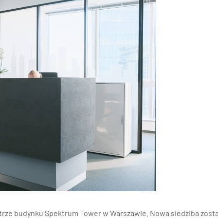
nań i okolice
ław i okolice
ków i okolice
ńsk i okolice
ecin i okolice
iętrze budynku Spektrum Tower w Warszawie. Nowa siedziba zost