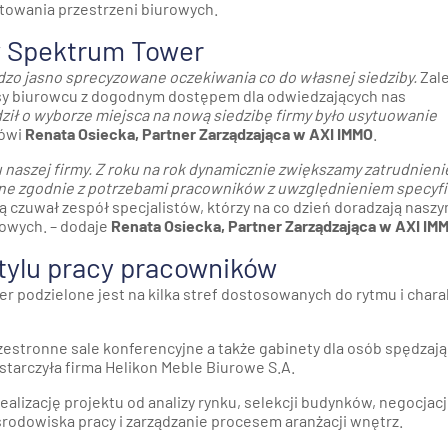
towania przestrzeni biurowych.
w Spektrum Tower
rdzo jasno sprecyzowane oczekiwania co do własnej siedziby.
Zale
asy biurowcu z dogodnym dostępem dla odwiedzających nas
ził o wyborze miejsca na nową siedzibę firmy było usytuowanie
ówi
Renata Osiecka, Partner Zarządzająca w AXI IMMO
.
 naszej firmy. Z roku na rok dynamicznie zwiększamy zatrudnieni
ne zgodnie z potrzebami pracowników z uwzględnieniem specyfi
ą czuwał zespół specjalistów, którzy na co dzień doradzają nasz
rowych. – dodaje
Renata Osiecka, Partner Zarządzająca w AXI IM
tylu pracy pracowników
r podzielone jest na kilka stref dostosowanych do rytmu i char
estronne sale konferencyjne a także gabinety dla osób spędzaj
starczyła firma Helikon Meble Biurowe S.A.
ealizację projektu od analizy rynku, selekcji budynków, negocjacj
odowiska pracy i zarządzanie procesem aranżacji wnętrz.