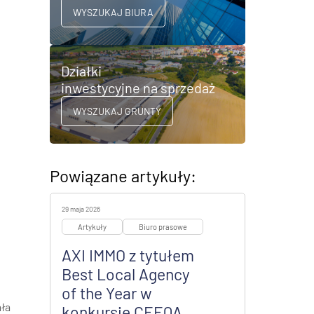
WYSZUKAJ BIURA
Działki
inwestycyjne na sprzedaż
WYSZUKAJ GRUNTY
Powiązane artykuły:
29 maja 2026
Artykuły
Biuro prasowe
AXI IMMO z tytułem
Best Local Agency
of the Year w
ała
konkursie CEEQA