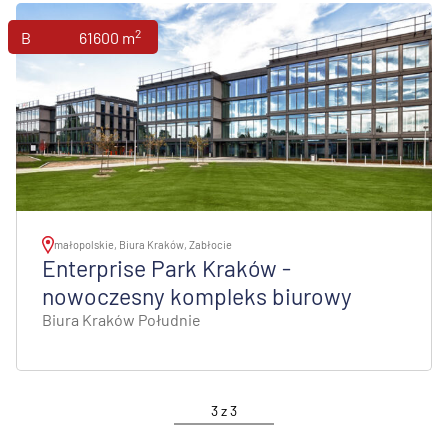
2
Biura
61600 m
małopolskie, Biura Kraków, Zabłocie
Enterprise Park Kraków -
nowoczesny kompleks biurowy
Biura Kraków Południe
3
z
3