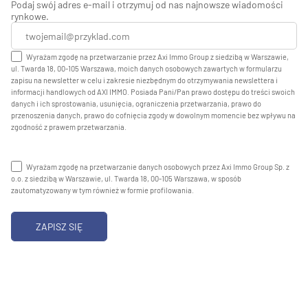
Podaj swój adres e-mail i otrzymuj od nas najnowsze wiadomości
rynkowe.
Wyrażam zgodę na przetwarzanie przez Axi Immo Group z siedzibą w Warszawie,
ul. Twarda 18, 00-105 Warszawa, moich danych osobowych zawartych w formularzu
zapisu na newsletter w celu i zakresie niezbędnym do otrzymywania newslettera i
informacji handlowych od AXI IMMO. Posiada Pani/Pan prawo dostępu do treści swoich
danych i ich sprostowania, usunięcia, ograniczenia przetwarzania, prawo do
przenoszenia danych, prawo do cofnięcia zgody w dowolnym momencie bez wpływu na
zgodność z prawem przetwarzania.
Wyrażam zgodę na przetwarzanie danych osobowych przez Axi Immo Group Sp. z
o.o. z siedzibą w Warszawie, ul. Twarda 18, 00-105 Warszawa, w sposób
zautomatyzowany w tym również w formie profilowania.