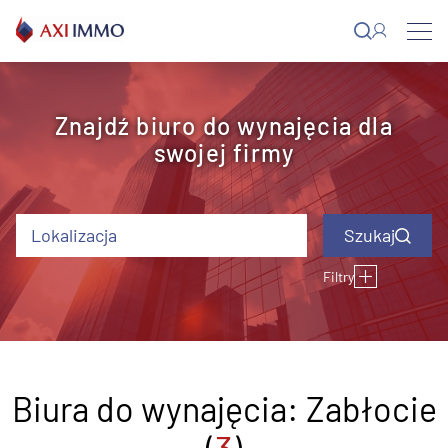
Przejdź
do
treści
Znajdź biuro do wynajęcia dla
swojej firmy
Lokalizacja
Filtry
Typ budynku
Status budynku
Klimatyzacja
Otwierane okna
Podnoszona
podłoga
Blisko metra
ID oferty
Czynsz (EUR)
Rok oddania do
użytkowania
Biura do wynajęcia: Zabłocie