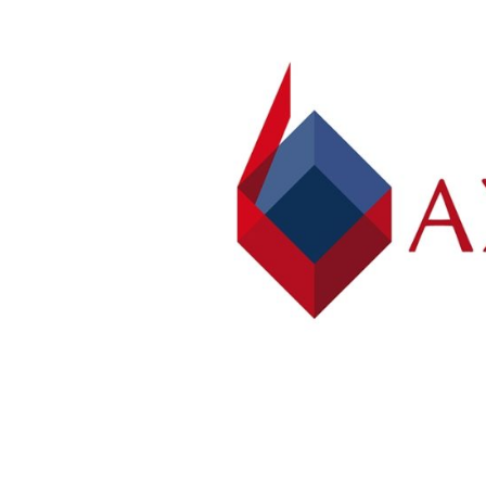
Poz
Poznaj nas –
doradcy ds.
Wroc
najmu i zakupu
magazynów, hal
logistycznych i
Kra
produkcyjnych
AXI IMMO
Gda
Szcz