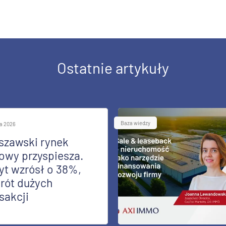
Ostatnie artykuły
Baza wiedzy
ia 2026
szawski rynek
owy przyspiesza.
yt wzrósł o 38%,
rót dużych
sakcji