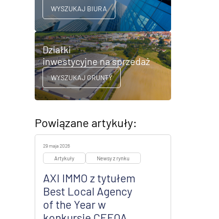
WYSZUKAJ BIURA
Działki
inwestycyjne na sprzedaż
WYSZUKAJ GRUNTY
Powiązane artykuły:
29 maja 2026
Artykuły
Newsy z rynku
AXI IMMO z tytułem
Best Local Agency
of the Year w
konkursie CEEQA