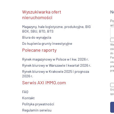
Wyszukiwarka ofert
N
nieruchomości
Po
wi
Magazyny, hale logistyczne, produkcyjne, BIG
BOX, SBU, BTO, BTS
Biura do wynajęcia
Do kupienia grunty inwestycyjne
Wa
Polecane raporty
zaw
do 
Pan
Rynek magazynowy w Polsce w I kw. 2026 r.
usu
Rynek biurowy w Warszawie I kwartał 2026 r.
pr
pr
Rynek biurowy w Krakowie 2025 i prognoza
2026 r.
Serwis AXI IMMO.com
Gro
FAQ
sp
Kontakt
Polityka prywatności
Regulamin serwisu