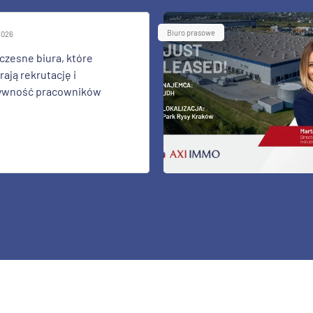
Biuro prasowe
 2026
zesne biura, które
ają rekrutację i
ywność pracowników