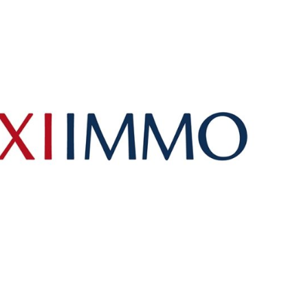
nań i okolice
ław i okolice
ków i okolice
ńsk i okolice
ecin i okolice