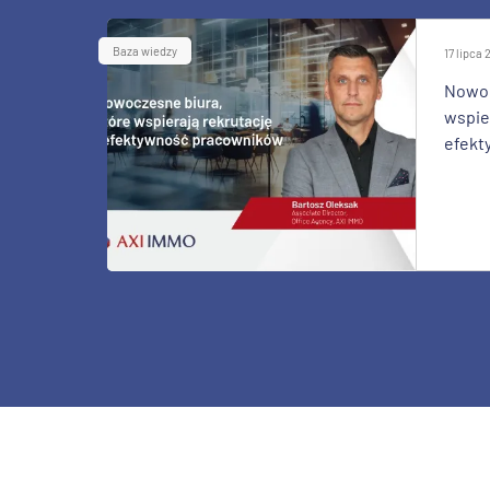
Baza wiedzy
17 lipca
Nowoc
wspier
efekt