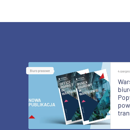
Biuro prasowe
4 sierpn
War
biur
Pop
pow
tran