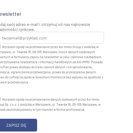
ewsletter
daj swój adres e-mail i otrzymuj od nas najnowsze
adomości rynkowe.
Wyrażam zgodę na przetwarzanie przez Axi Immo Group z siedzibą w
rszawie, ul. Twarda 18, 00-105 Warszawa, moich danych osobowych
artych w formularzu zapisu na newsletter w celu i zakresie niezbędnym
otrzymywania newslettera i informacji handlowych od AXI IMMO. Posiada
i/Pan prawo dostępu do treści swoich danych i ich sprostowania,
nięcia, ograniczenia przetwarzania, prawo do przenoszenia danych,
awo do cofnięcia zgody w dowolnym momencie bez wpływu na zgodność z
awem przetwarzania.
Wyrażam zgodę na przetwarzanie danych osobowych przez Axi Immo
up Sp. z o.o. z siedzibą w Warszawie, ul. Twarda 18, 00-105 Warszawa, w
osób zautomatyzowany w tym również w formie profilowania.