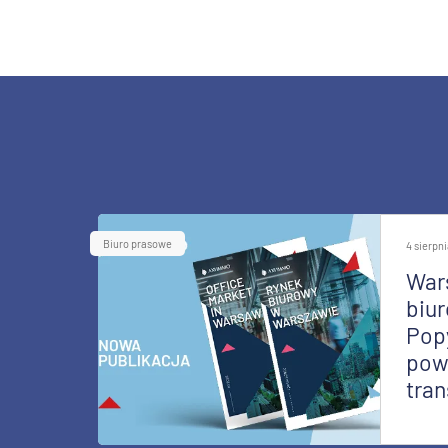
Biuro prasowe
4 sierpn
War
biur
Pop
pow
tran