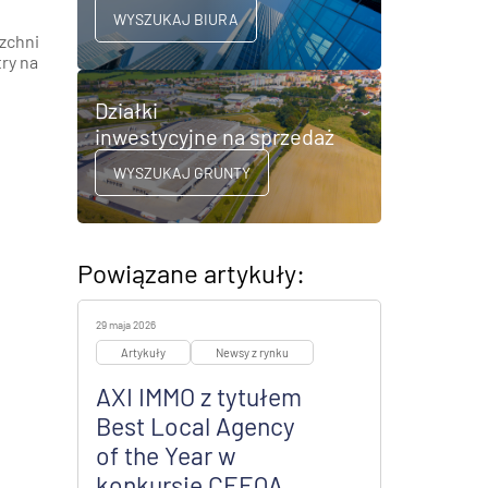
WYSZUKAJ BIURA
zchni
ry na
Działki
inwestycyjne na sprzedaż
WYSZUKAJ GRUNTY
Powiązane artykuły:
29 maja 2026
Artykuły
Newsy z rynku
AXI IMMO z tytułem
Best Local Agency
of the Year w
konkursie CEEQA