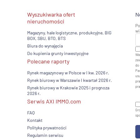
Wyszukiwarka ofert
N
nieruchomości
Po
wi
Magazyny, hale logistyczne, produkcyjne, BIG
BOX, SBU, BTO, BTS
Biura do wynajęcia
Do kupienia grunty inwestycyjne
Wa
Polecane raporty
zaw
do 
Pan
Rynek magazynowy w Polsce w I kw. 2026 r.
usu
Rynek biurowy w Warszawie I kwartał 2026 r.
pr
pr
Rynek biurowy w Krakowie 2025 i prognoza
2026 r.
Serwis AXI IMMO.com
Gro
FAQ
sp
Kontakt
Polityka prywatności
Regulamin serwisu