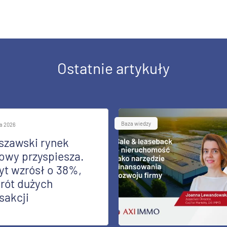
Ostatnie artykuły
Baza wiedzy
ia 2026
szawski rynek
owy przyspiesza.
yt wzrósł o 38%,
rót dużych
sakcji