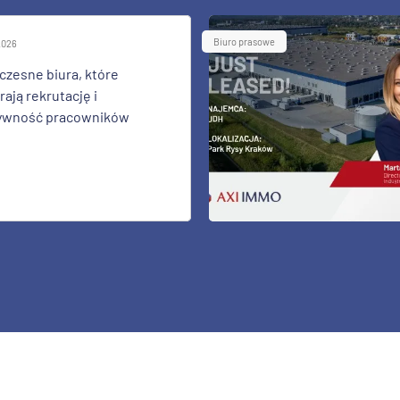
Biuro prasowe
 2026
zesne biura, które
ają rekrutację i
ywność pracowników