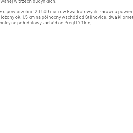
wanej w trzech budynkach.
nań i okolice
tów o powierzchni 120.500 metrów kwadratowych, zarówno powier
ołożony ok. 1,5 km na północny wschód od Štěnovice, dwa kilomet
ław i okolice
anicy na południowy zachód od Pragi i 70 km.
ków i okolice
ńsk i okolice
ecin i okolice