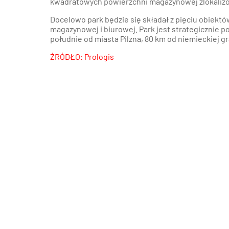
kwadratowych powierzchni magazynowej zlokalizo
Poz
Poznaj nas –
Docelowo park będzie się składał z pięciu obiek
doradcy ds.
magazynowej i biurowej. Park jest strategicznie p
Wroc
najmu i zakupu
południe od miasta Pilzna, 80 km od niemieckiej gr
magazynów, hal
ŹRÓDŁO: Prologis
logistycznych i
Kra
produkcyjnych
AXI IMMO
Gda
Szcz