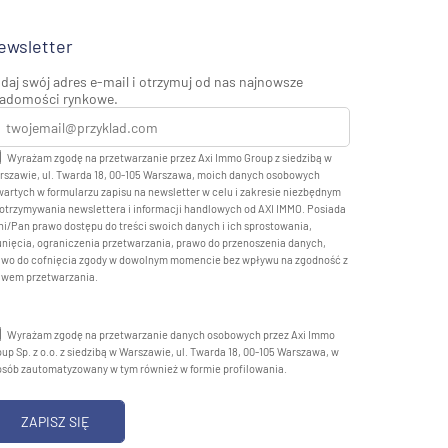
ewsletter
daj swój adres e-mail i otrzymuj od nas najnowsze
adomości rynkowe.
Wyrażam zgodę na przetwarzanie przez Axi Immo Group z siedzibą w
rszawie, ul. Twarda 18, 00-105 Warszawa, moich danych osobowych
artych w formularzu zapisu na newsletter w celu i zakresie niezbędnym
otrzymywania newslettera i informacji handlowych od AXI IMMO. Posiada
i/Pan prawo dostępu do treści swoich danych i ich sprostowania,
nięcia, ograniczenia przetwarzania, prawo do przenoszenia danych,
awo do cofnięcia zgody w dowolnym momencie bez wpływu na zgodność z
awem przetwarzania.
Wyrażam zgodę na przetwarzanie danych osobowych przez Axi Immo
up Sp. z o.o. z siedzibą w Warszawie, ul. Twarda 18, 00-105 Warszawa, w
osób zautomatyzowany w tym również w formie profilowania.