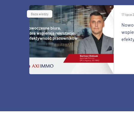
Baza wiedzy
17 lipca
Nowoc
wspier
efekt