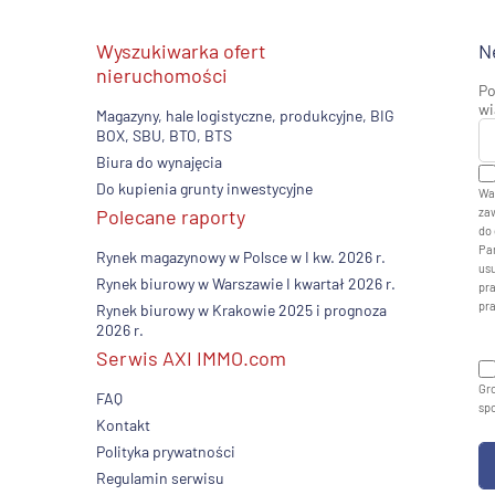
Wyszukiwarka ofert
N
nieruchomości
Po
wi
Magazyny, hale logistyczne, produkcyjne, BIG
BOX, SBU, BTO, BTS
Biura do wynajęcia
Do kupienia grunty inwestycyjne
Wa
Polecane raporty
zaw
do 
Pan
Rynek magazynowy w Polsce w I kw. 2026 r.
usu
Rynek biurowy w Warszawie I kwartał 2026 r.
pr
pr
Rynek biurowy w Krakowie 2025 i prognoza
2026 r.
Serwis AXI IMMO.com
Gro
FAQ
sp
Kontakt
Polityka prywatności
Regulamin serwisu