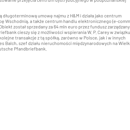
ną długoterminową umowę najmu z H&M i działa jako centrum
opę Wschodnią, a także centrum handlu elektronicznego (e-com
. Obiekt został sprzedany za 64 mln euro przez fundusz zarządzany
iefbank cieszy się z możliwości wspierania W. P. Carey w związku
lejne transakcje z tą spółką, zarówno w Polsce, jak i w innych
es Balch, szef działu nieruchomości międzynarodowych na Wielk
utsche Pfandbriefbank.