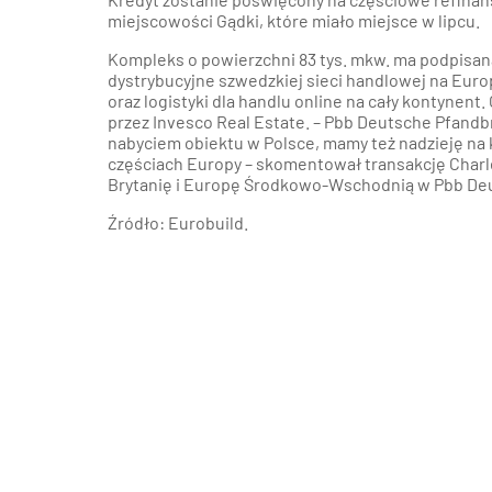
miejscowości Gądki, które miało miejsce w lipcu.
Kompleks o powierzchni 83 tys. mkw. ma podpisa
dystrybucyjne szwedzkiej sieci handlowej na Eur
oraz logistyki dla handlu online na cały kontynent
przez Invesco Real Estate. – Pbb Deutsche Pfandbr
nabyciem obiektu w Polsce, mamy też nadzieję na ko
częściach Europy – skomentował transakcję Charl
Brytanię i Europę Środkowo-Wschodnią w Pbb De
Źródło: Eurobuild.