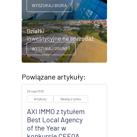
WYSZUKAJ BIURA
Działki
inwestycyjne na sprzedaż
WYSZUKAJ GRUNTY
Powiązane artykuły:
29 maja 2026
Artykuły
Newsy z rynku
AXI IMMO z tytułem
Best Local Agency
of the Year w
konkursie CEEQA