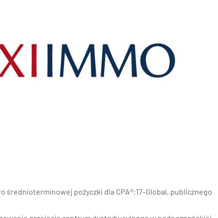
nań i okolice
ław i okolice
ków i okolice
ńsk i okolice
ecin i okolice
ro średnioterminowej pożyczki dla CPA®:17-Global, publicznego
nsowanie przejęcia centrum dystrybucyjnego w podpoznańskiej