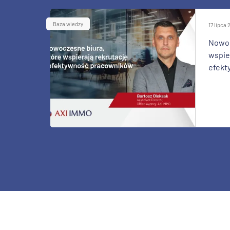
Baza wiedzy
17 lipca
Nowoc
wspier
efekt