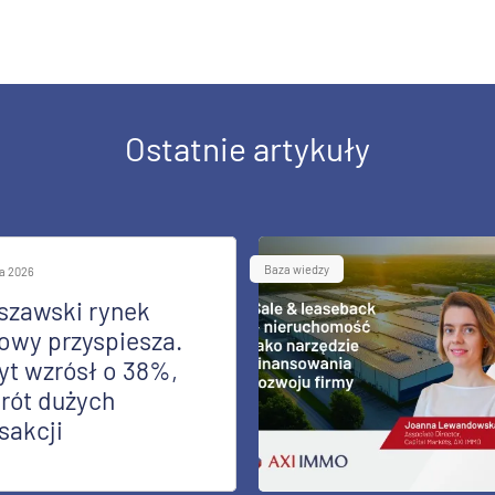
Ostatnie artykuły
Baza wiedzy
ia 2026
szawski rynek
owy przyspiesza.
yt wzrósł o 38%,
rót dużych
sakcji