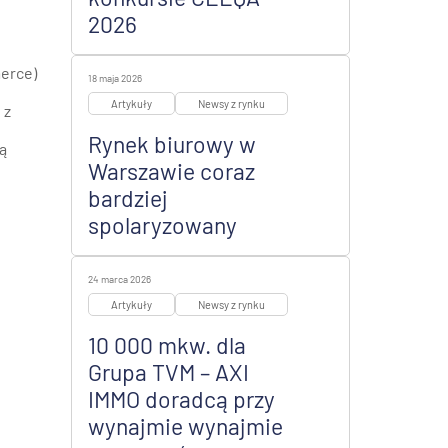
2026
merce)
18 maja 2026
Artykuły
Newsy z rynku
 z
Rynek biurowy w
ą
Warszawie coraz
bardziej
spolaryzowany
24 marca 2026
Artykuły
Newsy z rynku
10 000 mkw. dla
Grupa TVM – AXI
IMMO doradcą przy
wynajmie wynajmie