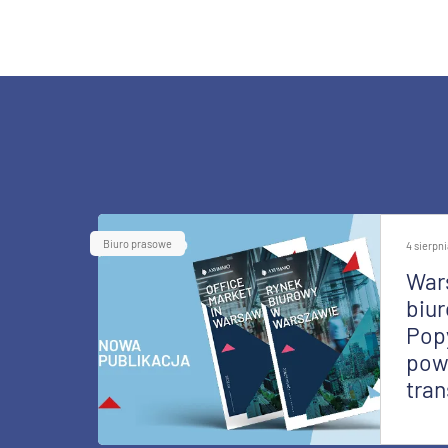
Biuro prasowe
4 sierpn
War
biur
Pop
pow
tran