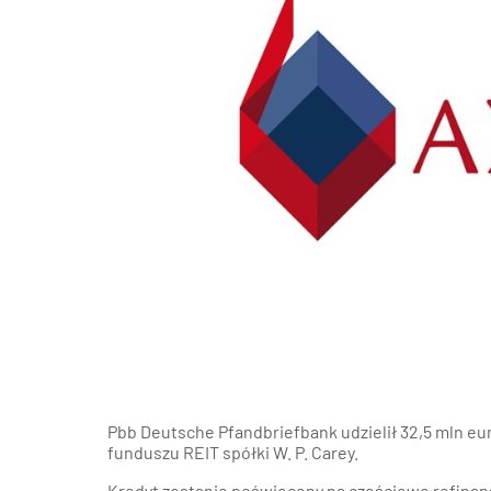
Poz
Poznaj nas –
doradcy ds.
Wroc
najmu i zakupu
magazynów, hal
logistycznych i
Kra
produkcyjnych
AXI IMMO
Gda
Szcz
Pbb Deutsche Pfandbriefbank udzielił 32,5 mln eu
funduszu REIT spółki W. P. Carey.
Kredyt zostanie poświęcony na częściowe refina