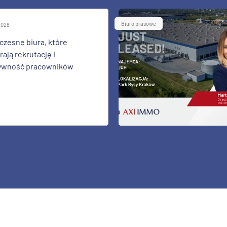
Biuro prasowe
 2026
zesne biura, które
ają rekrutację i
ywność pracowników