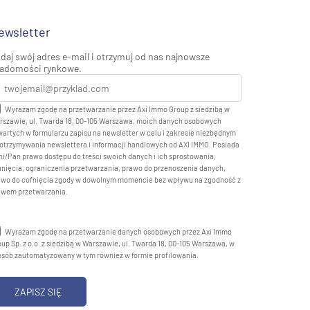
ewsletter
daj swój adres e-mail i otrzymuj od nas najnowsze
adomości rynkowe.
Wyrażam zgodę na przetwarzanie przez Axi Immo Group z siedzibą w
rszawie, ul. Twarda 18, 00-105 Warszawa, moich danych osobowych
artych w formularzu zapisu na newsletter w celu i zakresie niezbędnym
otrzymywania newslettera i informacji handlowych od AXI IMMO. Posiada
i/Pan prawo dostępu do treści swoich danych i ich sprostowania,
nięcia, ograniczenia przetwarzania, prawo do przenoszenia danych,
awo do cofnięcia zgody w dowolnym momencie bez wpływu na zgodność z
awem przetwarzania.
Wyrażam zgodę na przetwarzanie danych osobowych przez Axi Immo
up Sp. z o.o. z siedzibą w Warszawie, ul. Twarda 18, 00-105 Warszawa, w
osób zautomatyzowany w tym również w formie profilowania.