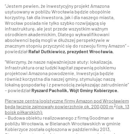
“Jestem pewien, że inwestycyjny projekt Amazona
usytuowany w pobliżu Wrocławia będzie obopólnie
korzystny, tak dla inwestora, jak i dla naszego miasta.
Wrocław posiada nie tylko szybko rozwijającą się
infrastrukturę, ale jest przede wszystkim ważnym
ośrodkiem akademickim. Dlatego wykwalifikowani
absolwenci będą mogli w dłuższej perspektywie w
znacznym stopniu przyczynić się do rozwoju firmy Amazon” –
powiedział
Rafał Dutkiewicz, prezydent Wrocławia.
“Wierzymy, że nasze najważniejsze atuty: lokalizacja,
infrastruktura oraz ludzki kapitał zapewnią polskiemu
projektowi Amazona powodzenie. Inwestycja będzie
również korzystna dla naszej gminy, stymulując naszą
lokalną gospodarkę i z pewnością zwiększając zatrudnienie”
– powiedział
Ryszard Pacholik, Wójt Gminy Kobierzyce.
Pierwsze centra logistyczne firmy Amazon pod Wrocławiem
2
będą łącznie zajmowały powierzchnię ok. 200,000 m
(ok. 13
boisk piłkarskich):
– Budowa obiektu realizowanego z firmą Goodman w
pobliżu Wrocławia, w Bielanach Wrocławskich w gminie
Kobierzyce została ogłoszona w październiku 2013.