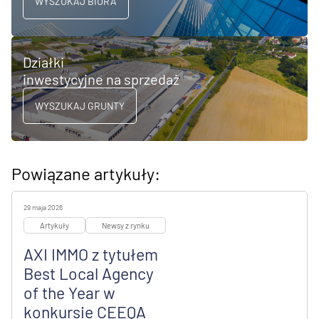
WYSZUKAJ BIURA
Działki
inwestycyjne na sprzedaż
WYSZUKAJ GRUNTY
Powiązane artykuły:
29 maja 2026
Artykuły
Newsy z rynku
AXI IMMO z tytułem
Best Local Agency
of the Year w
konkursie CEEQA