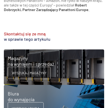
biznesowych Panattoni – Amazon, nie tylko w naszym kraju,
ale także w tej części Europy” – powiedział
Robert
Dobrzycki, Partner Zarządzający Panattoni Europe
.
Skontaktuj się ze mną
w sprawie tego artykułu
Magazyny
na wynajem i sprzedaż
WYSZUKAJ MAGAZYNY
Biura
do wynajęcia