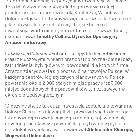
“Z ogromną radością rozpoczynamy inwestycje w Polsce.
Ten dzień wyznacza początek długotrwałych relacji
pomiędzy nami a społecznością Kobierzyc, Wrocławia i
Dolnego Śląska. Jesteśmy wdzięczni za wszelkie wsparcie,
jakie otrzymaliśmy z ich strony, dzięki któremu ta
inwestycja, warta miliony euro, stała się rzeczywistością” –
skomentował
Timothy Collins, Dyrektor Operacyjny
Amazon na Europę
.
Lokalizacja Polski w centrum Europy, bliskie połączenia
kraju z kluczowymi rynkami oraz dostęp do znakomitej bazy
zatrudnienia, były głównymi powodami, dla których firma
Amazon zdecydowała się postawić na rozwój w Polsce. W
każdym z centrów logistycznych planowanych w Polsce
powstanie około 2 000 stałych miejsc pracy oraz 3 000
miejsc dodatkowych dla pracowników tymczasowych w
okresie przedświątecznym.
“Cieszymy się, że tak duża inwestycja została ulokowana na
Dolnym Śląsku, co niewątpliwie przyczyni się do dalszego
intensywnego rozwoju naszego regionu. Pojawienie się
nowego pracodawcy z pewnością pozytywnie wpłynie na
nasz lokalny rynek pracy” – powiedział
Aleksander Skorupa,
Wojewoda Dolnośląski
.