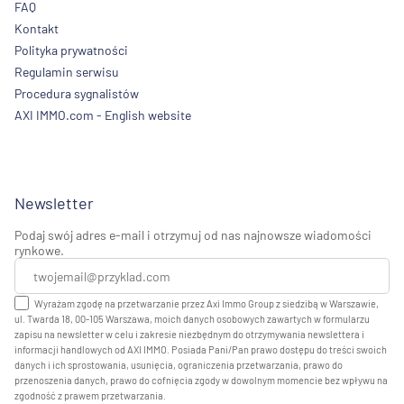
FAQ
Kontakt
Polityka prywatności
Regulamin serwisu
Procedura sygnalistów
AXI IMMO.com - English website
Newsletter
Podaj swój adres e-mail i otrzymuj od nas najnowsze wiadomości
rynkowe.
Wyrażam zgodę na przetwarzanie przez Axi Immo Group z siedzibą w Warszawie,
ul. Twarda 18, 00-105 Warszawa, moich danych osobowych zawartych w formularzu
zapisu na newsletter w celu i zakresie niezbędnym do otrzymywania newslettera i
informacji handlowych od AXI IMMO. Posiada Pani/Pan prawo dostępu do treści swoich
danych i ich sprostowania, usunięcia, ograniczenia przetwarzania, prawo do
przenoszenia danych, prawo do cofnięcia zgody w dowolnym momencie bez wpływu na
zgodność z prawem przetwarzania.