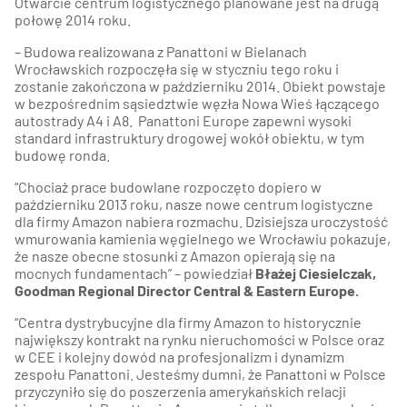
Otwarcie centrum logistycznego planowane jest na drugą
połowę 2014 roku.
– Budowa realizowana z Panattoni w Bielanach
Wrocławskich rozpoczęła się w styczniu tego roku i
zostanie zakończona w październiku 2014. Obiekt powstaje
w bezpośrednim sąsiedztwie węzła Nowa Wieś łączącego
autostrady A4 i A8.
Panattoni Europe zapewni wysoki
standard infrastruktury drogowej wokół obiektu, w tym
budowę ronda.
“Chociaż prace budowlane rozpoczęto dopiero w
październiku 2013 roku, nasze nowe centrum logistyczne
dla firmy Amazon nabiera rozmachu. Dzisiejsza uroczystość
wmurowania kamienia węgielnego we Wrocławiu pokazuje,
że nasze obecne stosunki z Amazon opierają się na
mocnych fundamentach” – powiedział
Błażej Ciesielczak,
Goodman Regional Director Central & Eastern Europe.
“Centra dystrybucyjne dla firmy Amazon to historycznie
największy kontrakt na rynku nieruchomości w Polsce oraz
w CEE i kolejny dowód na profesjonalizm i dynamizm
zespołu Panattoni. Jesteśmy dumni, że Panattoni w Polsce
przyczyniło się do poszerzenia amerykańskich relacji