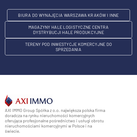
BIURA DO WYNAJĘCIA WARSZAWA KRAKÓW I INNE
MAGAZYNY HALE LOGISTYCZNE CENTRA
DYSTRYBUCJI HALE PRODUKCYJNE
TERENY POD INWESTYCJE KOMERCYJNE DO
SPRZEDANIA
AXI IMMO Group Spółka z o.o. największa polska firma
doradcza na rynku nieruchomości komercyjnych
oferująca profesjonalne pośrednictwo i usługi obrotu
nieruchomościami komercyjnymi w Polsce i na
świecie.