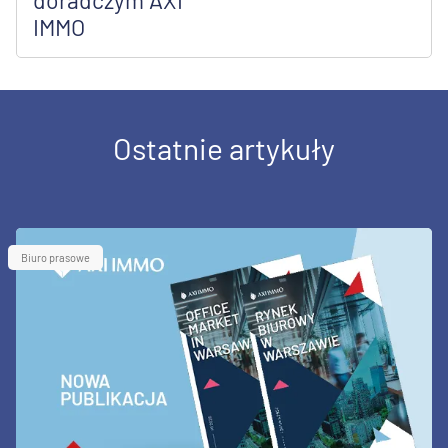
doradczym AXI
IMMO
Ostatnie artykuły
Biuro prasowe