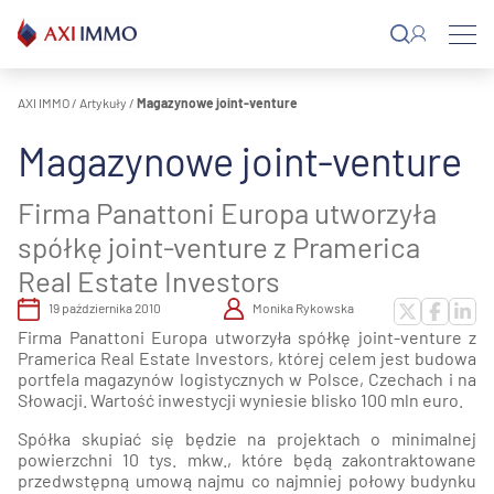
Przejdź
do
treści
AXI IMMO
/
Artykuły
/
Magazynowe joint-venture
Magazynowe joint-venture
Firma Panattoni Europa utworzyła
spółkę joint-venture z Pramerica
Real Estate Investors
19 października 2010
Monika Rykowska
Firma Panattoni Europa utworzyła spółkę joint-venture z
Pramerica Real Estate Investors, której celem jest budowa
portfela magazynów logistycznych w Polsce, Czechach i na
Słowacji. Wartość inwestycji wyniesie blisko 100 mln euro.
Spółka skupiać się będzie na projektach o minimalnej
powierzchni 10 tys. mkw., które będą zakontraktowane
przedwstępną umową najmu co najmniej połowy budynku