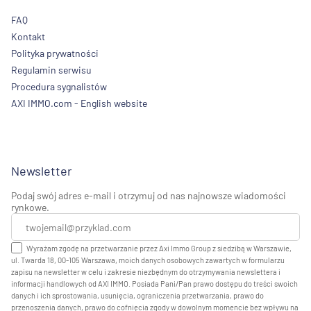
FAQ
Kontakt
Polityka prywatności
Regulamin serwisu
Procedura sygnalistów
AXI IMMO.com - English website
Newsletter
Podaj swój adres e-mail i otrzymuj od nas najnowsze wiadomości
rynkowe.
Wyrażam zgodę na przetwarzanie przez Axi Immo Group z siedzibą w Warszawie,
ul. Twarda 18, 00-105 Warszawa, moich danych osobowych zawartych w formularzu
zapisu na newsletter w celu i zakresie niezbędnym do otrzymywania newslettera i
informacji handlowych od AXI IMMO. Posiada Pani/Pan prawo dostępu do treści swoich
danych i ich sprostowania, usunięcia, ograniczenia przetwarzania, prawo do
przenoszenia danych, prawo do cofnięcia zgody w dowolnym momencie bez wpływu na