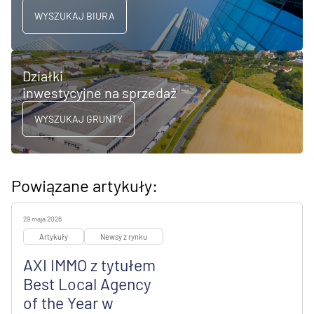
WYSZUKAJ BIURA
Działki
inwestycyjne na sprzedaż
WYSZUKAJ GRUNTY
Powiązane artykuły:
29 maja 2026
Artykuły
Newsy z rynku
AXI IMMO z tytułem
Best Local Agency
of the Year w