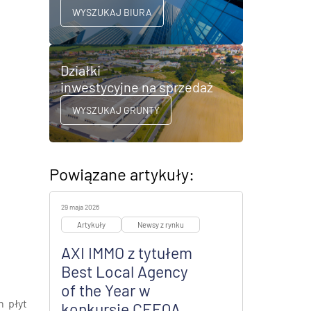
WYSZUKAJ BIURA
Działki
inwestycyjne na sprzedaż
WYSZUKAJ GRUNTY
Powiązane artykuły:
29 maja 2026
Artykuły
Newsy z rynku
AXI IMMO z tytułem
Best Local Agency
of the Year w
h płyt
konkursie CEEQA