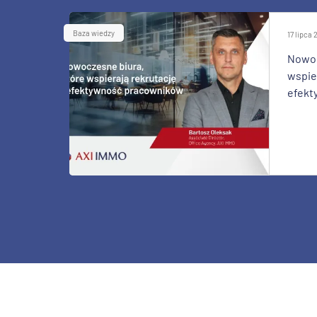
Baza wiedzy
17 lipca
Nowoc
wspier
efekt