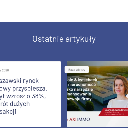
Ostatnie artykuły
Baza wiedzy
ia 2026
szawski rynek
owy przyspiesza.
yt wzrósł o 38%,
rót dużych
sakcji