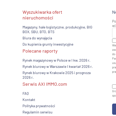
Wyszukiwarka ofert
N
nieruchomości
Po
wi
Magazyny, hale logistyczne, produkcyjne, BIG
BOX, SBU, BTO, BTS
Biura do wynajęcia
Do kupienia grunty inwestycyjne
Wa
Polecane raporty
zaw
do 
Pan
Rynek magazynowy w Polsce w I kw. 2026 r.
usu
Rynek biurowy w Warszawie I kwartał 2026 r.
pr
pr
Rynek biurowy w Krakowie 2025 i prognoza
2026 r.
Serwis AXI IMMO.com
Gro
FAQ
sp
Kontakt
Polityka prywatności
Regulamin serwisu