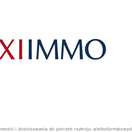
nań i okolice
ław i okolice
ków i okolice
ńsk i okolice
ecin i okolice
mości i dostosowania do potrzeb rozkroju wielkoformatowyc