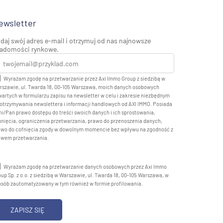
ewsletter
daj swój adres e-mail i otrzymuj od nas najnowsze
adomości rynkowe.
Wyrażam zgodę na przetwarzanie przez Axi Immo Group z siedzibą w
rszawie, ul. Twarda 18, 00-105 Warszawa, moich danych osobowych
artych w formularzu zapisu na newsletter w celu i zakresie niezbędnym
otrzymywania newslettera i informacji handlowych od AXI IMMO. Posiada
i/Pan prawo dostępu do treści swoich danych i ich sprostowania,
nięcia, ograniczenia przetwarzania, prawo do przenoszenia danych,
awo do cofnięcia zgody w dowolnym momencie bez wpływu na zgodność z
awem przetwarzania.
Wyrażam zgodę na przetwarzanie danych osobowych przez Axi Immo
up Sp. z o.o. z siedzibą w Warszawie, ul. Twarda 18, 00-105 Warszawa, w
osób zautomatyzowany w tym również w formie profilowania.