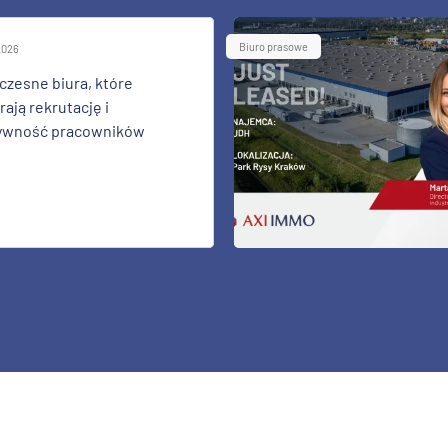
Biuro prasowe
 2026
zesne biura, które
ają rekrutację i
ywność pracowników