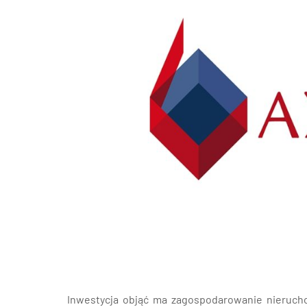
Poz
Poznaj nas –
doradcy ds.
Wroc
najmu i zakupu
magazynów, hal
logistycznych i
Kra
produkcyjnych
AXI IMMO
Gda
Szcz
Inwestycja objąć ma zagospodarowanie nierucho