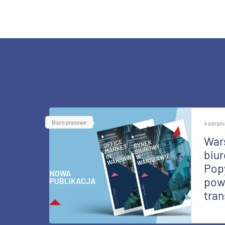
Biuro prasowe
4 sierpn
War
biur
Pop
pow
tran