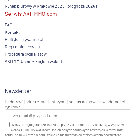
Rynek biurowy w Krakowie 2025 i prognoza 2026 r.
Serwis AXI IMMO.com
FAQ
Kontakt
Polityka prywatności
Regulamin serwisu
Procedura sygnalistów
AXI IMMO.com - English website
Newsletter
Podaj swój adres e-mail i otrzymuj od nas najnowsze wiadomości
rynkowe.
Wyrażam zgodę na przetwarzanie przez Axi Immo Group z siedzibą w Warszawie,
ul. Twarda 18, 00-105 Warszawa, moich danych osobowych zawartych w formularzu
zapisu na newsletter w celu i zakresie niezbędnym do otrzymywania newslettera i