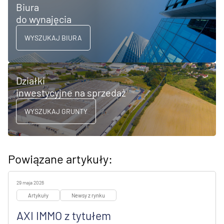
Biura
do wynajęcia
WYSZUKAJ BIURA
Działki
inwestycyjne na sprzedaż
WYSZUKAJ GRUNTY
Powiązane artykuły:
29 maja 2026
Artykuły
Newsy z rynku
AXI IMMO z tytułem