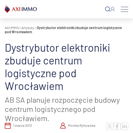
Przejdź
do
treści
AXI IMMO
/
Artykuły
/
Dystrybutor elektroniki zbuduje centrum logistyczne
pod Wrocławiem
Dystrybutor elektroniki
zbuduje centrum
logistyczne pod
Wrocławiem
AB SA planuje rozpoczęcie budowy
centrum logistycznego pod
Wrocławiem.
1 marca 2013
Monika Rykowska