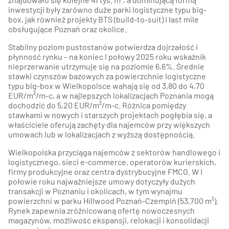
inwestycji były zarówno duże parki logistyczne typu big-
box, jak również projekty BTS (build-to-suit) i last mile
obsługujące Poznań oraz okolice.
Stabilny poziom pustostanów potwierdza dojrzałość i
płynność rynku – na koniec I połowy 2025 roku wskaźnik
nieprzerwanie utrzymuje się na poziomie 6,6%. Średnie
stawki czynszów bazowych za powierzchnie logistyczne
typu big-box w Wielkopolsce wahają się od 3,80 do 4,70
EUR/m²/m-c, a w najlepszych lokalizacjach Poznania mogą
dochodzić do 5,20 EUR/m²/m-c. Różnica pomiędzy
stawkami w nowych i starszych projektach pogłębia się, a
właściciele oferują zachęty dla najemców przy większych
umowach lub w lokalizacjach z wyższą dostępnością.​
Wielkopolska przyciąga najemców z sektorów handlowego i
logistycznego, sieci e-commerce, operatorów kurierskich,
firmy produkcyjne oraz centra dystrybucyjne FMCG. W I
połowie roku najważniejsze umowy dotyczyły dużych
transakcji w Poznaniu i okolicach, w tym wynajmu
powierzchni w parku Hillwood Poznań-Czempiń (53,700 m²).
Rynek zapewnia zróżnicowaną ofertę nowoczesnych
magazynów, możliwość ekspansji, relokacji i konsolidacji