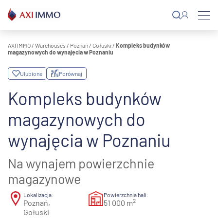
Przejdź
do
treści
AXI IMMO
/
Warehouses
/
Poznań
/
Gołuski
/
Kompleks budynków
magazynowych do wynajęcia w Poznaniu
Ulubione
Porównaj
Kompleks budynków
magazynowych do
wynajęcia w Poznaniu
Na wynajem powierzchnie
magazynowe
Lokalizacja:
Powierzchnia hali:
2
Poznań,
51 000 m
Gołuski