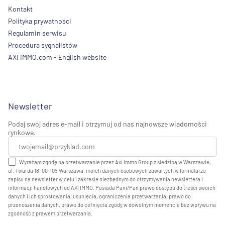
Kontakt
Polityka prywatności
Regulamin serwisu
Procedura sygnalistów
AXI IMMO.com - English website
Newsletter
Podaj swój adres e-mail i otrzymuj od nas najnowsze wiadomości
rynkowe.
Wyrażam zgodę na przetwarzanie przez Axi Immo Group z siedzibą w Warszawie,
ul. Twarda 18, 00-105 Warszawa, moich danych osobowych zawartych w formularzu
zapisu na newsletter w celu i zakresie niezbędnym do otrzymywania newslettera i
informacji handlowych od AXI IMMO. Posiada Pani/Pan prawo dostępu do treści swoich
danych i ich sprostowania, usunięcia, ograniczenia przetwarzania, prawo do
przenoszenia danych, prawo do cofnięcia zgody w dowolnym momencie bez wpływu na
zgodność z prawem przetwarzania.