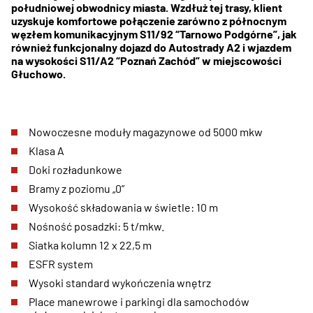
południowej obwodnicy miasta. Wzdłuż tej trasy, klient
uzyskuje komfortowe połączenie zarówno z północnym
węzłem komunikacyjnym S11/92 “Tarnowo Podgórne”, jak
również funkcjonalny dojazd do Autostrady A2 i wjazdem
na wysokości S11/A2 “Poznań Zachód” w miejscowości
Głuchowo.
Nowoczesne moduły magazynowe od 5000 mkw
Klasa A
Doki rozładunkowe
Bramy z poziomu „0”
Wysokość składowania w świetle: 10 m
Nośność posadzki: 5 t/mkw.
Siatka kolumn 12 x 22,5 m
ESFR system
Wysoki standard wykończenia wnętrz
Place manewrowe i parkingi dla samochodów