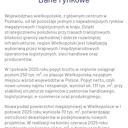
Województwo wielkopolskie, z głównym centrum w
Poznaniu, od lat pozostaje jednym z najważniejszych rynków
magazynowych i logistycznych w kraju. Dzięki
strategicznemu położeniu przy trasach tranzytowych,
bliskości granicy zachodniej i dobrze rozwiniętej
infrastrukturze, region Wielkopolski jest lokalizacją
wybieraną przez krajowych i międzynarodowych
operatorów logistycznych, sieci handlowe oraz
producentów.
W I połowie 2025 roku popyt brutto w regionie osiągnął
poziom 250 tys. m², co plasuje Wielkopolskę na piątym
miejscu wśród województw w Polsce. Popyt netto, czyli
nowe umowy najmu i ekspansje, wyniósł ok. 131 tys. m², przy
stabilnej strukturze najemców z sektorów handlowego,
logistycznego, e-commerce oraz produkcyjnego.
Nowa podaż powierzchni magazynowej w Wielkopolsce w I
połowie 2025 roku wyniosła 70 tys. m², potwierdzając
ostrożność deweloperów w podejmowaniu nowych
projektów. W realizacji na koniec czerwca 2025 roku
znajdowało się kolejne 41 tys. m², a dominującą formą