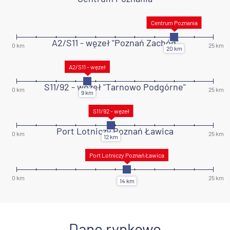
A2/S11 - węzeł "Poznań Zachód"
S11/92 - węzeł "Tarnowo Podgórne"
Port Lotniczy Poznań Ławica
Dane rynkowe