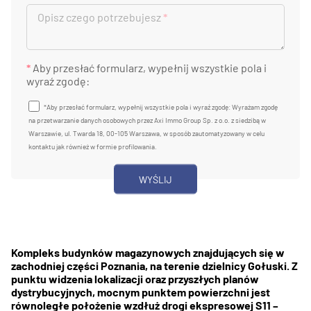
Opisz czego potrzebujesz
*
*
Aby przesłać formularz, wypełnij wszystkie pola i
wyraź zgodę:
*Aby przesłać formularz, wypełnij wszystkie pola i wyraź zgodę: Wyrażam zgodę
na przetwarzanie danych osobowych przez Axi Immo Group Sp. z o.o. z siedzibą w
Warszawie, ul. Twarda 18, 00-105 Warszawa, w sposób zautomatyzowany w celu
kontaktu jak również w formie profilowania.
Kompleks budynków magazynowych znajdujących się w
zachodniej części Poznania, na terenie dzielnicy Gołuski. Z
punktu widzenia lokalizacji oraz przyszłych planów
dystrybucyjnych, mocnym punktem powierzchni jest
równoległe położenie wzdłuż drogi ekspresowej S11 –