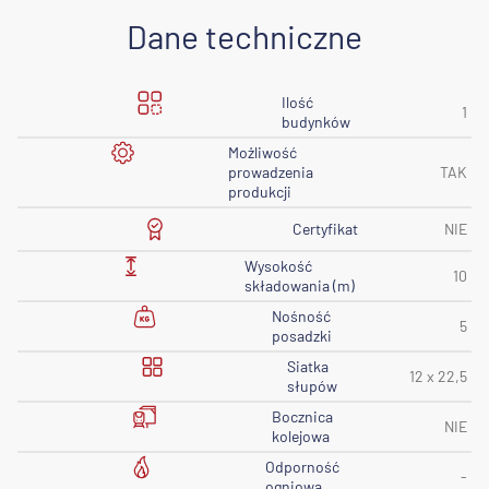
Dane techniczne
Ilość
1
budynków
Możliwość
prowadzenia
TAK
produkcji
Certyfikat
NIE
Wysokość
10
składowania (m)
Nośność
5
posadzki
Siatka
12 x 22,5
słupów
Bocznica
NIE
kolejowa
Odporność
-
ogniowa