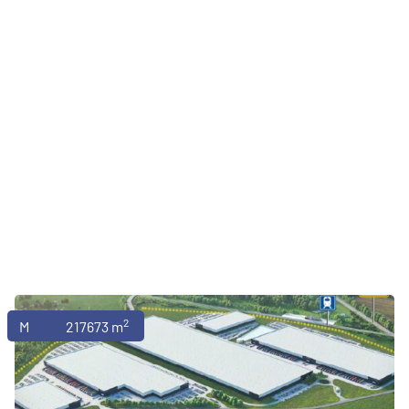
2
Magazyny
217673 m