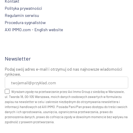
Kontakt
Polityka prywatności
Regulamin serwisu
Procedura sygnalistów
AXI IMMO.com - English website
Newsletter
Podaj swój adres e-mail i otrzymuj od nas najnowsze wiadomości
rynkowe.
Wyrażam zgodę na przetwarzanie przez Axi Immo Group z siedzibą w Warszawie,
ul. Twarda 18, 00-105 Warszawa, moich danych osobowych zawartych w formularzu
zapisu na newsletter w celu i zakresie niezbędnym do otrzymywania newslettera i
informacji handlowych od AXI IMMO. Posiada Pani/Pan prawo dostępu do treści swoich
danych i ich sprostowania, usunięcia, ograniczenia przetwarzania, prawo do
przenoszenia danych, prawo do cofnięcia zgody w dowolnym momencie bez wpływu na
zgodność z prawem przetwarzania.