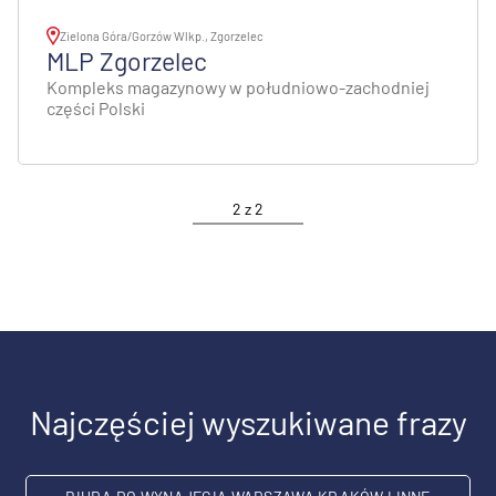
Zielona Góra/Gorzów Wlkp., Zgorzelec
MLP Zgorzelec
Kompleks magazynowy w południowo-zachodniej
części Polski
2
z
2
Najczęściej wyszukiwane frazy