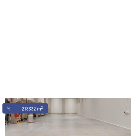
2
Magazyny
213332 m