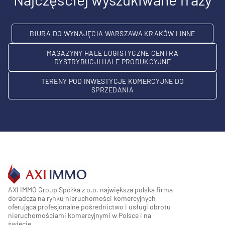
BIURA DO WYNAJĘCIA WARSZAWA KRAKÓW I INNE
MAGAZYNY HALE LOGISTYCZNE CENTRA
DYSTRYBUCJI HALE PRODUKCYJNE
TERENY POD INWESTYCJE KOMERCYJNE DO
SPRZEDANIA
AXI IMMO Group Spółka z o.o. największa polska firma
doradcza na rynku nieruchomości komercyjnych
oferująca profesjonalne pośrednictwo i usługi obrotu
nieruchomościami komercyjnymi w Polsce i na
świecie.