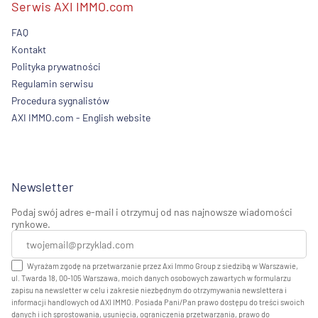
Serwis AXI IMMO.com
FAQ
Kontakt
Polityka prywatności
Regulamin serwisu
Procedura sygnalistów
AXI IMMO.com - English website
Newsletter
Podaj swój adres e-mail i otrzymuj od nas najnowsze wiadomości
rynkowe.
Wyrażam zgodę na przetwarzanie przez Axi Immo Group z siedzibą w Warszawie,
ul. Twarda 18, 00-105 Warszawa, moich danych osobowych zawartych w formularzu
zapisu na newsletter w celu i zakresie niezbędnym do otrzymywania newslettera i
informacji handlowych od AXI IMMO. Posiada Pani/Pan prawo dostępu do treści swoich
danych i ich sprostowania, usunięcia, ograniczenia przetwarzania, prawo do