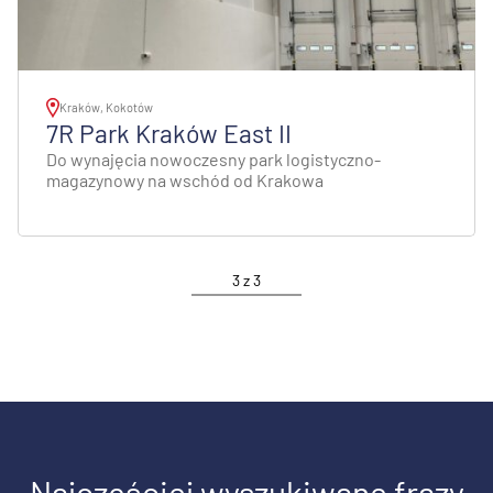
Kraków, Kokotów
7R Park Kraków East II
Do wynajęcia nowoczesny park logistyczno-
magazynowy na wschód od Krakowa
3
z
3
Najczęściej wyszukiwane frazy