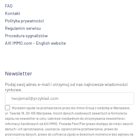
FAQ
Kontakt
Polityka prywatności
Regulamin serwisu
Procedura sygnalistów
AXI IMMO.com - English website
Newsletter
Podaj swój adres e-mail i otrzymuj od nas najnowsze wiadomości
rynkowe.
Wyrażam zgodę na przetwarzanie przez Axi Immo Group z siedzibą w Warszawie,
ul. Twarda 18, 00-105 Warszawa, moich danych osobowych zawartych w formularzu
zapisu na newsletter w celu i zakresie niezbędnym do otrzymywania newslettera i
informacji handlowych od AXI IMMO. Posiada Pani/Pan prawo dostępu do treści swoich
danych i ich sprostowania, usunięcia, ograniczenia przetwarzania, prawo do
przenoszenia danych, prawo do cofnięcia zgody w dowolnym momencie bez wpływu na