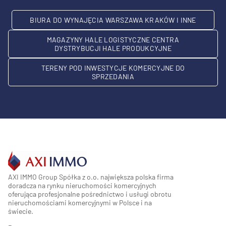
BIURA DO WYNAJĘCIA WARSZAWA KRAKÓW I INNE
MAGAZYNY HALE LOGISTYCZNE CENTRA
DYSTRYBUCJI HALE PRODUKCYJNE
TERENY POD INWESTYCJE KOMERCYJNE DO
SPRZEDANIA
AXI IMMO Group Spółka z o.o. największa polska firma
doradcza na rynku nieruchomości komercyjnych
oferująca profesjonalne pośrednictwo i usługi obrotu
nieruchomościami komercyjnymi w Polsce i na
świecie.