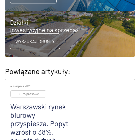
Działki
inwestycyjne na sprzedaż
WYSZUKAJ GRUNTY
Powiązane artykuły:
4 sierpnia 2026
Biuro prasowe
Warszawski rynek
biurowy
przyspiesza. Popyt
wzrósł o 38%,