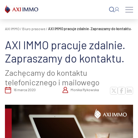
Przejdź
do
treści
AXI IMMO
/
Biuro prasowe
/
AXI IMMO pracuje zdalnie. Zapraszamy do kontaktu.
AXI IMMO pracuje zdalnie.
Zapraszamy do kontaktu.
Zachęcamy do kontaktu
telefonicznego i mailowego
16 marca 2020
Monika Rykowska