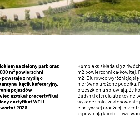
okiem na zielony park oraz
Kompleks składa się z dwóch
 000 m² powierzchni
m2 powierzchni całkowitej. 
 powstaje z myślą o
m2. Biurowce wyróżniają się
antyna, kącik kafeteryjny,
nierówno ułożone pudełka. R
wania pojazdów
przeszklenia sprawiają, że k
wiec uzyskał precertyfikat
Budynki oferują atrakcyjne 
lony certyfikat WELL.
wykończenia, zastosowanie 
kwartał 2023.
elastycznej aranżacji przest
zapewniają komfortowe waru