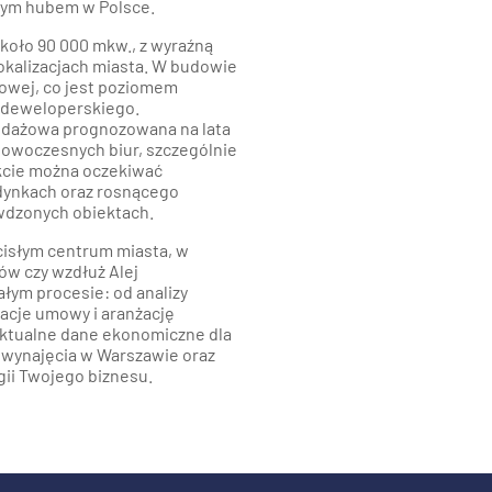
wym hubem w Polsce.
koło 90 000 mkw., z wyraźną
okalizacjach miasta. W budowie
owej, co jest poziomem
u deweloperskiego.
odażowa prognozowana na lata
nowoczesnych biur, szczególnie
kcie można oczekiwać
dynkach oraz rosnącego
wdzonych obiektach.
cisłym centrum miasta, w
ów czy wzdłuż Alej
łym procesie: od analizy
jacje umowy i aranżację
 aktualne dane ekonomiczne dla
o wynajęcia w Warszawie oraz
gii Twojego biznesu.