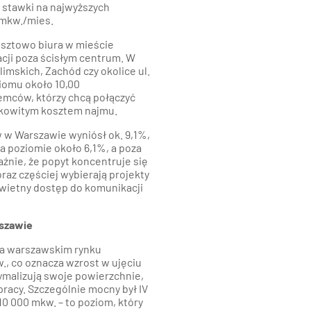
 stawki na najwyższych
mkw./mies.
osztowo biura w mieście
cji poza ścisłym centrum. W
limskich, Zachód czy okolice ul.
ziomu około 10,00
emców, którzy chcą połączyć
łkowitym kosztem najmu.
 w Warszawie wyniósł ok. 9,1%,
a poziomie około 6,1%, a poza
źnie, że popyt koncentruje się
oraz częściej wybierają projekty
świetny dostęp do komunikacji
rszawie
na warszawskim rynku
., co oznacza wzrost w ujęciu
tymalizują swoje powierzchnie,
racy. Szczególnie mocny był IV
0 000 mkw. – to poziom, który