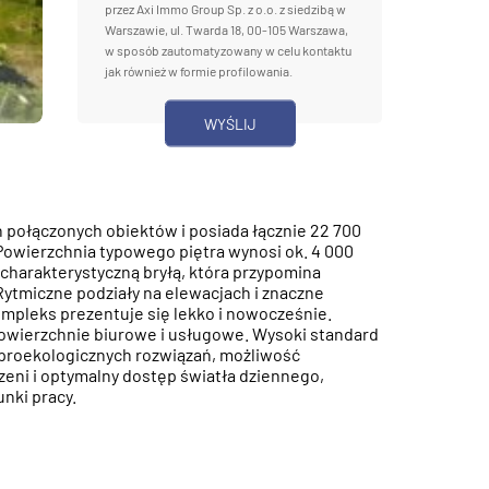
przez Axi Immo Group Sp. z o.o. z siedzibą w
Warszawie, ul. Twarda 18, 00-105 Warszawa,
w sposób zautomatyzowany w celu kontaktu
jak również w formie profilowania.
 połączonych obiektów i posiada łącznie 22 700
Powierzchnia typowego piętra wynosi ok. 4 000
 charakterystyczną bryłą, która przypomina
ytmiczne podziały na elewacjach i znaczne
ompleks prezentuje się lekko i nowocześnie.
powierzchnie biurowe i usługowe. Wysoki standard
proekologicznych rozwiązań, możliwość
rzeni i optymalny dostęp światła dziennego,
nki pracy.