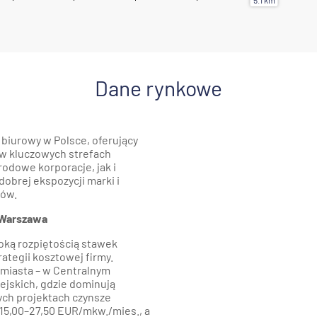
Dane rynkowe
 biurowy w Polsce, oferujący
 w kluczowych strefach
odowe korporacje, jak i
dobrej ekspozycji marki i
ków.
 Warszawa
oką rozpiętością stawek
ategii kosztowej firmy.
miasta – w Centralnym
ejskich, gdzie dominują
ych projektach czynsze
. 15,00–27,50 EUR/mkw./mies., a