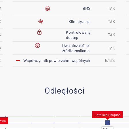
BMS
K
TAK
Klimatyzacja
K
TAK
Kontrolowany
K
TAK
dostęp
Dwa niezależne
K
TAK
źródła zasilania
Współczynnik powierzchni wspólnych
0
5,13%
Odległości