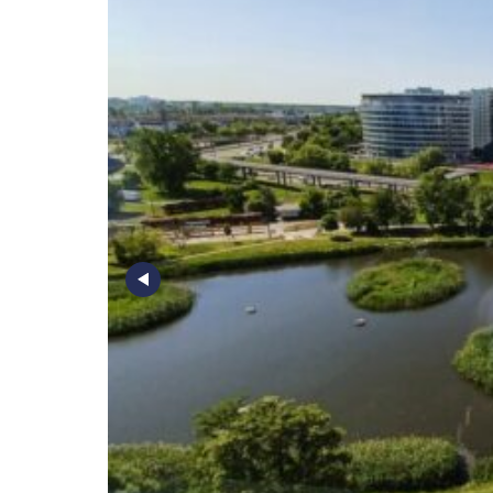
Poz
Poznaj nas –
doradcy ds.
Wroc
najmu i zakupu
magazynów, hal
logistycznych i
Kra
produkcyjnych
AXI IMMO
Gda
Szcz