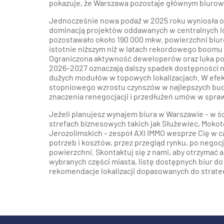
pokazuje, że Warszawa pozostaje głównym biuro
Jednocześnie nowa podaż w 2025 roku wyniosła o
dominacją projektów oddawanych w centralnych l
pozostawało około 190 000 mkw. powierzchni biur
istotnie niższym niż w latach rekordowego boom
Ograniczona aktywność deweloperów oraz luka p
2026–2027 oznaczają dalszy spadek dostępności 
dużych modułów w topowych lokalizacjach. W efe
stopniowego wzrostu czynszów w najlepszych bu
znaczenia renegocjacji i przedłużeń umów w spra
Jeżeli planujesz wynajem biura w Warszawie – w ś
strefach biznesowych takich jak Służewiec, Mokot
Jerozolimskich – zespół AXI IMMO wesprze Cię w ca
potrzeb i kosztów, przez przegląd rynku, po negoc
powierzchni. Skontaktuj się z nami, aby otrzymać
wybranych części miasta, listę dostępnych biur d
rekomendacje lokalizacji dopasowanych do strate