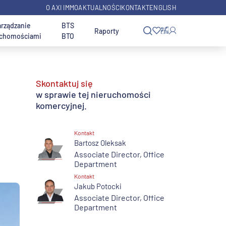
O AXI IMMO
AKTUALNOŚCI
KONTAKT
ENGLISH
arządzanie
BTS
Raporty
uchomościami
BTO
Przeznaczenie
Typ nieruchomości
Skontaktuj się
i
Usługi dla inwestorów
Biura Warszawa Wola
w sprawie tej nieruchomości
Przeznaczenie - magazyn
SBU
komercyjnej.
Z planem zagospodarowania
Hale produkcyjne
Grunty inwestycje -
Wyszukaj biuro w innym
przestrzennego
Kontakt
wyszukiwarka ofert
mieście
Bartosz Oleksak
Magazyny miejskie
Associate Director, Office
Jeździeckie nieruchomości na
Department
sprzedaż
e
Usługi transakcyjne
Chłodnie i mroźnie
Kontakt
Jakub Potocki
Associate Director, Office
Centra danych
Department