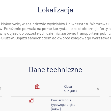
Lokalizacja
Mokotowie, w sąsiedztwie wydziałów Uniwersytetu Warszawskiego
ów. Położenie pozwala na pełne korzystanie ze stołecznej oferty
rawny dojazd do pozostałych dzielnic, zarówno transportem public
tra Służew. Dojazd samochodem do dworca kolejowego Warszawa Ce
Dane techniczne
Klasa
1
A
budynku
Powierzchnia
typowego piętra
(mkw.)