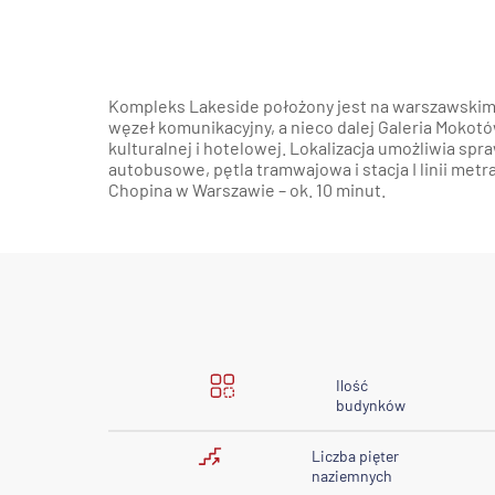
Kompleks Lakeside położony jest na warszawskim 
węzeł komunikacyjny, a nieco dalej Galeria Mokot
kulturalnej i hotelowej. Lokalizacja umożliwia sp
autobusowe, pętla tramwajowa i stacja I linii me
Chopina w Warszawie – ok. 10 minut.
Ilość
budynków
Liczba pięter
naziemnych