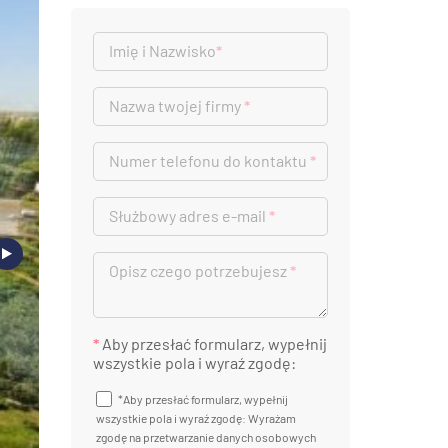
Imię i Nazwisko
*
Nazwa twojej firmy
*
Numer telefonu do kontaktu
*
Służbowy adres e-mail
*
Opisz czego potrzebujesz
*
*
Aby przesłać formularz, wypełnij
wszystkie pola i wyraź zgodę:
*Aby przesłać formularz, wypełnij
wszystkie pola i wyraź zgodę: Wyrażam
zgodę na przetwarzanie danych osobowych