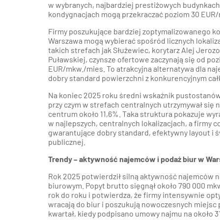
w wybranych, najbardziej prestiżowych budynkach
kondygnacjach mogą przekraczać poziom 30 EUR/
Firmy poszukujące bardziej zoptymalizowanego k
Warszawa mogą wybierać spośród licznych lokaliza
takich strefach jak Służewiec, korytarz Alej Jerozo
Puławskiej, czynsze ofertowe zaczynają się od po
EUR/mkw./mies. To atrakcyjna alternatywa dla naj
dobry standard powierzchni z konkurencyjnym ca
Na koniec 2025 roku średni wskaźnik pustostanów
przy czym w strefach centralnych utrzymywał się n
centrum około 11,6%. Taka struktura pokazuje wyra
w najlepszych, centralnych lokalizacjach, a firmy c
gwarantujące dobry standard, efektywny layout i 
publicznej.
Trendy – aktywność najemców i podaż biur w Wa
Rok 2025 potwierdził silną aktywność najemców 
biurowym. Popyt brutto sięgnął około 790 000 mkw
rok do roku i potwierdza, że firmy intensywnie op
wracają do biur i poszukują nowoczesnych miejsc p
kwartał, kiedy podpisano umowy najmu na około 31