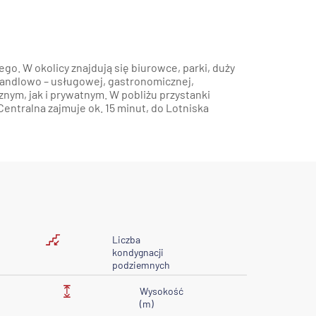
. W okolicy znajdują się biurowce, parki, duży
 handlowo – usługowej, gastronomicznej,
znym, jak i prywatnym. W pobliżu przystanki
ntralna zajmuje ok. 15 minut, do Lotniska
Liczba
kondygnacji
podziemnych
Wysokość
(m)