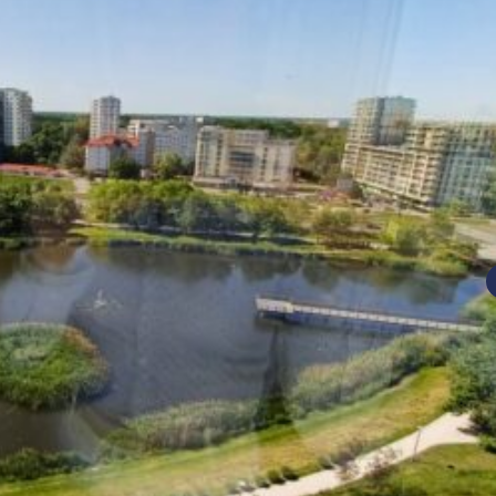
nań i okolice
ław i okolice
ków i okolice
ńsk i okolice
ecin i okolice