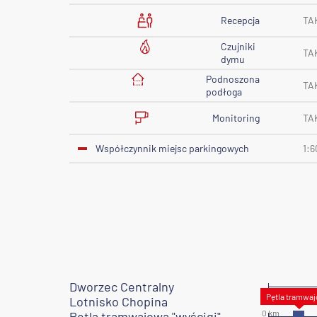
Recepcja
TA
Czujniki
TA
dymu
Podnoszona
TA
podłoga
Monitoring
TA
Współczynnik miejsc parkingowych
1:6
Dworzec Centralny
Lotnisko Chopina
Pętla tramwajowa "wyścigi"