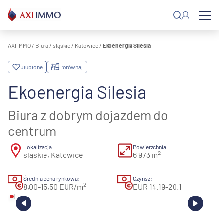
Przejdź
do
treści
AXI IMMO
/
Biura
/
śląskie
/
Katowice
/
Ekoenergia Silesia
Ulubione
Porównaj
Ekoenergia Silesia
Biura z dobrym dojazdem do
centrum
Lokalizacja:
Powierzchnia:
2
śląskie, Katowice
6 973 m
Średnia cena rynkowa:
Czynsz:
2
8,00-15,50 EUR/m
EUR 14.19-20.1