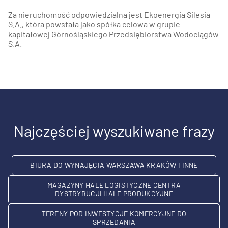
Za nieruchomość odpowiedzialna jest Ekoenergia Silesia
S.A., która powstała jako spółka celowa w grupie
kapitałowej Górnośląskiego Przedsiębiorstwa Wodociągów
S.A.
Najczęściej wyszukiwane frazy
BIURA DO WYNAJĘCIA WARSZAWA KRAKÓW I INNE
MAGAZYNY HALE LOGISTYCZNE CENTRA
DYSTRYBUCJI HALE PRODUKCYJNE
TERENY POD INWESTYCJE KOMERCYJNE DO
SPRZEDANIA