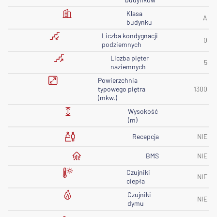
Klasa
A
budynku
Liczba kondygnacji
0
podziemnych
Liczba pięter
5
naziemnych
Powierzchnia
typowego piętra
1300
(mkw.)
Wysokość
(m)
Recepcja
NIE
BMS
NIE
Czujniki
NIE
ciepła
Czujniki
NIE
dymu