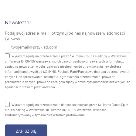
Newsletter
Podaj swój adres e-mail i otrzymuj od nas najnowsze wiadomości
rynkowe.
Wyrażam zgodę na przetwarzanie przez Axi Immo Group z siedzibą w Warszawie,
ul. Twarda 18, 00-105 Warszawa, moich danych osobowych zawartych w formularzu
zapisu na newsletter w celu i zakresie niezbędnym do otrzymywania newslettera i
informacji handlowych od AXI IMMO. Posiada Pani/Pan prawo dostępu do treści swoich
danych i ich sprostowania, usunięcia, ograniczenia przetwarzania, prawo do
przenoszenia danych, prawo do cofnięcia zgody w dowolnym momencie bez wpływu na
zgodność z prawem przetwarzania.
Wyrażam zgodę na przetwarzanie danych osobowych przez Axi Immo Group Sp. z
o.o. z siedzibą w Warszawie, ul. Twarda 18, 00-105 Warszawa, w sposób
zautomatyzowany w tym również w formie profilowania.