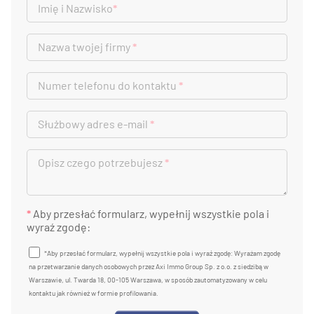
Imię i Nazwisko
*
Nazwa twojej firmy
*
Numer telefonu do kontaktu
*
Służbowy adres e-mail
*
Opisz czego potrzebujesz
*
*
Aby przesłać formularz, wypełnij wszystkie pola i
wyraź zgodę:
*Aby przesłać formularz, wypełnij wszystkie pola i wyraź zgodę: Wyrażam zgodę
na przetwarzanie danych osobowych przez Axi Immo Group Sp. z o.o. z siedzibą w
Warszawie, ul. Twarda 18, 00-105 Warszawa, w sposób zautomatyzowany w celu
kontaktu jak również w formie profilowania.