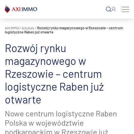
Przejdź
do
treści
AXI IMMO
/
Artykuły
/
Rozwój rynku magazynowego w Rzeszowie – centrum
logistyczne Raben już otwarte
Rozwój rynku
magazynowego w
Rzeszowie – centrum
logistyczne Raben już
otwarte
Nowe centrum logistyczne Raben
Polska w województwie
podkarpackim w Rzeszowie już