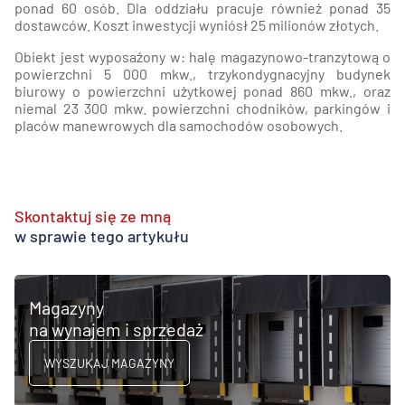
ponad 60 osób. Dla oddziału pracuje również ponad 35
dostawców. Koszt inwestycji wyniósł 25 milionów złotych.
Obiekt jest wyposażony w: halę magazynowo-tranzytową o
powierzchni 5 000 mkw., trzykondygnacyjny budynek
biurowy o powierzchni użytkowej ponad 860 mkw., oraz
niemal 23 300 mkw. powierzchni chodników, parkingów i
placów manewrowych dla samochodów osobowych.
Skontaktuj się ze mną
w sprawie tego artykułu
Magazyny
na wynajem i sprzedaż
WYSZUKAJ MAGAZYNY