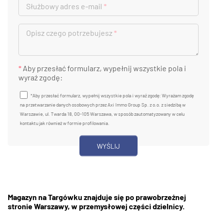
Służbowy adres e-mail
*
Opisz czego potrzebujesz
*
*
Aby przesłać formularz, wypełnij wszystkie pola i
wyraź zgodę:
*Aby przesłać formularz, wypełnij wszystkie pola i wyraź zgodę: Wyrażam zgodę
na przetwarzanie danych osobowych przez Axi Immo Group Sp. z o.o. z siedzibą w
Warszawie, ul. Twarda 18, 00-105 Warszawa, w sposób zautomatyzowany w celu
kontaktu jak również w formie profilowania.
Magazyn na Targówku znajduje się po prawobrzeżnej
stronie Warszawy, w przemysłowej części dzielnicy.