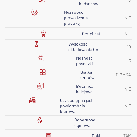
2
budynków
Możliwość
prowadzenia
NIE
produkcji
Certyfikat
NIE
Wysokość
10
składowania (m)
Nośność
5
posadzki
Siatka
11,7 x 24
słupów
Bocznica
NIE
kolejowa
Czy dostępna jest
powierzchnia
NIE
biurowa
Odporność
-
ogniowa
Doki
TAK