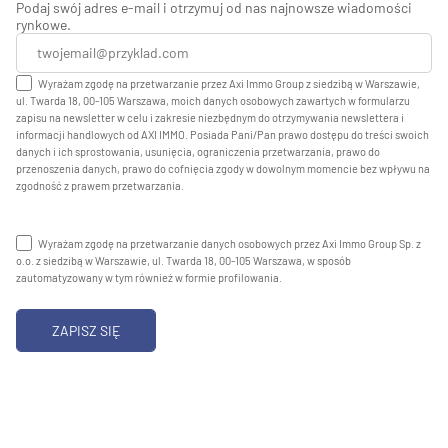
Podaj swój adres e-mail i otrzymuj od nas najnowsze wiadomości
rynkowe.
Wyrażam zgodę na przetwarzanie przez Axi Immo Group z siedzibą w Warszawie,
ul. Twarda 18, 00-105 Warszawa, moich danych osobowych zawartych w formularzu
zapisu na newsletter w celu i zakresie niezbędnym do otrzymywania newslettera i
informacji handlowych od AXI IMMO. Posiada Pani/Pan prawo dostępu do treści swoich
danych i ich sprostowania, usunięcia, ograniczenia przetwarzania, prawo do
przenoszenia danych, prawo do cofnięcia zgody w dowolnym momencie bez wpływu na
zgodność z prawem przetwarzania.
Wyrażam zgodę na przetwarzanie danych osobowych przez Axi Immo Group Sp. z
o.o. z siedzibą w Warszawie, ul. Twarda 18, 00-105 Warszawa, w sposób
zautomatyzowany w tym również w formie profilowania.