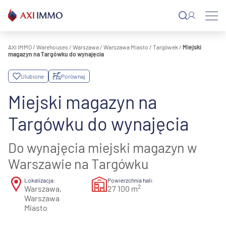
Przejdź
do
treści
AXI IMMO
/
Warehouses
/
Warszawa
/
Warszawa Miasto
/
Targówek
/
Miejski
magazyn na Targówku do wynajęcia
Ulubione
Porównaj
Miejski magazyn na
Targówku do wynajęcia
Do wynajęcia miejski magazyn w
Warszawie na Targówku
Lokalizacja:
Powierzchnia hali:
2
Warszawa,
27 100 m
Warszawa
Miasto