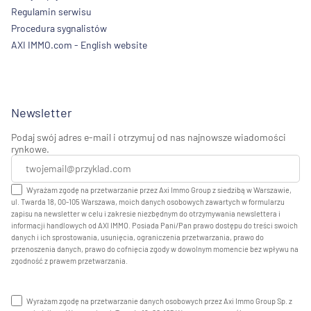
Regulamin serwisu
Procedura sygnalistów
AXI IMMO.com - English website
Newsletter
Podaj swój adres e-mail i otrzymuj od nas najnowsze wiadomości
rynkowe.
Wyrażam zgodę na przetwarzanie przez Axi Immo Group z siedzibą w Warszawie,
ul. Twarda 18, 00-105 Warszawa, moich danych osobowych zawartych w formularzu
zapisu na newsletter w celu i zakresie niezbędnym do otrzymywania newslettera i
informacji handlowych od AXI IMMO. Posiada Pani/Pan prawo dostępu do treści swoich
danych i ich sprostowania, usunięcia, ograniczenia przetwarzania, prawo do
przenoszenia danych, prawo do cofnięcia zgody w dowolnym momencie bez wpływu na
zgodność z prawem przetwarzania.
Wyrażam zgodę na przetwarzanie danych osobowych przez Axi Immo Group Sp. z