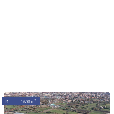
2
Magazyny
19781 m