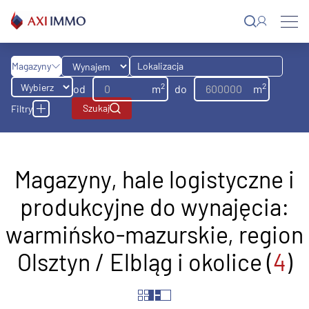
Przejdź
do
treści
Magazyny
Lokalizacja
2
2
Magazyny
od
m
do
m
Biura
Filtry
Grunty
2
Minimalny moduł [m
]
Typ budynku
Lekka produkcja
Chłodnia
Ogrzewanie
Magazyny, hale logistyczne i
ID oferty
Max. wysokość hali (m)
produkcyjne do wynajęcia:
Nazwa oferty
warmińsko-mazurskie, region
Olsztyn / Elbląg i okolice (
4
)