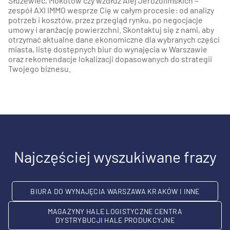
Służewiec, Mokotów czy wzdłuż Alej Jerozolimskich –
zespół AXI IMMO wesprze Cię w całym procesie: od analizy
potrzeb i kosztów, przez przegląd rynku, po negocjacje
umowy i aranżację powierzchni. Skontaktuj się z nami, aby
otrzymać aktualne dane ekonomiczne dla wybranych części
miasta, listę dostępnych biur do wynajęcia w Warszawie
oraz rekomendacje lokalizacji dopasowanych do strategii
Twojego biznesu.
Najczęściej wyszukiwane frazy
BIURA DO WYNAJĘCIA WARSZAWA KRAKÓW I INNE
MAGAZYNY HALE LOGISTYCZNE CENTRA
DYSTRYBUCJI HALE PRODUKCYJNE