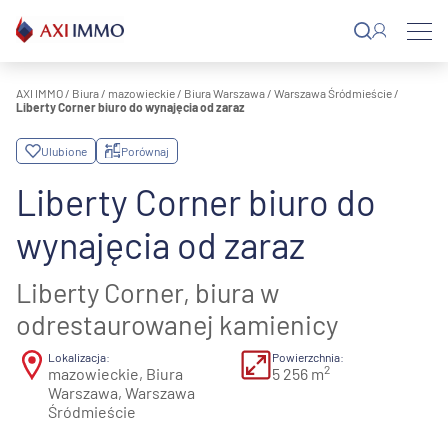
Przejdź
do
treści
AXI IMMO
/
Biura
/
mazowieckie
/
Biura Warszawa
/
Warszawa Śródmieście
/
Liberty Corner biuro do wynajęcia od zaraz
Ulubione
Porównaj
Liberty Corner biuro do
wynajęcia od zaraz
Liberty Corner, biura w
odrestaurowanej kamienicy
Lokalizacja:
Powierzchnia:
2
mazowieckie, Biura
5 256 m
Warszawa, Warszawa
Śródmieście