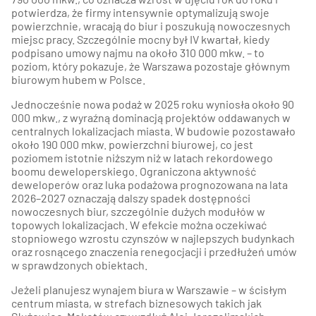
potwierdza, że firmy intensywnie optymalizują swoje
powierzchnie, wracają do biur i poszukują nowoczesnych
miejsc pracy. Szczególnie mocny był IV kwartał, kiedy
podpisano umowy najmu na około 310 000 mkw. – to
poziom, który pokazuje, że Warszawa pozostaje głównym
biurowym hubem w Polsce.
Jednocześnie nowa podaż w 2025 roku wyniosła około 90
000 mkw., z wyraźną dominacją projektów oddawanych w
centralnych lokalizacjach miasta. W budowie pozostawało
około 190 000 mkw. powierzchni biurowej, co jest
poziomem istotnie niższym niż w latach rekordowego
boomu deweloperskiego. Ograniczona aktywność
deweloperów oraz luka podażowa prognozowana na lata
2026–2027 oznaczają dalszy spadek dostępności
nowoczesnych biur, szczególnie dużych modułów w
topowych lokalizacjach. W efekcie można oczekiwać
stopniowego wzrostu czynszów w najlepszych budynkach
oraz rosnącego znaczenia renegocjacji i przedłużeń umów
w sprawdzonych obiektach.
Jeżeli planujesz wynajem biura w Warszawie – w ścisłym
centrum miasta, w strefach biznesowych takich jak