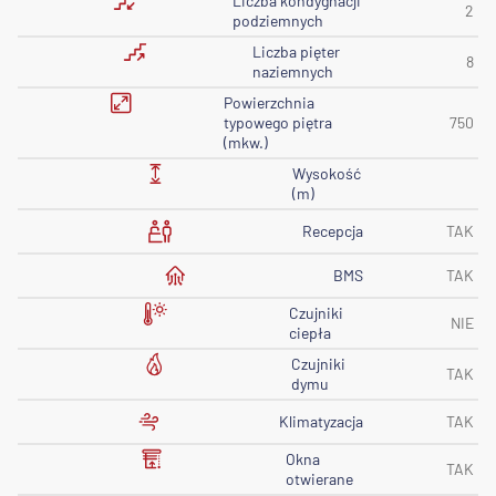
Liczba kondygnacji
2
podziemnych
Liczba pięter
8
naziemnych
Powierzchnia
typowego piętra
750
(mkw.)
Wysokość
(m)
Recepcja
TAK
BMS
TAK
Czujniki
NIE
ciepła
Czujniki
TAK
dymu
Klimatyzacja
TAK
Okna
TAK
otwierane