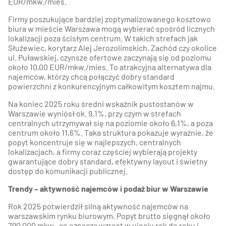
EUR/mkw./mies.
Firmy poszukujące bardziej zoptymalizowanego kosztowo
biura w mieście Warszawa mogą wybierać spośród licznych
lokalizacji poza ścisłym centrum. W takich strefach jak
Służewiec, korytarz Alej Jerozolimskich, Zachód czy okolice
ul. Puławskiej, czynsze ofertowe zaczynają się od poziomu
około 10,00 EUR/mkw./mies. To atrakcyjna alternatywa dla
najemców, którzy chcą połączyć dobry standard
powierzchni z konkurencyjnym całkowitym kosztem najmu.
Na koniec 2025 roku średni wskaźnik pustostanów w
Warszawie wyniósł ok. 9,1%, przy czym w strefach
centralnych utrzymywał się na poziomie około 6,1%, a poza
centrum około 11,6%. Taka struktura pokazuje wyraźnie, że
popyt koncentruje się w najlepszych, centralnych
lokalizacjach, a firmy coraz częściej wybierają projekty
gwarantujące dobry standard, efektywny layout i świetny
dostęp do komunikacji publicznej.
Trendy – aktywność najemców i podaż biur w Warszawie
Rok 2025 potwierdził silną aktywność najemców na
warszawskim rynku biurowym. Popyt brutto sięgnął około
790 000 mkw., co oznacza wzrost w ujęciu rok do roku i