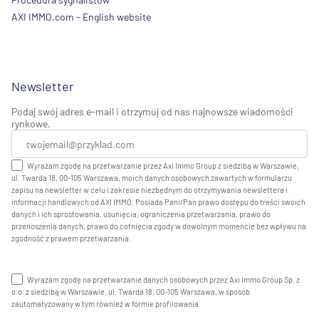
AXI IMMO.com - English website
Newsletter
Podaj swój adres e-mail i otrzymuj od nas najnowsze wiadomości
rynkowe.
Wyrażam zgodę na przetwarzanie przez Axi Immo Group z siedzibą w Warszawie,
ul. Twarda 18, 00-105 Warszawa, moich danych osobowych zawartych w formularzu
zapisu na newsletter w celu i zakresie niezbędnym do otrzymywania newslettera i
informacji handlowych od AXI IMMO. Posiada Pani/Pan prawo dostępu do treści swoich
danych i ich sprostowania, usunięcia, ograniczenia przetwarzania, prawo do
przenoszenia danych, prawo do cofnięcia zgody w dowolnym momencie bez wpływu na
zgodność z prawem przetwarzania.
Wyrażam zgodę na przetwarzanie danych osobowych przez Axi Immo Group Sp. z
o.o. z siedzibą w Warszawie, ul. Twarda 18, 00-105 Warszawa, w sposób
zautomatyzowany w tym również w formie profilowania.