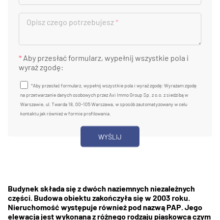
Opisz czego potrzebujesz
*
*
Aby przesłać formularz, wypełnij wszystkie pola i
wyraź zgodę:
*Aby przesłać formularz, wypełnij wszystkie pola i wyraź zgodę: Wyrażam zgodę
na przetwarzanie danych osobowych przez Axi Immo Group Sp. z o.o. z siedzibą w
Warszawie, ul. Twarda 18, 00-105 Warszawa, w sposób zautomatyzowany w celu
kontaktu jak również w formie profilowania.
Budynek składa się z dwóch naziemnych niezależnych
części. Budowa obiektu zakończyła się w 2003 roku.
Nieruchomość występuje również pod nazwą PAP. Jego
elewacja jest wykonana z różnego rodzaju piaskowca czym