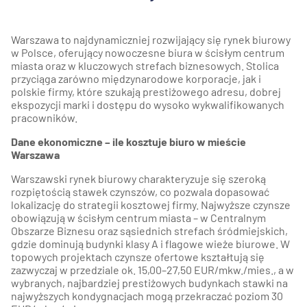
Warszawa to najdynamiczniej rozwijający się rynek biurowy
w Polsce, oferujący nowoczesne biura w ścisłym centrum
miasta oraz w kluczowych strefach biznesowych. Stolica
przyciąga zarówno międzynarodowe korporacje, jak i
polskie firmy, które szukają prestiżowego adresu, dobrej
ekspozycji marki i dostępu do wysoko wykwalifikowanych
pracowników.
Dane ekonomiczne – ile kosztuje biuro w mieście
Warszawa
Warszawski rynek biurowy charakteryzuje się szeroką
rozpiętością stawek czynszów, co pozwala dopasować
lokalizację do strategii kosztowej firmy. Najwyższe czynsze
obowiązują w ścisłym centrum miasta – w Centralnym
Obszarze Biznesu oraz sąsiednich strefach śródmiejskich,
gdzie dominują budynki klasy A i flagowe wieże biurowe. W
topowych projektach czynsze ofertowe kształtują się
zazwyczaj w przedziale ok. 15,00–27,50 EUR/mkw./mies., a w
wybranych, najbardziej prestiżowych budynkach stawki na
najwyższych kondygnacjach mogą przekraczać poziom 30