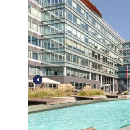
Poz
Poznaj nas –
doradcy ds.
Wroc
najmu i zakupu
magazynów, hal
logistycznych i
Kra
produkcyjnych
AXI IMMO
Gda
Szcz