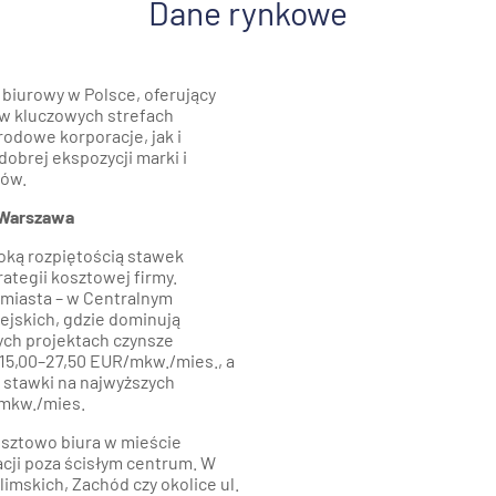
Dane rynkowe
 biurowy w Polsce, oferujący
 w kluczowych strefach
odowe korporacje, jak i
dobrej ekspozycji marki i
ków.
 Warszawa
oką rozpiętością stawek
ategii kosztowej firmy.
miasta – w Centralnym
ejskich, gdzie dominują
ych projektach czynsze
. 15,00–27,50 EUR/mkw./mies., a
 stawki na najwyższych
mkw./mies.
osztowo biura w mieście
cji poza ścisłym centrum. W
limskich, Zachód czy okolice ul.