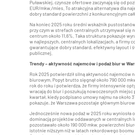
Puławskiej, czynsze ofertowe zaczynają się od po
EUR/mkw./mies. To atrakcyjna alternatywa dla naj
dobry standard powierzchni z konkurencyjnym ca
Na koniec 2025 roku średni wskaźnik pustostanów
przy czym w strefach centralnych utrzymywał się n
centrum około 11,6%. Taka struktura pokazuje wyra
w najlepszych, centralnych lokalizacjach, a firmy c
gwarantujące dobry standard, efektywny layout i 
publicznej.
Trendy – aktywność najemców i podaż biur w Wa
Rok 2025 potwierdził silną aktywność najemców 
biurowym. Popyt brutto sięgnął około 790 000 mkw
rok do roku i potwierdza, że firmy intensywnie op
wracają do biur i poszukują nowoczesnych miejsc p
kwartał, kiedy podpisano umowy najmu na około 31
pokazuje, że Warszawa pozostaje głównym biuro
Jednocześnie nowa podaż w 2025 roku wyniosła o
dominacją projektów oddawanych w centralnych l
pozostawało około 190 000 mkw. powierzchni biur
istotnie niższym niż w latach rekordowego boom