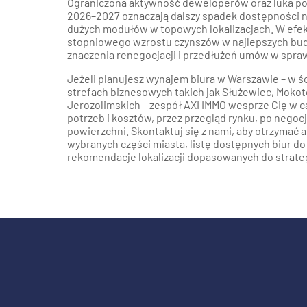
Ograniczona aktywność deweloperów oraz luka p
2026–2027 oznaczają dalszy spadek dostępności 
dużych modułów w topowych lokalizacjach. W efe
stopniowego wzrostu czynszów w najlepszych bu
znaczenia renegocjacji i przedłużeń umów w spra
Jeżeli planujesz wynajem biura w Warszawie – w ś
strefach biznesowych takich jak Służewiec, Mokot
Jerozolimskich – zespół AXI IMMO wesprze Cię w ca
potrzeb i kosztów, przez przegląd rynku, po negoc
powierzchni. Skontaktuj się z nami, aby otrzymać
wybranych części miasta, listę dostępnych biur d
rekomendacje lokalizacji dopasowanych do strate