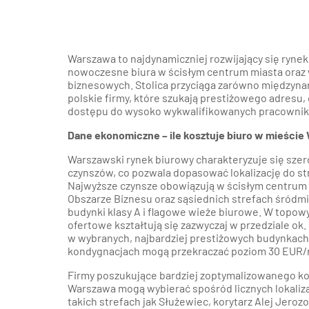
Warszawa to najdynamiczniej rozwijający się rynek
nowoczesne biura w ścisłym centrum miasta oraz
biznesowych. Stolica przyciąga zarówno międzynar
polskie firmy, które szukają prestiżowego adresu, 
dostępu do wysoko wykwalifikowanych pracowni
Dane ekonomiczne – ile kosztuje biuro w mieście
Warszawski rynek biurowy charakteryzuje się szer
czynszów, co pozwala dopasować lokalizację do str
Najwyższe czynsze obowiązują w ścisłym centrum 
Obszarze Biznesu oraz sąsiednich strefach śródmi
budynki klasy A i flagowe wieże biurowe. W topow
ofertowe kształtują się zazwyczaj w przedziale ok
w wybranych, najbardziej prestiżowych budynkach
kondygnacjach mogą przekraczać poziom 30 EUR/
Firmy poszukujące bardziej zoptymalizowanego k
Warszawa mogą wybierać spośród licznych lokaliza
takich strefach jak Służewiec, korytarz Alej Jerozo