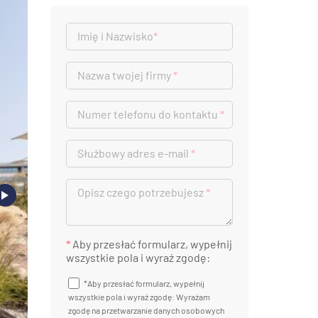
Imię i Nazwisko
*
Nazwa twojej firmy
*
Numer telefonu do kontaktu
*
Służbowy adres e-mail
*
Opisz czego potrzebujesz
*
*
Aby przesłać formularz, wypełnij
wszystkie pola i wyraź zgodę:
*Aby przesłać formularz, wypełnij
wszystkie pola i wyraź zgodę: Wyrażam
zgodę na przetwarzanie danych osobowych