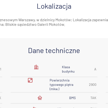
Lokalizacja
biznesowym Warszawy, w dzielnicy Mokotów; Lokalizacja zapewn
a; Bliskie sąsiedztwo Galerii Mokotów.
Dane techniczne
Klasa
1
A
budynku
Powierzchnia
typowego piętra
2900
(mkw.)
BMS
K
TAK