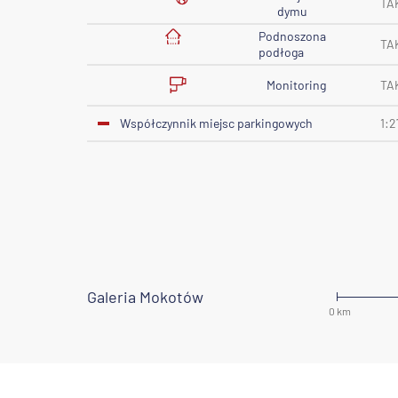
TA
dymu
Podnoszona
TA
podłoga
Monitoring
TA
Współczynnik miejsc parkingowych
1:2
Galeria Mokotów