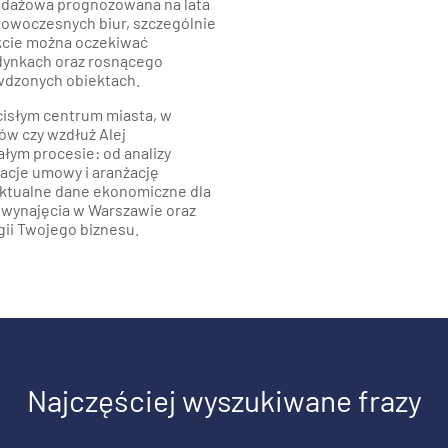
odażowa prognozowana na lata
nowoczesnych biur, szczególnie
kcie można oczekiwać
dynkach oraz rosnącego
wdzonych obiektach.
cisłym centrum miasta, w
ów czy wzdłuż Alej
łym procesie: od analizy
jacje umowy i aranżację
 aktualne dane ekonomiczne dla
o wynajęcia w Warszawie oraz
gii Twojego biznesu.
Najczęściej wyszukiwane frazy