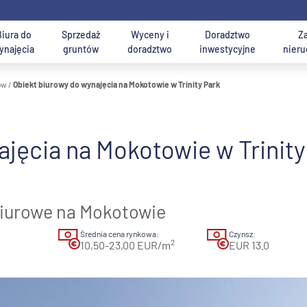
Biura do
Sprzedaż
Wyceny i
Doradztwo
Z
ynajęcia
gruntów
doradztwo
inwestycyjne
nier
ów
/
Obiekt biurowy do wynajęcia na Mokotowie w Trinity Park
gazyny i hale
Powierzchnia hali
Powierzchnia
sługi doradztwa i
iuro do wynajęcia
Usługi dla najemców 
Biura do wynajęcia
a: Magazyny i hale na
j nieruchomości
od 1 000 mkw.
do 5 ha
ośrednictwa AXI IMMO
arszawa
kupujących
Warszawa Centrum
ajęcia na Mokotowie w Trinity
wynajem
on Warszawy
od 3 000 mkw.
od 5 do 10 ha
agazyny i Hale -
Biura do wynajęcia -
Biura do wynajęcia w
(w obrębie miasta)
iuro Warszawa Mokotów
yszukiwarka ofert
wyszukiwarka ofert
Krakowie
nocna Polska
od 5 000 mkw.
ponad 10 ha
biurowe na Mokotowie
zawa i okolice
oznaj nas - Eksperci ds.
sługi dla właścicieli i
Usługi konsultingow
tralna Polska
od 10 tys. mkw.
Średnia cena rynkowa:
Czynsz:
ajmu biur AXI IMMO -
eweloperów
2
10,50-23,00 EUR/m
EUR 13.0
k (Górny Śląsk)
eprezentacja najemcy
 i zachodnia Polska
dź i okolice
nań i okolice