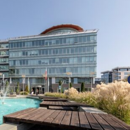
nań i okolice
ław i okolice
ków i okolice
ńsk i okolice
ecin i okolice