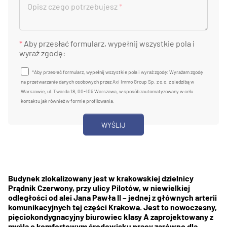
Opisz czego potrzebujesz
*
*
Aby przesłać formularz, wypełnij wszystkie pola i
wyraź zgodę:
*Aby przesłać formularz, wypełnij wszystkie pola i wyraź zgodę: Wyrażam zgodę
na przetwarzanie danych osobowych przez Axi Immo Group Sp. z o.o. z siedzibą w
Warszawie, ul. Twarda 18, 00-105 Warszawa, w sposób zautomatyzowany w celu
kontaktu jak również w formie profilowania.
Budynek zlokalizowany jest w krakowskiej dzielnicy
Prądnik Czerwony, przy ulicy Pilotów, w niewielkiej
odległości od alei Jana Pawła II – jednej z głównych arterii
komunikacyjnych tej części Krakowa. Jest to nowoczesny,
pięciokondygnacyjny biurowiec klasy A zaprojektowany z
myślą o komfortowym środowisku pracy zarówno dla