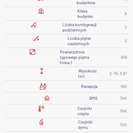
budynków
Klasa
A
budynku
Liczba kondygnacji
2
podziemnych
Liczba pięter
5
naziemnych
Powierzchnia
typowego piętra
656
(mkw.)
Wysokość
2-75-3,87
(m)
Recepcja
NIE
BMS
TAK
Czujniki
TAK
ciepła
Czujniki
TAK
dymu