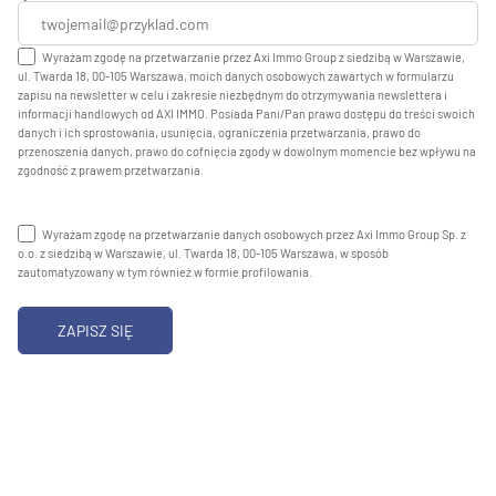
Wyrażam zgodę na przetwarzanie przez Axi Immo Group z siedzibą w Warszawie,
ul. Twarda 18, 00-105 Warszawa, moich danych osobowych zawartych w formularzu
zapisu na newsletter w celu i zakresie niezbędnym do otrzymywania newslettera i
informacji handlowych od AXI IMMO. Posiada Pani/Pan prawo dostępu do treści swoich
danych i ich sprostowania, usunięcia, ograniczenia przetwarzania, prawo do
przenoszenia danych, prawo do cofnięcia zgody w dowolnym momencie bez wpływu na
zgodność z prawem przetwarzania.
Wyrażam zgodę na przetwarzanie danych osobowych przez Axi Immo Group Sp. z
o.o. z siedzibą w Warszawie, ul. Twarda 18, 00-105 Warszawa, w sposób
zautomatyzowany w tym również w formie profilowania.