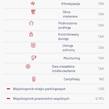
Klimatyzacja
TAK
Okna
TAK
otwierane
Podnoszona
TAK
podłoga
Kontrolowany
TAK
dostęp
Usługa
TAK
ochrony
Monitoring
TAK
Dwa niezależne
TAK
źródła zasilania
Certyfikaty
NIE
Współczynnik miejsc parkingowych
1:50
Współczynnik powierzchni wspólnych
6,19%