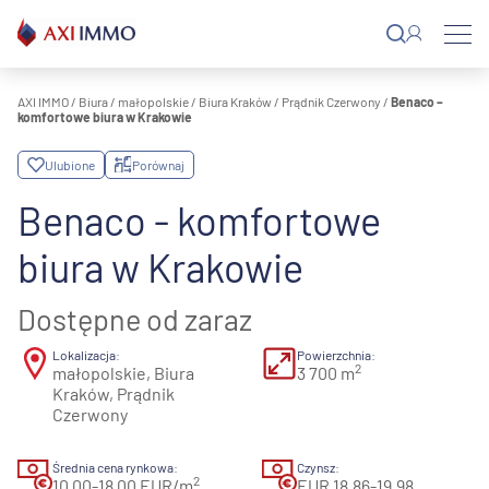
Przejdź
do
treści
AXI IMMO
/
Biura
/
małopolskie
/
Biura Kraków
/
Prądnik Czerwony
/
Benaco –
komfortowe biura w Krakowie
Ulubione
Porównaj
Benaco - komfortowe
biura w Krakowie
Dostępne od zaraz
Lokalizacja:
Powierzchnia:
2
małopolskie, Biura
3 700 m
Kraków, Prądnik
Czerwony
Średnia cena rynkowa:
Czynsz:
2
10,00-18,00 EUR/m
EUR 18.86-19.98