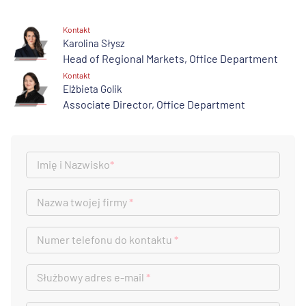
Kontakt
Karolina Słysz
Head of Regional Markets, Office Department
Kontakt
Elżbieta Golik
Associate Director, Office Department
Imię i Nazwisko
*
Nazwa twojej firmy
*
Numer telefonu do kontaktu
*
Służbowy adres e-mail
*