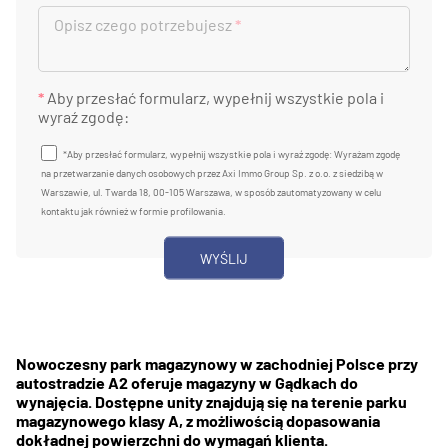
Opisz czego potrzebujesz
*
*
Aby przesłać formularz, wypełnij wszystkie pola i
wyraź zgodę:
*Aby przesłać formularz, wypełnij wszystkie pola i wyraź zgodę: Wyrażam zgodę
na przetwarzanie danych osobowych przez Axi Immo Group Sp. z o.o. z siedzibą w
Warszawie, ul. Twarda 18, 00-105 Warszawa, w sposób zautomatyzowany w celu
kontaktu jak również w formie profilowania.
Nowoczesny park magazynowy w zachodniej Polsce przy
autostradzie A2 oferuje magazyny w Gądkach do
wynajęcia. Dostępne unity znajdują się na terenie parku
magazynowego klasy A, z możliwością dopasowania
dokładnej powierzchni do wymagań klienta.