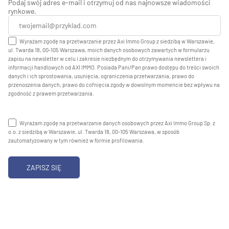
Podaj swój adres e-mail i otrzymuj od nas najnowsze wiadomości
rynkowe.
Wyrażam zgodę na przetwarzanie przez Axi Immo Group z siedzibą w Warszawie,
ul. Twarda 18, 00-105 Warszawa, moich danych osobowych zawartych w formularzu
zapisu na newsletter w celu i zakresie niezbędnym do otrzymywania newslettera i
informacji handlowych od AXI IMMO. Posiada Pani/Pan prawo dostępu do treści swoich
danych i ich sprostowania, usunięcia, ograniczenia przetwarzania, prawo do
przenoszenia danych, prawo do cofnięcia zgody w dowolnym momencie bez wpływu na
zgodność z prawem przetwarzania.
Wyrażam zgodę na przetwarzanie danych osobowych przez Axi Immo Group Sp. z
o.o. z siedzibą w Warszawie, ul. Twarda 18, 00-105 Warszawa, w sposób
zautomatyzowany w tym również w formie profilowania.