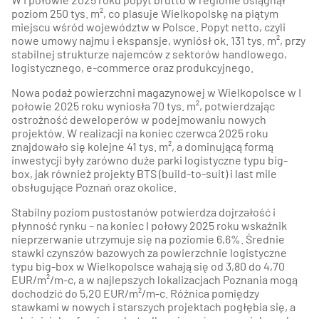
poziom 250 tys. m², co plasuje Wielkopolskę na piątym
miejscu wśród województw w Polsce. Popyt netto, czyli
nowe umowy najmu i ekspansje, wyniósł ok. 131 tys. m², przy
stabilnej strukturze najemców z sektorów handlowego,
logistycznego, e-commerce oraz produkcyjnego.
Nowa podaż powierzchni magazynowej w Wielkopolsce w I
połowie 2025 roku wyniosła 70 tys. m², potwierdzając
ostrożność deweloperów w podejmowaniu nowych
projektów. W realizacji na koniec czerwca 2025 roku
znajdowało się kolejne 41 tys. m², a dominującą formą
inwestycji były zarówno duże parki logistyczne typu big-
box, jak również projekty BTS (build-to-suit) i last mile
obsługujące Poznań oraz okolice.
Stabilny poziom pustostanów potwierdza dojrzałość i
płynność rynku – na koniec I połowy 2025 roku wskaźnik
nieprzerwanie utrzymuje się na poziomie 6,6%. Średnie
stawki czynszów bazowych za powierzchnie logistyczne
typu big-box w Wielkopolsce wahają się od 3,80 do 4,70
EUR/m²/m-c, a w najlepszych lokalizacjach Poznania mogą
dochodzić do 5,20 EUR/m²/m-c. Różnica pomiędzy
stawkami w nowych i starszych projektach pogłębia się, a