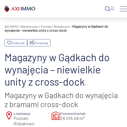
Przejdź
do
treści
AXI IMMO
/
Warehouses
/
Poznań
/
Robakowo
/
Magazyny w Gądkach do
wynajęcia – niewielkie unity z cross-dock
Ulubione
Porównaj
Magazyny w Gądkach do
wynajęcia – niewielkie
unity z cross-dock
Magazyny w Gądkach do wynajęcia
z bramami cross-dock
Lokalizacja:
Powierzchnia hali:
2
Poznań,
26 016,48 m
Robakowo