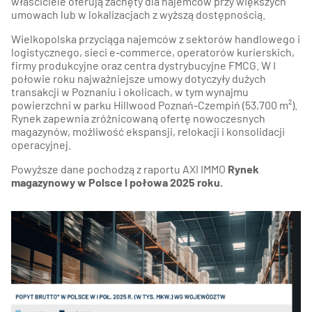
właściciele oferują zachęty dla najemców przy większych
umowach lub w lokalizacjach z wyższą dostępnością.​
Wielkopolska przyciąga najemców z sektorów handlowego i
logistycznego, sieci e-commerce, operatorów kurierskich,
firmy produkcyjne oraz centra dystrybucyjne FMCG. W I
połowie roku najważniejsze umowy dotyczyły dużych
transakcji w Poznaniu i okolicach, w tym wynajmu
powierzchni w parku Hillwood Poznań-Czempiń (53,700 m²).
Rynek zapewnia zróżnicowaną ofertę nowoczesnych
magazynów, możliwość ekspansji, relokacji i konsolidacji
operacyjnej.
Powyższe dane pochodzą z raportu AXI IMMO
Rynek
magazynowy w Polsce I połowa 2025 roku.